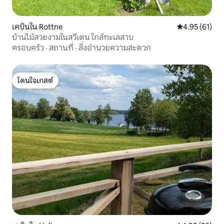
เคบินใน Rottne
คะแนนเฉลี่ย 4.
4.95 (61)
บ้านไม้สวยงามในสวีเดน ใกล้ทะเลสาบ
ครอบครัว
·
สถานที่
·
สิ่งอำนวยความสะดวก
โดนใจเกสต์
โดนใจเกสต์