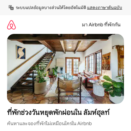
ข้าม
ระบบแปลข้อมูลบางส่วนให้โดยอัตโนมัติ 
แสดงภาษาต้นฉบับ
ไป
ยัง
เนื้อหา
มา Airbnb ที่พักกัน
ที่พักช่วงวันหยุดพักผ่อนใน ลัมห์ฮุลท์
ค้นหาและจองที่พักไม่เหมือนใครใน Airbnb