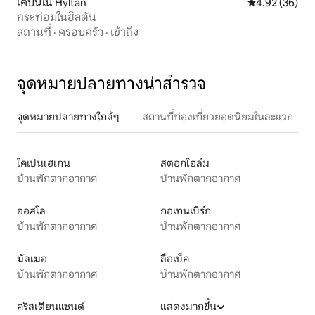
เคบินใน Hyltan
คะแนนเฉลี่ย 4.
4.92 (36)
กระท่อมในฮิลตัน
สถานที่
·
ครอบครัว
·
เข้าถึง
จุดหมายปลายทางน่าสำรวจ
จุดหมายปลายทางใกล้ๆ
สถานที่ท่องเที่ยวยอดนิยมในละแวก
โคเปนเฮเกน
สตอกโฮล์ม
บ้านพักตากอากาศ
บ้านพักตากอากาศ
ออสโล
กอเทนเบิร์ก
บ้านพักตากอากาศ
บ้านพักตากอากาศ
มัลเมอ
ลือเบ็ค
บ้านพักตากอากาศ
บ้านพักตากอากาศ
คริสเตียนแซนด์
แสดงมากขึ้น