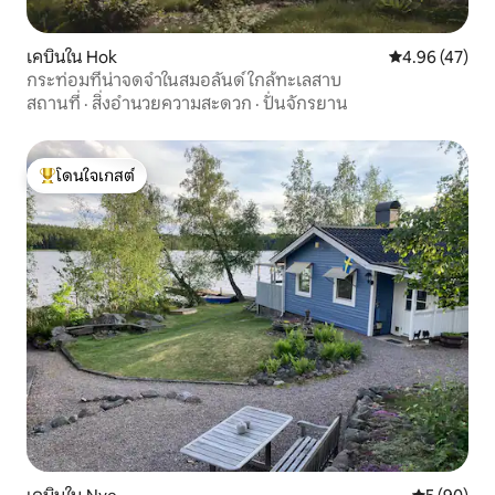
เคบินใน Hok
คะแนนเฉลี่ย 4.
4.96 (47)
กระท่อมที่น่าจดจำในสมอลันด์ ใกล้ทะเลสาบ
สถานที่
·
สิ่งอำนวยความสะดวก
·
ปั่นจักรยาน
โดนใจเกสต์
โดนใจเกสต์ที่สุด