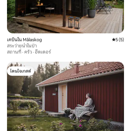
เคบินใน Målaskog
คะแนนเฉลี่
5 (5)
สระว่ายน้ำในป่า
สถานที่
·
ครัว
·
ฮีตเตอร์
โดนใจเกสต์
โดนใจเกสต์