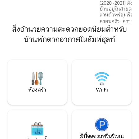
(2020 -2021) ตั้งอย
ใหญ่ออกไปยังระเบียง ชั้น 1 - ห้องครัวห้องดู
บ้านอยู่ในสายตา 
ทีวีห้องน้ำ ชั้น 2 - ห้องนั่งเล่นพร้อมเตาผิง
ส่วนตัวพร้อมเรือแ
ระเบียง 3 ห้องนอน Wifi, apple tv.
ฟืนในห้องนั่งเล่น ฝักบัวกลางแจ้งพร้อมน้ำ
ครอบครัว
·
ความคุ้
ร้อน! เหมาะกับการ
สิ่งอำนวยความสะดวกยอดนิยมสำหรับ
ไพค์ ฯลฯ Wi-Fi ดี 
บ้านพักตากอากาศในลัมห์ฮุลท์
ยืนพร้อมปาเดล เห็ดและผลเบอร์รี่ ที่จอดรถ
ส่วนตัวขนาดใหญ่บนที่ดิน ก
เคียง: อุทยานแห่งชา
สอร์ท ไฮชาปารัล 
Tiraholms Fisk ที่นี่คุณใช้ชีวิตอย่างหรูหรา
แต่ในขณะเดียวกันก็ม
ธรรมชาติ"
ห้องครัว
Wi-Fi
มีที่จอดรถฟรีบริเวณ