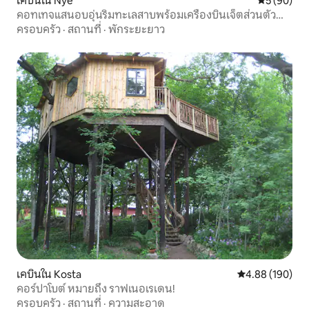
เคบินใน Nye
คะแนนเฉลี่ย
5 (90)
คอทเทจแสนอบอุ่นริมทะเลสาบพร้อมเครื่องบินเจ็ตส่วนตัว
และเรือ
ครอบครัว
·
สถานที่
·
พักระยะยาว
เคบินใน Kosta
คะแนนเฉลี่ย 4.8
4.88 (190)
คอร์ปาโบต์ หมายถึง ราฟเนอเรเดน!
ครอบครัว
·
สถานที่
·
ความสะอาด