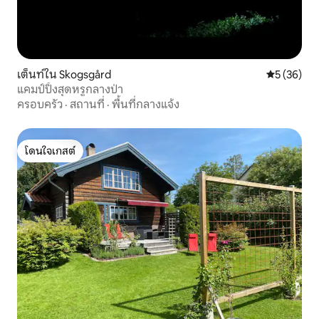
เต็นท์ใน Skogsgård
คะแนนเฉลี่ย
5 (36)
แคมป์ปิ้งสุดหรูกลางป่า
ครอบครัว
·
สถานที่
·
พื้นที่กลางแจ้ง
โดนใจเกสต์
โดนใจเกสต์