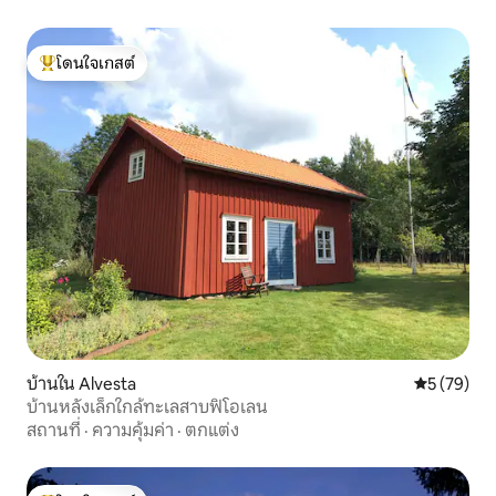
โดนใจเกสต์
โดนใจเกสต์ที่สุด
บ้านใน Alvesta
คะแนนเฉลี่ย
5 (79)
บ้านหลังเล็กใกล้ทะเลสาบฟิโอเลน
สถานที่
·
ความคุ้มค่า
·
ตกแต่ง