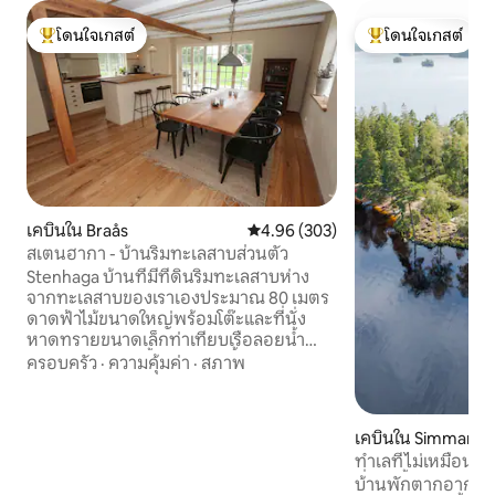
โดนใจเกสต์
โดนใจเกสต์
โดนใจเกสต์ที่สุด
โดนใจเกสต์ที่สุด
เคบินใน Braås
คะแนนเฉลี่ย 4.96 จาก 5, 303 รีวิว
4.96 (303)
สเตนฮากา - บ้านริมทะเลสาบส่วนตัว
Stenhaga บ้านที่มีที่ดินริมทะเลสาบห่าง
จากทะเลสาบของเราเองประมาณ 80 เมตร
ดาดฟ้าไม้ขนาดใหญ่พร้อมโต๊ะและที่นั่ง
หาดทรายขนาดเล็กท่าเทียบเรือลอยน้ำ
พร้อมบันไดว่ายน้ำ บ้านหลังนี้อยู่ใกล้กับ
ครอบครัว
·
ความคุ้มค่า
·
สภาพ
Smedstugan ซึ่งเป็นบ้านหลังที่สองของเรา
ที่ Airbnb รวมการตกปลาปลาแซลมอนตาม
แผน ราคาค่าเช่ารวมปลาหนึ่งตัวแล้ว จาก
เคบินใน Simmaryd
นั้นคิด 100 โครน่า/ปลาแซลมอน มีเรือพาย
ทำเลที่ไม่เหมือนใคร
ให้บริการ ห้องครัวมีส่วนพับซึ่งสามารถดึง
ที่ว่ายน้ำและตกปลา
บ้านพักตากอากาศที
ออกมาได้อย่างสมบูรณ์มีช่องเปิดขนาด