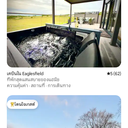
เคบินใน Eaglesfield
คะแนนเฉลี่ย
5 (62)
ที่พักสุดแสนสบายของแฮมิช
ความคุ้มค่า
·
สถานที่
·
การเดินทาง
โดนใจเกสต์
โดนใจเกสต์ที่สุด