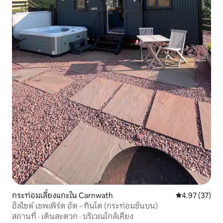
กระท่อมเลี้ยงแกะใน Carnwath
คะแนนเฉลี่ย 4.
4.97 (37)
ฮิลไซด์ เชพเพิร์ด ฮัต - ทินโต (กระท่อมชั้นบน)
สถานที่
·
เดินสะดวก
·
บริเวณใกล้เคียง