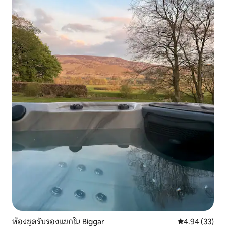
ห้องชุดรับรองแขกใน Biggar
คะแนนเฉลี่ย 4.
4.94 (33)