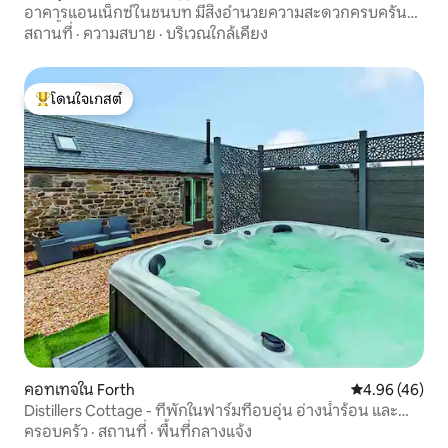
อาคารแอนเน็กซ์ในชนบท มีสิ่งอำนวยความสะดวกครบครัน
อ่างน้ำร้อน และวิว
สถานที่
·
ความสบาย
·
บริเวณใกล้เคียง
โดนใจเกสต์
โดนใจเกสต์ที่สุด
คอทเทจใน Forth
คะแนนเฉลี่ย 4.
4.96 (46)
Distillers Cottage - ที่พักในฟาร์มที่อบอุ่น อ่างน้ำร้อน และ
บาร์บีคิว
ครอบครัว
·
สถานที่
·
พื้นที่กลางแจ้ง