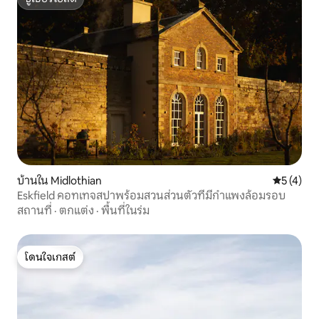
ซูเปอร์โฮสต์
บ้านใน Midlothian
คะแนนเฉลี่
5 (4)
Eskfield คอทเทจสปาพร้อมสวนส่วนตัวที่มีกำแพงล้อมรอบ
สถานที่
·
ตกแต่ง
·
พื้นที่ในร่ม
โดนใจเกสต์
โดนใจเกสต์