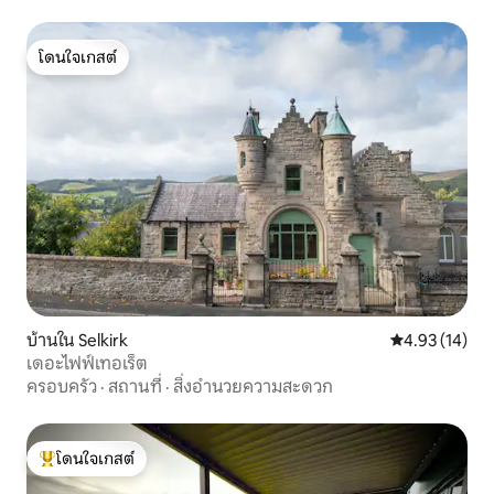
โดนใจเกสต์
โดนใจเกสต์
บ้านใน Selkirk
คะแนนเฉลี่ย 4.
4.93 (14)
เดอะไฟฟ์เทอเร็ต
ครอบครัว
·
สถานที่
·
สิ่งอำนวยความสะดวก
โดนใจเกสต์
โดนใจเกสต์ที่สุด