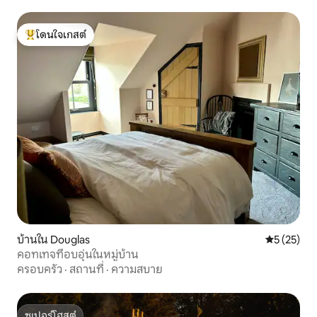
โดนใจเกสต์
โดนใจเกสต์ที่สุด
บ้านใน Douglas
คะแนนเฉลี่ย
5 (25)
คอทเทจที่อบอุ่นในหมู่บ้าน
ครอบครัว
·
สถานที่
·
ความสบาย
ซูเปอร์โฮสต์