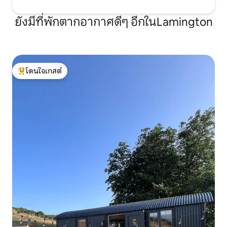
ยังมีที่พักตากอากาศดีๆ อีกในLamington
โดนใจเกสต์
โดนใจเกสต์ที่สุด