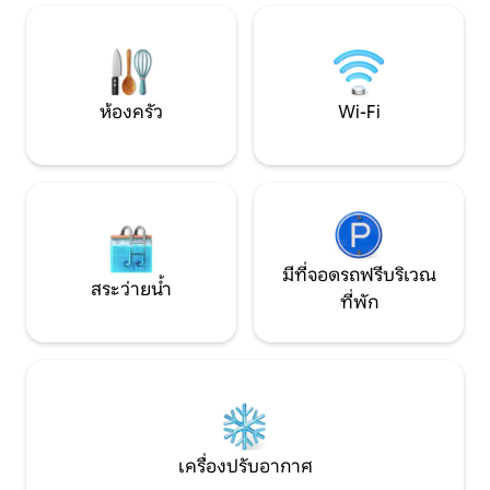
น่ารื่นรมย์ได้" เราหวังว่าการเข้าพักที่เทมเปิล
นาที บริการรถเมล์สายตรงปก
จะมอบประสบการณ์นี้และเป็นไปตามวิสัย
แกลมปิ้ง !;-)
ทัศน์นี้
ห้องครัว
Wi-Fi
มีที่จอดรถฟรีบริเวณ
สระว่ายน้ำ
ที่พัก
เครื่องปรับอากาศ