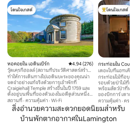
โดนใจเกสต์
โดนใจเกสต์
โดนใจเกสต์
โดนใจเกสต์ที่สุด
หอคอยใน เอดินเบิร์ก
คะแนนเฉลี่ย 4.94 จาก 5, 276 รีวิว
4.94 (276)
กระท่อมใน Coulte
วัดเครกีฮอลล์ (สถานที่ประวัติศาสตร์สร้าง
เดอะโบทีแอทเคิร์ก
ขึ้นเมื่อปี 1759)
ทำให้การเดินทางไปเอดินบะระของคุณน่า
กระท่อมไม้ที่อบอ
จดจำอย่างแท้จริงด้วยการเข้าพักที่
รอบด้วยป่าไม้ที่เป็
Craigiehall Temple สร้างขึ้นในปี 1759 และ
พร้อมสัตว์ป่าที่หล
ตั้งอยู่บนพื้นที่ของตัวเองในอดีตส่วนหนึ่ง
ของบิกการ์ เตาเผาฟืนและอุปกรณ์ทำ
ของ Craigiehall Estate อาคารนี้ได้รับการ
อาหาร ถุงนอน/หมอน
สถานที่
·
ความคุ้มค่า
·
Wi-Fi
ความคุ้มค่า
·
ครอบค
จัดให้อยู่ในระดับเกรด A เนื่องจากมีระเบียง
ผ้าขนหนู/ฟืน/เทียน
สิ่งอำนวยความสะดวกยอดนิยมสำหรับ
ที่สวยงามซึ่งแสดงตราสัญลักษณ์ของมาร์คี
แจ้ง (อุ่นน้ำของคุณ
บ้านพักตากอากาศในLamington
สแห่งแอนแนนเดลคนที่ 1 แผ่นป้ายบนผนัง
แคมป์ วิวปุ๋ยหมักไป ยัง Coulter Fell & Tinto
มีคำกล่าวของโฮเรซ: "Dum Iicet in rebus
Hill - การเดินป่าที่
jucundis vive beatus" "จงมีชีวิตอย่างมี
ลด์ได้ง่ายๆ Glent
ความสุขในขณะที่คุณยังอยู่ท่ามกลางสิ่งที่
รถยนต์, เอดินบะระ 