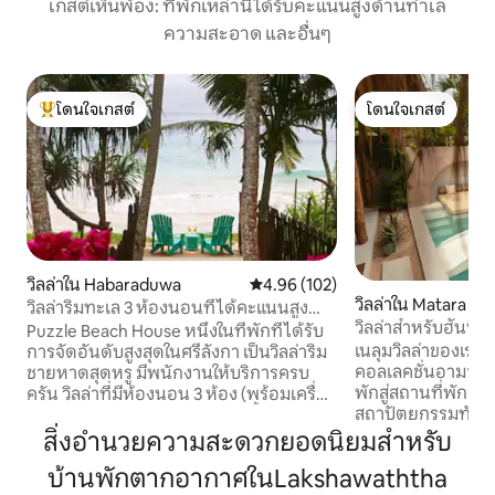
เกสต์เห็นพ้อง: ที่พักเหล่านี้ได้รับคะแนนสูงด้านทำเล
ความสะอาด และอื่นๆ
โดนใจเกสต์
โดนใจเกสต์
โดนใจเกสต์ที่สุด
โดนใจเกสต์
วิลล่าใน Habaraduwa
คะแนนเฉลี่ย 4.96 จาก 5, 102 รีวิว
4.96 (102)
วิลล่าใน Matara
วิลล่าริมทะเล 3 ห้องนอนที่ได้คะแนนสูง
วิลล่าสำหรับฮันนีม
พร้อมเชฟและพนักงาน
Puzzle Beach House หนึ่งในที่พักที่ได้รับ
ส่วนตัว - AMARE Vi
เนลุมวิลล่าของเราเป
การจัดอันดับสูงสุดในศรีลังกา เป็นวิลล่าริม
คอลเลคชั่นอามาเร่วิ
ชายหาดสุดหรู มีพนักงานให้บริการครบ
พักสู่สถานที่พักผ่อน
ครัน วิลล่าที่มีห้องนอน 3 ห้อง (พร้อมเครื่อง
สถาปัตยกรรมทันส
ปรับอากาศ) แต่ละห้องติดห้องน้ำครบครัน
ชีวิตแบบเขตร้อน วิ
พร้อมอาหารเช้าฟรี ที่พักสุดพิเศษนี้เป็น
สิ่งอำนวยความสะดวกยอดนิยมสำหรับ
รับแรงบันดาลใจจาก
หนึ่งในที่พักชั้นนำของ Airbnb ทั่วโลก โดย
บ้านพักตากอากาศในLakshawaththa
ที่หรูหรา โดยมีสระว
ผสมผสานความหรูหราแบบเขตร้อน บริการ