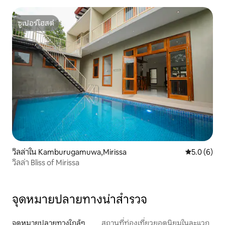
ซูเปอร์โฮสต์
ซูเปอร์โฮสต์
วิลล่าใน Kamburugamuwa,Mirissa
คะแนนเฉลี่ย 
5.0 (6)
วิลล่า Bliss of Mirissa
จุดหมายปลายทางน่าสำรวจ
จุดหมายปลายทางใกล้ๆ
สถานที่ท่องเที่ยวยอดนิยมในละแวก