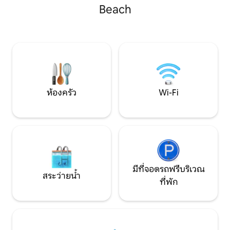
ศูนย์กลางซึ่งซ่อ
ที่ยอดเยี่ยม และความเป็นส่วนตัว เหมาะ
Beach
อย่างสมบูรณ์ ทำให้เ
อย่างยิ่งสำหรับครอบครัว เพื่อน หรือคู่รักที่
ตัวอย่างลึกซึ้งในขณ
กำลังมองหาสถานที่พักผ่อนในสวรรค์ เขต
ใกล้ชิดกับธรรมชาติ
รักษาพันธุ์เต่าเดินไปได้ไม่ไกล เชฟเต็มเวลา
สำหรับคู่รักที่ต้
สระว่ายน้ำที่เป็นมิตรกับครอบครัว 2 สระ
การเข้าพักที่แตกต่าง
พื้นที่ความบันเทิงกว้างขวาง และบริการที่
เงียบสงบของมาดิฮ
โดดเด่น
ห้องครัว
Wi-Fi
มีที่จอดรถฟรีบริเวณ
สระว่ายน้ำ
ที่พัก