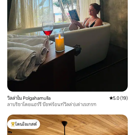
วิลล่าใน Polgahamulla
คะแนนเฉลี่ย 5
5.0 (19)
ลาบริซาโดยแฮร์รี่ บีชฟร้อนท์วิลล่า|เต่าเรเทรท
โดนใจเกสต์
โดนใจเกสต์ที่สุด