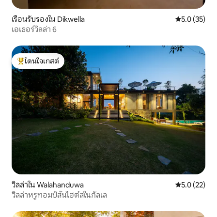
เรือนรับรองใน Dikwella
คะแนนเฉลี่ย 5
5.0 (35)
เอเธอร์วิลล่า 6
โดนใจเกสต์
โดนใจเกสต์ที่สุด
วิลล่าใน Walahanduwa
คะแนนเฉลี่ย 5
5.0 (22)
วิลล่าหรูทอมป์สันไฮต์สในกัลเล