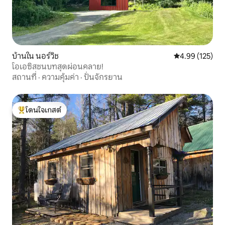
บ้านใน นอร์วิช
คะแนนเฉลี่ย 4.9
4.99 (125)
โอเอซิสชนบทสุดผ่อนคลาย!
สถานที่
·
ความคุ้มค่า
·
ปั่นจักรยาน
โดนใจเกสต์
โดนใจเกสต์ที่สุด