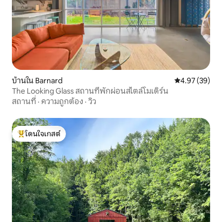
บ้านใน Barnard
คะแนนเฉลี่ย 4.
4.97 (39)
The Looking Glass สถานที่พักผ่อนสไตล์โมเดิร์น
สถานที่
·
ความถูกต้อง
·
วิว
โดนใจเกสต์
โดนใจเกสต์ที่สุด