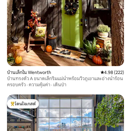
บ้านเล็กใน Wentworth
คะแนนเฉลี่ย 4.9
4.98 (222)
บ้านทรงตัว A ขนาดเล็กริมแม่น้ำพร้อมวิวภูเขาและอ่างน้ำร้อน
ครอบครัว
·
ความคุ้มค่า
·
เดินป่า
โดนใจเกสต์
โดนใจเกสต์ที่สุด