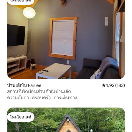
โดนใจเกสต์
บ้านเล็กใน Fairlee
คะแนนเฉลี่ย 4.9
4.92 (183)
สถานที่พักผ่อนส่วนตัวในบ้านเล็ก
ความคุ้มค่า
·
ครอบครัว
·
การเดินทาง
โดนใจเกสต์
โดนใจเกสต์