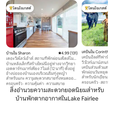
โดนใจเกสต์
โดนใจเกสต์
โดนใจเกสต์ที่สุด
โดนใจเกสต์ที่สุด
เคบินใน Corinth
บ้านใน Sharon
คะแนนเฉลี่ย 4.99 จาก 5, 131 รีวิว
4.99 (131)
เคบินฮิลล์ที่ฟาร์มแ
เดอะวิลโลว์เฮ้าส์: สถานที่พักผ่อนสไตล์โม
เวอร์มอนต์
วิวไวท์เมาน์เทนที่
เดิร์นในเวอร์มอนต์
บ้านหลังเล็กที่สร้างใหม่นี้อยู่ห่างจากวิทยา
เคบินส่วนตัวแสนส
เขตดาร์ทเมาท์เพียง 7 ไมล์ (12 นาที) ตั้งอยู่
พักผ่อนวันหยุดแบ
ข้างบ่อของบ้านเองบริเวณริมทุ่งหญ้า
สำหรับนักเขียน/ศิ
สำหรับแกะ ความสะดวกสบายทั้งหมดของ
นักพเนจรที่มองหาธ
ครอบครัว
·
สถานที่
บ้านโมเดิร์นในพื้นที่ 600 ตารางฟุต
ครอบครัว
·
ความคุ้มค่า
·
ความสบาย
บันดาลใจในการสร้
เพลิดเพลินกับการเข้าถึงเส้นทางเดินป่าและ
สิ่งอำนวยความสะดวกยอดนิยมสำหรับ
เคบิน 1 ห้องพร้อมห้
พื้นที่ป่าของรัฐ รวมถึงการขับรถไปยังสถาน
ครัว และเตาบาร์บีคิว 
บ้านพักตากอากาศในLake Fairlee
ที่เล่นสกีระดับโลกที่อยู่ห่างออกไปหนึ่ง
กันในชื่อ Cabin Hill
ชั่วโมงได้อย่างง่ายดาย และทุกสิ่งที่ชุมชน
กว้างใหญ่ของเทือก
ดาร์ทเมาท์คอลเลจมีให้บริการอยู่ห่างออก
หน้าต่างบานใหญ่แล
ไปเพียงไม่กี่นาที นี่เป็นที่พักที่ดีที่สุดในพื้นที่