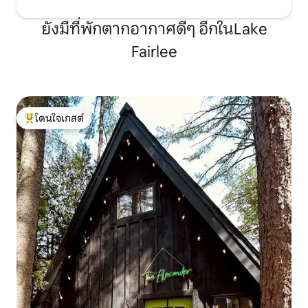
ยังมีที่พักตากอากาศดีๆ อีกในLake
Fairlee
โดนใจเกสต์
โดนใจเกสต์ที่สุด