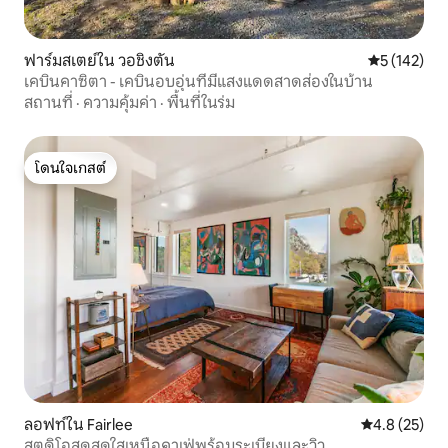
ฟาร์มสเตย์ใน วอชิงตัน
คะแนนเฉลี่ย 
5 (142)
เคบินคาซิตา - เคบินอบอุ่นที่มีแสงแดดสาดส่องในบ้าน
สถานที่
·
ความคุ้มค่า
·
พื้นที่ในร่ม
โดนใจเกสต์
โดนใจเกสต์
ลอฟท์ใน Fairlee
คะแนนเฉลี่ย 4
4.8 (25)
สตูดิโอสุดสดใสเหนือคาเฟ่พร้อมระเบียงและวิว