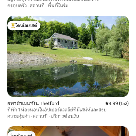
ครอบครัว
·
สถานที่
·
พื้นที่ในร่ม
โดนใจเกสต์
โดนใจเกสต์ที่สุด
อพาร์ทเมนท์ใน Thetford
คะแนนเฉลี่ย 4.9
4.99 (152)
ที่พัก 1 ห้องนอนในอัปเปอร์แวลลีย์ที่มีเสน่ห์และสงบ
ความคุ้มค่า
·
สถานที่
·
บริการต้อนรับ
โดนใจเกสต์