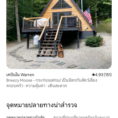
เคบินใน Warren
คะแนนเฉลี่ย 4.9
4.93 (151)
Breezy Moose - กระท่อมเฟรม/ เป็นมิตรกับสัตว์เลี้ยง
ครอบครัว
·
ความคุ้มค่า
·
เดินสะดวก
จุดหมายปลายทางน่าสำรวจ
จุดหมายปลายทางใกล้ๆ
สถานที่ท่องเที่ยวยอดนิยมในละแวก