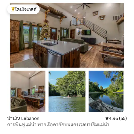
โดนใจเกสต์
โดนใจเกสต์ที่สุด
บ้านใน Lebanon
คะแนนเฉลี่ย 4.
4.96 (55)
การฟื้นฟูแม่น้ำ พายเรือคายัคบนแกรเวลบาร์ริมแม่น้ำ