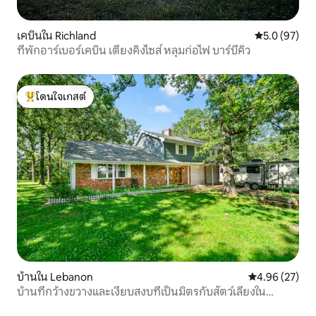
เคบินใน Richland
คะแนนเฉลี่ย 5
5.0 (97)
ที่พักอาร์เบอร์เคบิน เตียงคิงไซส์ หลุมก่อไฟ บาร์บีคิว
โดนใจเกสต์
โดนใจเกสต์ที่สุด
บ้านใน Lebanon
คะแนนเฉลี่ย 4.
4.96 (27)
บ้านที่กว้างขวางและเงียบสงบที่เป็นมิตรกับสัตว์เลี้ยงใน
เลบานอน!