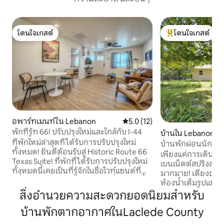
โดนใจเกสต์
โดนใจเกสต์
โดนใจเกสต์
โดนใจเกสต์ที่สุด
อพาร์ทเมนท์ใน Lebanon
คะแนนเฉลี่ย 5.0 จาก 5, 12 รีวิว
5.0 (12)
พักที่รู้ท 66! ปรับปรุงใหม่และใกล้กับ I-44
บ้านใน Lebanon
ที่พักใหม่ล่าสุดที่ได้รับการปรับปรุงใหม่
บ้านพักผ่อนนักเก็
ทั้งหมด! ยินดีต้อนรับสู่ Historic Route 66
เพียงแค่การเดินทาง
Texas Suite! ที่พักที่ได้รับการปรับปรุงใหม่
เบนเน็ตต์สปริงส์สถา
ทั้งหมดนี้เคยเป็นที่รู้จักในชื่อไวท์แซนด์ที่
มากมาย! เตียงขนาด
มีชื่อเสียงในช่วงกลางศตวรรษ ที่พักแห่งนี้
ห้องน้ำเต็มรูปแบบ 2
ตั้งอยู่ในทำเลที่สะดวกสบายใกล้กับ I-44 ใน
ได้รับการปรับปรุงใหม่! หน้าจอขนา
สิ่งอำนวยความสะดวกยอดนิยมสำหรับ
เลบานอน รัฐมิสซูรี ที่นี่คุณจะเพลิดเพลินไป
และเตียงใหญ่กว่าต
กับการพักผ่อนที่เงียบสงบและรื้อฟื้น
บ้านพักตากอากาศในLaclede County
เบดในห้องนั่งเล่นก็
ประวัติศาสตร์ด้วยการหักมุมที่ทันสมัย! ตัว
ทันสมัยซึ่งเป็นเตี