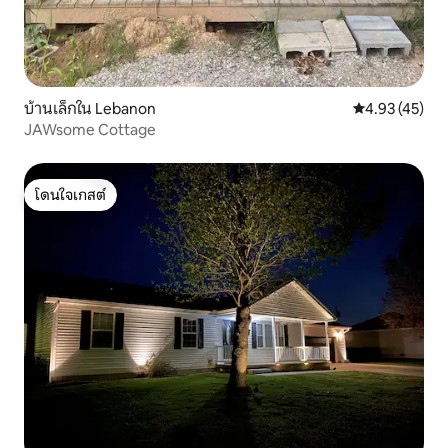
บ้านเล็กใน Lebanon
คะแนนเฉลี่ย 4.
4.93 (45)
JAWsome Cottage
โดนใจเกสต์
โดนใจเกสต์