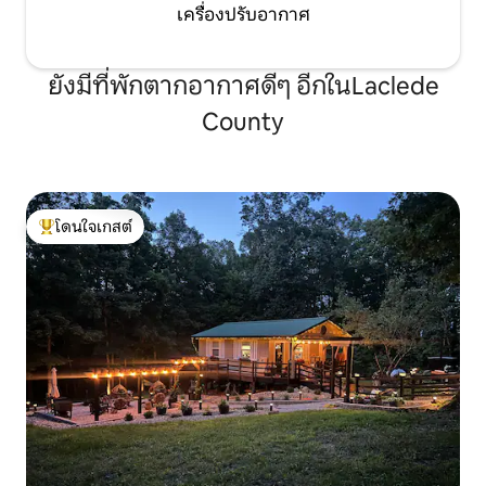
เครื่องปรับอากาศ
ยังมีที่พักตากอากาศดีๆ อีกในLaclede
County
โดนใจเกสต์
โดนใจเกสต์ที่สุด