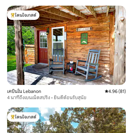
โดนใจเกสต์
โดนใจเกสต์ที่สุด
เคบินใน Lebanon
คะแนนเฉลี่ย 4.
4.96 (81)
4 นาทีถึงเบนเน็ตสปริง • ยินดีต้อนรับสุนัข
โดนใจเกสต์
โดนใจเกสต์ที่สุด