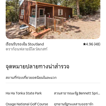
เรือนรับรองใน Stoutland
คะแนนเฉลี่ย 4.
4.96 (48)
ดราก้อนฟลายมีโดว์สเกสท์
จุดหมายปลายทางน่าสำรวจ
สถานที่ท่องเที่ยวยอดนิยมในละแวก
Ha Ha Tonka State Park
สวนสาธารณะรัฐ Bennett Spring
Osage National Golf Course
อุทยานรัฐทะเลสาบออซาร์ก