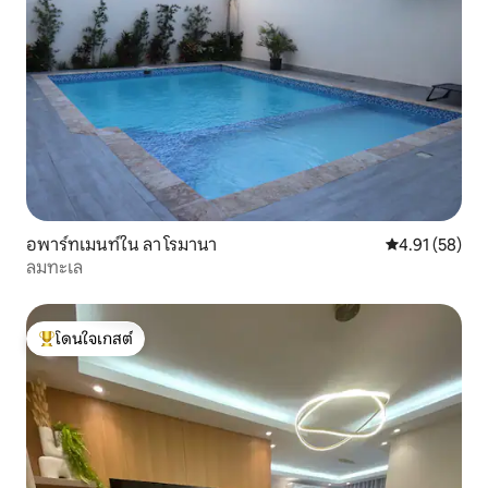
อพาร์ทเมนท์ใน ลา โรมานา
คะแนนเฉลี่ย 4.
4.91 (58)
ลมทะเล
โดนใจเกสต์
โดนใจเกสต์ที่สุด