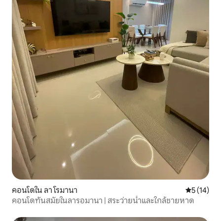
คอนโดใน ลา โรมานา
คะแนนเฉลี่ย
5 (14)
คอนโดทันสมัยในลารอมานา | สระว่ายน้ำและใกล้ชายหาด