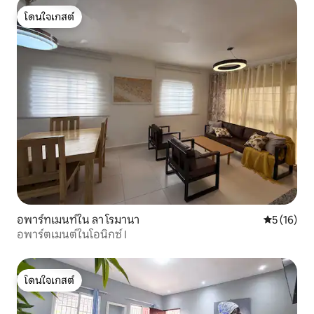
โดนใจเกสต์
โดนใจเกสต์
อพาร์ทเมนท์ใน ลา โรมานา
คะแนนเฉลี่ย
5 (16)
อพาร์ตเมนต์ในโอนิกซ์ I
โดนใจเกสต์
โดนใจเกสต์