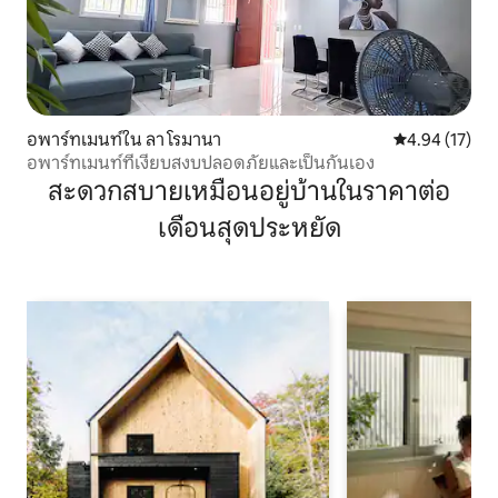
อพาร์ทเมนท์ใน ลา โรมานา
คะแนนเฉลี่ย 4.
4.94 (17)
อพาร์ทเมนท์ที่เงียบสงบปลอดภัยและเป็นกันเอง
สะดวกสบายเหมือนอยู่บ้านในราคาต่อ
เดือนสุดประหยัด