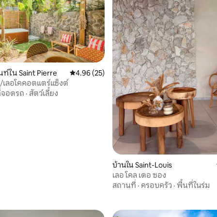
ท์ใน Saint Pierre
คะแนนเฉลี่ย 4.96 จาก 5, 25 รีวิว
4.96 (25)
/เลอโคคอตแตร์แซ็งต์
ี่จอดรถ
·
สัตว์เลี้ยง
บ้านใน Saint-Louis
, 4 รีวิว
เลอ โคล เดอ ซอง
สถานที่
·
ครอบครัว
·
พื้นที่ในร่ม