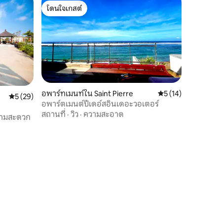
โดนใจเกสต์
โดนใจเกสต์
อพาร์ทเมนท์ใน Saint Pierre
คะแนนเฉลี่ย 5 จาก 5,
5 (14)
คะแนนเฉลี่ย 5 จาก 5, 29 รีวิว
5 (29)
อพาร์ตเมนต์ปีเดอ์สอินเดอะวอเตอร์
สถานที่
·
วิว
·
ความสะอาด
วามสะดวก