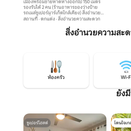
เมืองพร้อมชายหาดห่างออกไป 150 เมตร
เที่ยวภาคใ
รองรับได้ 2 คน (ร้านอาหารของว่างป้าย
รถเมล์ซูเปอร์มาร์เก็ตใกล้เคียง) สิ่งอำนวย
ความสะดวกทั้งหมดเดินเท้า ห้องครัวพร้อม
สถานที่
·
ตกแต่ง
·
สิ่งอำนวยความสะดวก
อุปกรณ์ห้องนั่งเล่นพร้อมเครื่องปรับอากาศ
ห้องน้ำพร้อมฝักบัวอาบน้ำสไตล์อิตาลีเครื่อง
สิ่งอำนวยความสะด
ซักผ้าห้องสุขาแยกต่างหากห้องนอนปรับ
อากาศ 1 ห้องพร้อมเตียงควีนไซส์ห้องแต่ง
ตัวโต๊ะทำงาน Wi-Fi ไฟเบอร์ชั้นวางกระเป๋า
ระเบียงพร้อมโต๊ะและเก้าอี้ที่จอดรถส่วนตัว
ที่ปลอดภัย 1 คันในลานบ้านห้องอาบน้ำ
กลางแจ้ง 1 ห้องโต๊ะในสวนพร้อมเก้าอี้และ
ร่ม
ห้องครัว
Wi-F
ยังม
ซูเปอร์โฮสต์
โดนใจเกส
ซูเปอร์โฮสต์
โดนใจเกส