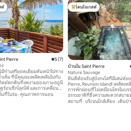
ต์
โดนใจเกสต์
ต์
โดนใจเกสต์ที่สุด
aint Pierre
คะแนนเฉลี่ย 5 จาก 5, 7 รีวิว
5 (7)
กง
บ้านใน Saint Pierre
นี้มีทำเลที่ยอดเยี่ยมหันหน้าไปทาง
Nature Sauvage
เค็ม ที่นี่คุณจะเพลิดเพลินไปกับ
ยินดีต้อนรับสู่บังกะโลที่มีเสน่ห์ข
ิตย์ตกดินที่งดงามของเกาะเรอูนี
Pierre, Reunion Island! เพลิดเพล
ดูร้อนซีกโลกใต้ และการเคลื่อนที่
การพักผ่อนที่ไม่เหมือนใครในบ
ชายฝั่งตั้งแต่เดือนมิถุนายนถึง
ื้นที่ในร่ม
·
คุณภาพการนอน
ธรรมชาติที่ซึ่งความสะดวกสบา
มจากระเบียงชั้น 1 ตั้งอยู่ใกล้
กับธรรมชาติ พักผ่อนในบ้านหลังเล็กที่
สถานที่
·
บริเวณใกล้เคียง
·
เดินป่า
าเรือ และร้านค้าทุกแห่ง ร้านเบเก
อบอุ่นของเราด้วยการตกแต่งภาย
อาหาร ร้านขายขนม ร้านขายยา ซู
อบอุ่นและเฟอร์นิเจอร์ที่คัดสรรม
16 รีวิว
เก็ต และตลาดแซ็งปีแยร์ห่างออก
ดำดิ่งลงไปในสระว่ายน้ำเพื่อคลา
ตร แซ็งปีแยร์เป็นเมืองหลวงของ
นั้นเพลิดเพลินกับช่วงเวลาแห่งควา
เป็นฐานที่เหมาะสำหรับการไป
รอบๆบาร์บีคิวในพื้นที่กลางแจ้งขอ