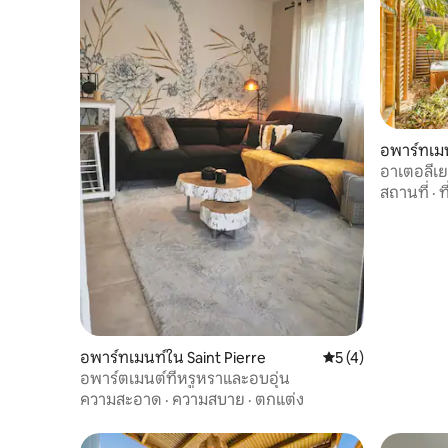
อพาร์ทเมน
อาเตอลีเย
สถานที่
·
ท
อพาร์ทเมนท์ใน Saint Pierre
คะแนนเฉลี่ย 5 จาก 5
5 (4)
อพาร์ตเมนต์ที่หรูหราและอบอุ่น
ความสะอาด
·
ความสบาย
·
ตกแต่ง