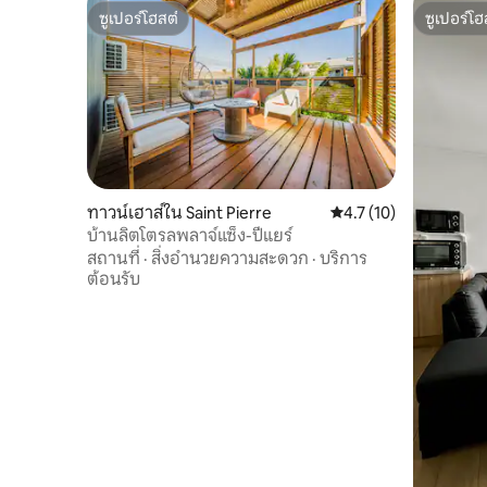
ซูเปอร์โฮสต์
ซูเปอร์โฮ
ซูเปอร์โฮสต์
ซูเปอร์โฮ
ทาวน์เฮาส์ใน Saint Pierre
คะแนนเฉลี่ย 4.7 จาก 5,
4.7 (10)
บ้านลิตโตรลพลาจ์แซ็ง-ปีแยร์
สถานที่
·
สิ่งอำนวยความสะดวก
·
บริการ
ต้อนรับ