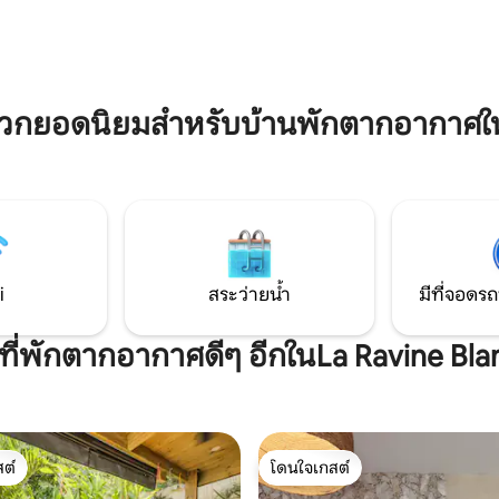
ต้ที่เป็นป่าและภูเขาไฟ
งกาโลว์สำหรับผู้ใหญ่เท่านั้น ไม่เ
เด็กอายุ 16 ปี
วกยอดนิยมสำหรับบ้านพักตากอากาศใน
i
สระว่ายน้ำ
มีที่จอดรถ
ีที่พักตากอากาศดีๆ อีกในLa Ravine Bl
ต์
โดนใจเกสต์
ต์
โดนใจเกสต์