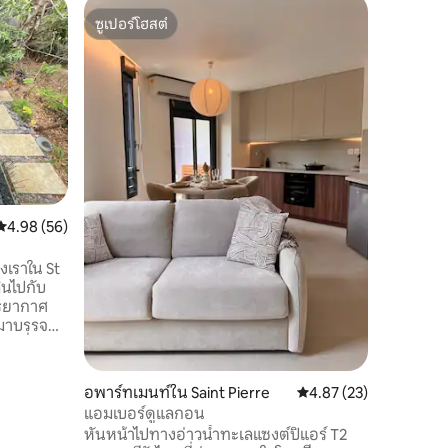
คอนโดใน 
ซูเปอร์โฮสต์
โดนใจเก
ลา เทอร์ร
ซูเปอร์โฮสต์
โดนใจเก
ทุกอย่างเ
สงบ ไม่เห
ขวบ ตั้งอย
เดิน 15 
อาหาร) ใจ
สถานที่
·
รนด์เรด" 
เป็นจุดเ
ใต้ของเกา
ฯลฯ) คว
คะแนนเฉลี่ย 4.98 จาก 5, 56 รีวิว
4.98 (56)
ที่พักจะท
ที่ดี
องเราใน St
ินไปกับ
รรยากาศ
ยมาบรรจบ
ในที่
าอย่างดี
อพาร์ทเมนท์ใน Saint Pierre
คะแนนเฉลี่ย 4.87 จาก 5,
4.87 (23)
ยร้อนจาก
แอมเบอร์ดูแลกอน
มรื่นเริง
หันหน้าไปทางอ่าวน้ำทะเลแซงต์ปิแอร์ T2
งคุณ เบ