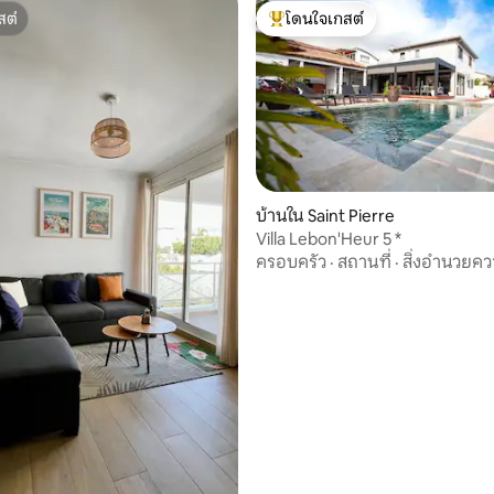
สต์
โดนใจเกสต์
สต์
โดนใจเกสต์ที่สุด
 10 รีวิว
บ้านใน Saint Pierre
Villa Lebon'Heur 5 *
ครอบครัว
·
สถานที่
·
สิ่งอำนวยค