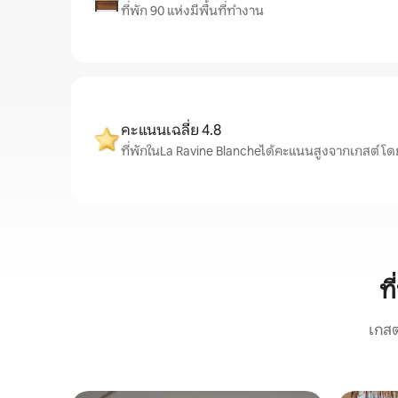
ที่พัก 90 แห่งมีพื้นที่ทำงาน
คะแนนเฉลี่ย 4.8
ที่พักในLa Ravine Blancheได้คะแนนสูงจากเกสต์ โดยเฉล
ท
เกสต