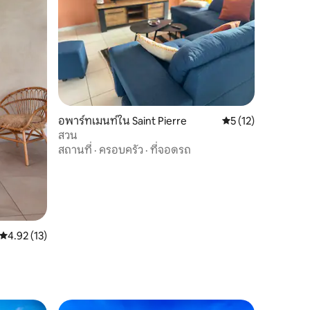
อพาร์ทเมนท์ใน Saint Pierre
คะแนนเฉลี่ย 5 จาก 5,
5 (12)
สวน
สถานที่
·
ครอบครัว
·
ที่จอดรถ
คะแนนเฉลี่ย 4.92 จาก 5, 13 รีวิว
4.92 (13)