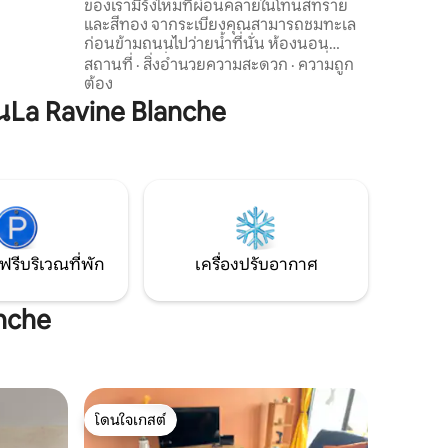
ของเรามีรังไหมที่ผ่อนคลายในโทนสีทราย
หมาะกับ
และสีทอง จากระเบียงคุณสามารถชมทะเล
ก่อนข้ามถนนไปว่ายน้ำที่นั่น ห้องนอน
อบอุ่น ห้องนั่งเล่นสว่าง และห้องครัวที่มี
สถานที่
·
สิ่งอำนวยความสะดวก
·
ความถูก
อุปกรณ์ครบครัน ทำให้ที่พักแห่งนี้ออกแบบ
ต้อง
มาเพื่อให้ชีวิตช้าลง พักผ่อน และเพลิดเพลิน
La Ravine Blanche
เหมาะสำหรับการเข้าพักที่ผ่อนคลาย
ใจกลางภาคใต้ ย่านนี้มีชีวิตชีวา เดินทาง
สะดวก พร้อมสิ่งอำนวยความสะดวกครบ
ครัน ตลาดนัดและของพิเศษท้องถิ่นอยู่ใน
ระยะเดินถึงได้
ฟรีบริเวณที่พัก
เครื่องปรับอากาศ
anche
โดนใจเกสต์
โดนใจเกสต์