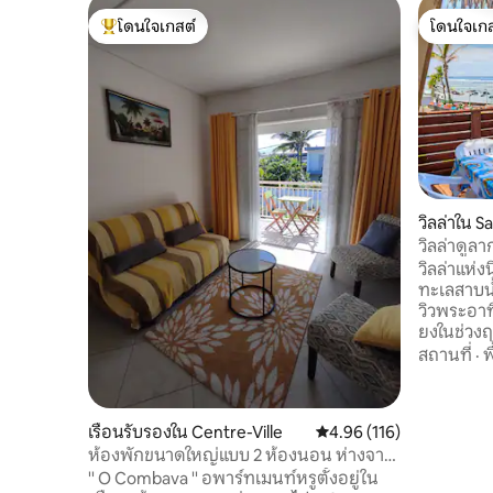
โดนใจเกสต์
โดนใจเกส
โดนใจเกสต์ที่สุด
โดนใจเกส
วิลล่าใน S
วิลล่าดูลา
วิลล่าแห่ง
ทะเลสาบน้ำ
วิวพระอาท
ยงในช่วงฤ
ของวาฬนอก
สถานที่
·
พ
เดือนตุลาค
ชายหาด ท่
อรี่ ร้าน
เรือนรับรองใน Centre-Ville
คะแนนเฉลี่ย 4.96 จาก 5, 1
4.96 (116)
เปอร์มาร์
ห้องพักขนาดใหญ่แบบ 2 ห้องนอน ห่างจาก
ไป 900 เม
ชายหาด 150 เมตร
'' O Combava '' อพาร์ทเมนท์หรูตั้งอยู่ใน
ภาคใต้และ