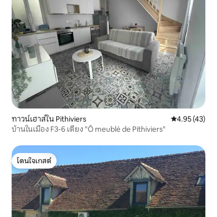
ทาวน์เฮาส์ใน Pithiviers
คะแนนเฉลี่ย 4.
4.95 (43)
บ้านในเมือง F3-6 เตียง "Ô meublé de Pithiviers"
โดนใจเกสต์
โดนใจเกสต์