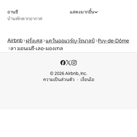
อานซี
แสดงมากขึ้น
บ้านพักตากอากาศ
Airbnb
ฝรั่งเศส
แคว้นออแวร์ญ-โรนาลป์
Puy-de-Dôme
ลา มอนเนรี-เลอ-มองเทล
© 2026 Airbnb, Inc.
ความเป็นส่วนตัว
เงื่อนไข