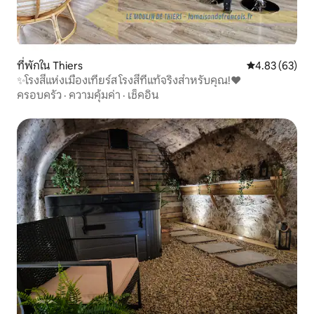
ที่พักใน Thiers
คะแนนเฉลี่ย 4.
4.83 (63)
✨โรงสีแห่งเมืองเทียร์ส โรงสีที่แท้จริงสำหรับคุณ!❤️
ครอบครัว
·
ความคุ้มค่า
·
เช็คอิน