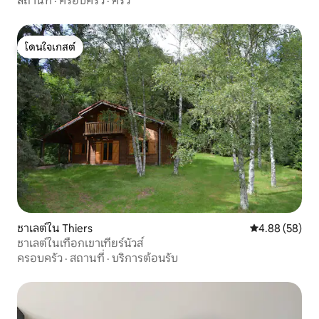
สถานที่
·
ครอบครัว
·
ครัว
โดนใจเกสต์
โดนใจเกสต์
ชาเลต์ใน Thiers
คะแนนเฉลี่ย 4.
4.88 (58)
ชาเลต์ในเทือกเขาเทียร์นัวส์
ครอบครัว
·
สถานที่
·
บริการต้อนรับ