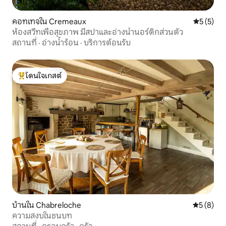
คอทเทจใน Cremeaux
คะแนนเฉลี่
5 (5)
ห้องสวีทเพื่อสุขภาพ มีสปาและอ่างน้ำนอร์ดิกส่วนตัว
สถานที่
·
อ่างน้ำร้อน
·
บริการต้อนรับ
โดนใจเกสต์
โดนใจเกสต์ที่สุด
บ้านใน Chabreloche
คะแนนเฉลี่
5 (8)
ความสงบในชนบท