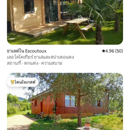
ชาเลต์ใน Escoutoux
คะแนนเฉลี่ย 4.
4.96 (50)
เลอ โคโคเทียร์ ชาเล่และสปาเดอแตง
สถานที่
·
ตกแต่ง
·
ความสบาย
โดนใจเกสต์
โดนใจเกสต์ที่สุด