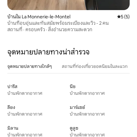
บ้านใน La Monnerie-le-Montel
คะแนนเฉลี่
5 (5)
บ้านที่อบอุ่นและทันสมัยพร้อมระเบียงและวิว - 2 คน
สถานที่
·
ครอบครัว
·
สิ่งอำนวยความสะดวก
จุดหมายปลายทางน่าสำรวจ
จุดหมายปลายทางใกล้ๆ
สถานที่ท่องเที่ยวยอดนิยมในละแวก
ปารีส
นีซ
บ้านพักตากอากาศ
บ้านพักตากอากาศ
ลียง
มาร์แซย์
บ้านพักตากอากาศ
บ้านพักตากอากาศ
มิลาน
ตูลูซ
บ้านพักตากอากาศ
บ้านพักตากอากาศ