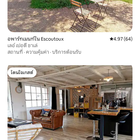
อพาร์ทเมนท์ใน Escoutoux
คะแนนเฉลี่ย 4.
4.97 (64)
เลอ์ เปอตี ชาเล่
สถานที่
·
ความคุ้มค่า
·
บริการต้อนรับ
โดนใจเกสต์
โดนใจเกสต์