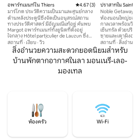
อพาร์ทเมนท์ใน Thiers
คะแนนเฉลี่ย 4.67 จาก 5, 3 รีวิว
4.67 (3)
ปราสาทใน Saint-J
valet
มาร์โกต ประวัติความเป็นมาและศูนย์กลาง
Noble Getaway พร้
ลียง 1 ชม.
ด้านหลังประตูนี้ซึ่งจัดเป็นอนุสรณ์สถาน
ห้องนอนใหญ่ของเรา
ทางประวัติศาสตร์ มีอัญมณีแท้อยู่ ค้นพบ
กาลเวลาพร้อมวิวที่
Margot อพาร์ทเมนท์ทั้งยูนิตที่ตั้งอยู่
เซ็นทรัล ด้วยปริมา
ใจกลาง Hôtel particulier de Lauzun ซึ่ง
ซายและเตาผิงอนุสา
เป็นที่พักอันยอดเยี่ยมที่มีประวัติศาสตร์
ที่พักแห่งนี้ซึ่งเป
สถานที่
·
เงียบ
·
วิว
สถานที่
·
สิ่งอำนว
ยาวนานหลายศตวรรษ เพลิดเพลินกับ
ตั้งแต่ปี 1781 ด้วย
สิ่งอำนวยความสะดวกยอดนิยมสำหรับ
บรรยากาศที่เป็นเอกลักษณ์ ผสมผสาน
ให้คุณใช้งาน และสระ
บ้านพักตากอากาศในลา มอนเนรี-เลอ-
เสน่ห์ของความเก่าแก่เข้ากับความสะดวก
30 พฤษภาคม) และบร
สบายที่ทันสมัย: Wi-Fi ความเร็วสูง ทีวี ห้อง
โดยเฉพาะ คุณจึงมั่น
มองเทล
ครัวที่มีอุปกรณ์ครบครัน เครื่องนอน
ประสบการณ์การเข้า
คุณภาพ ห้องออกกำลังกายรวม และสิ่ง
เติมพลังให้กับร่า
อำนวยความสะดวกที่จำเป็นทั้งหมดสำหรับ
ของเราในการพักผ่
การเข้าพักระดับไฮเอนด์ในใจกลางเมือง
เทียร์
ห้องครัว
Wi-Fi