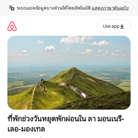
ข้าม
ระบบแปลข้อมูลบางส่วนให้โดยอัตโนมัติ 
แสดงภาษาต้นฉบับ
ไป
ยัง
เนื้อหา
Use app
ที่พักช่วงวันหยุดพักผ่อนใน ลา มอนเนรี-
เลอ-มองเทล