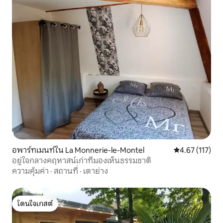
อพาร์ทเมนท์ใน La Monnerie-le-Montel
คะแนนเฉลี่ย 4.6
4.67 (117)
อยู่ใจกลางคฤหาสน์เก่าที่มองเห็นธรรมชาติ
ความคุ้มค่า
·
สถานที่
·
เตาย่าง
โดนใจเกสต์
โดนใจเกสต์