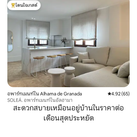
โดนใจเกสต์
โดนใจเกสต์ที่สุด
อพาร์ทเมนท์ใน Alhama de Granada
คะแนนเฉลี่ย 4.
4.92 (65)
SOLEÁ. อพาร์ทเมนท์ในอัลฮามา
สะดวกสบายเหมือนอยู่บ้านในราคาต่อ
เดือนสุดประหยัด