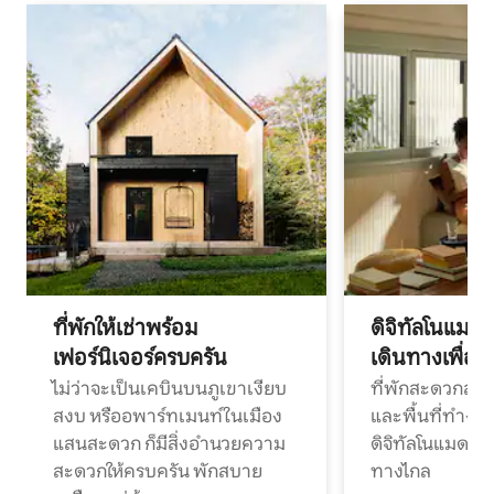
ที่พักให้เช่าพร้อม
ดิจิทัลโนแมด
เฟอร์นิเจอร์ครบครัน
เดินทางเพื่อ
ไม่ว่าจะเป็นเคบินบนภูเขาเงียบ
ที่พักสะดวกสบา
สงบ หรืออพาร์ทเมนท์ในเมือง
และพื้นที่ทำงา
แสนสะดวก ก็มีสิ่งอำนวยความ
ดิจิทัลโนแมดแ
สะดวกให้ครบครัน พักสบาย
ทางไกล