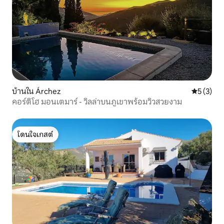
บ้านใน Árchez
คะแนนเฉลี่
5 (3)
คอร์ติโฮ มอนเตมาร์ - วิลล่าบนภูเขาพร้อมวิวสวยงาม
โดนใจเกสต์
โดนใจเกสต์