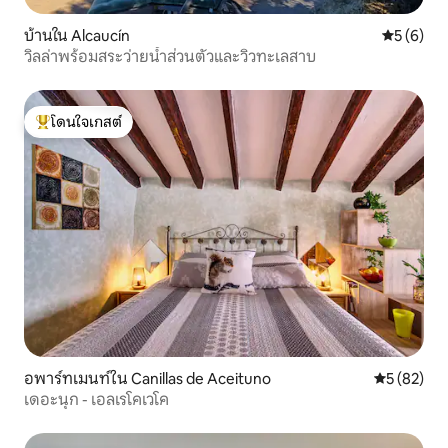
บ้านใน Alcaucín
คะแนนเฉลี่
5 (6)
วิลล่าพร้อมสระว่ายน้ำส่วนตัวและวิวทะเลสาบ
โดนใจเกสต์
โดนใจเกสต์ที่สุด
อพาร์ทเมนท์ใน Canillas de Aceituno
คะแนนเฉลี่ย
5 (82)
เดอะนุก - เอลเรโคเวโค