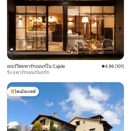
เซอร์วิสอพาร์ทเมนท์ใน Cajide
คะแนนเฉลี่ย 4.9
4.96 (101)
รัง อพาร์ทเมนท์นอร์ท
โดนใจเกสต์
โดนใจเกสต์ที่สุด