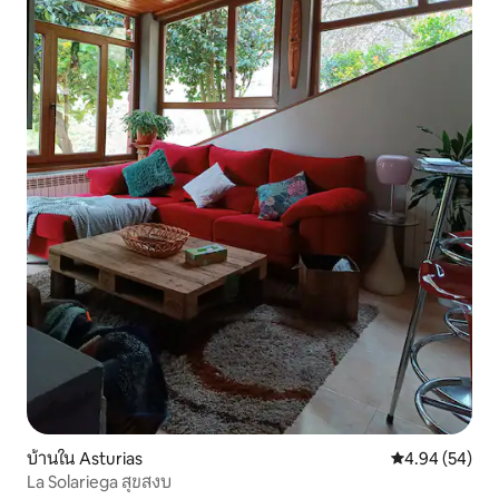
บ้านใน Asturias
คะแนนเฉลี่ย 4.
4.94 (54)
La Solariega สุขสงบ