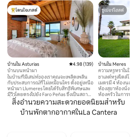
โดนใจเกสต์
ซูเปอร์โฮสต์
โดนใจเกสต์ที่สุด
ซูเปอร์โฮสต์
บ้านใน Asturias
คะแนนเฉลี่ย 4.98 จาก 5, 139 รีวิว
4.98 (139)
บ้านใน Meres
บ้านบนหน้าผา
ความหรูหราในใจกล
ในบ้านที่มีเสน่ห์ของเราคุณจะเพลิดเพลิน
ชาเลต์หรูสไตล์โมเ
กับประสบการณ์ที่ไม่เหมือนใคร ตั้งอยู่เหนือ
เมตรมี 4 ห้องนอนห
หน้าผา Llumeres โดยได้รับสิทธิพิเศษและ
ห้องสุขาห้องนั่งเ
มีวิวโดยตรงไปยัง Faro Peñas ซึ่งเป็นสถาน
ห้องครัว ในการพัฒน
ที่ที่น่าสนใจและความต้องการใน
รอบขอบชิดประกอบด
สิ่งอำนวยความสะดวกยอดนิยมสำหรับ
Principality of Asturias ประกอบด้วยห้อง
แห่งตั้งอยู่ห่างจา
บ้านพักตากอากาศในLa Cantera
นั่งเล่นที่กว้างขวางและห้องครัวที่มีอุปกรณ์
จาก Gijón และ Avilé
ครบครันระเบียงสองห้อง (ทั้งสองห้องมอง
ที่นี่ไม่มีใครเทียบ
เห็นวิวทะเล) ห้องน้ำเต็มรูปแบบพื้นที่พัก
อัสตูเรียสห่างจากขี
ผ่อนและห้องนอนขนาดใหญ่มากพร้อม
จาก Parque Princi
อ่างอาบน้ำในตัวและวิวทะเลที่น่าทึ่ง
(ศูนย์การค้าที่มีร