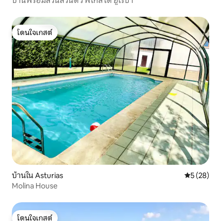
บ้านพร้อมสวนส่วนตัว พีโกส เด ยูโรปา
โดนใจเกสต์
โดนใจเกสต์
บ้านใน Asturias
คะแนนเฉลี่ย
5 (28)
Molina House
โดนใจเกสต์