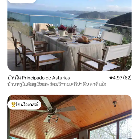
โดนใจเกสต์
บ้านใน Principado de Asturias
คะแนนเฉลี่ย 4.
4.97 (62)
บ้านหรูในอัสตูเรียสพร้อมวิวทะเลที่น่าตื่นตาตื่นใจ
โดนใจเกสต์
โดนใจเกสต์ที่สุด