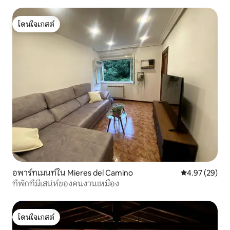
จากโอวิเอโด 5 นาที
โดนใจเกสต์
โดนใจเกสต์
อพาร์ทเมนท์ใน Mieres del Camino
คะแนนเฉลี่ย 4.
4.97 (29)
ที่พักที่มีเสน่ห์ของคนงานเหมือง
โดนใจเกสต์
โดนใจเกสต์