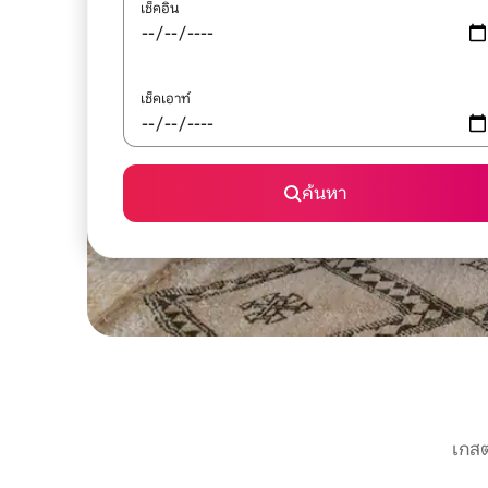
เช็คอิน
เช็คเอาท์
ค้นหา
เกสต