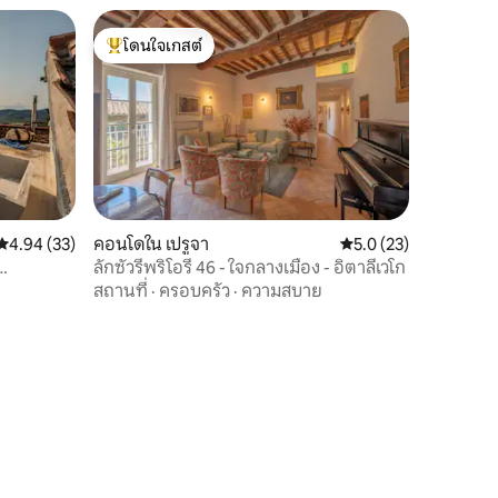
โดนใจเกสต์
โดนใจเกสต์ที่สุด
คะแนนเฉลี่ย 4.94 จาก 5, 33 รีวิว
4.94 (33)
คอนโดใน เปรูจา
คะแนนเฉลี่ย 5.0 จาก 5,
5.0 (23)
ลักซัวรีพริโอรี 46 - ใจกลางเมือง - อิตาลีเวโก
สถานที่
·
ครอบครัว
·
ความสบาย