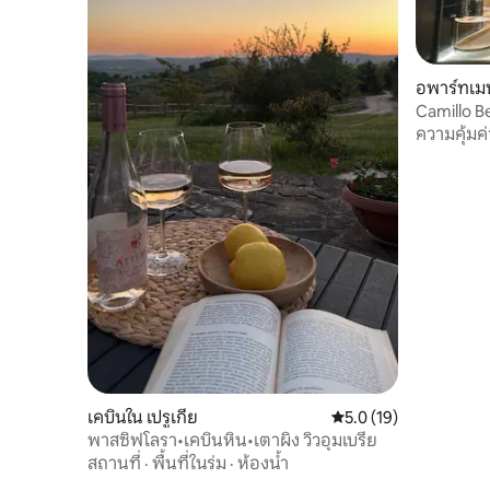
อพาร์ทเมน
Camillo B
ความคุ้มค่
เคบินใน เปรูเกีย
คะแนนเฉลี่ย 5.0 จาก 5,
5.0 (19)
พาสซิฟโลรา•เคบินหิน•เตาผิง วิวอุมเบรีย
สถานที่
·
พื้นที่ในร่ม
·
ห้องน้ำ