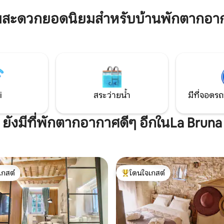
หมายปลายทางที่สวยงามที่สุดขอ
มารถจัดการเยี่ยมชมโรงบ่มไวน์
ได้ง่าย: อัสซีซี, กุบบิโอ, สเปลโล,
มสะดวกยอดนิยมสำหรับบ้านพักตากอา
มไวน์ คลาสทำอาหาร และอาหาร
ราซิเมโน, โทดี, ออร์วีเอโต และเปร
 อ่างน้ำร้อนใหม่หันหน้าไปทาง
ียว! เอ็กซ์พีเรียนซ์ทัสคานีใน
ถิ่นกับผู้จัดเอ็กซ์พีเรียนซ์ใน
องคุณ!
i
สระว่ายน้ำ
มีที่จอดรถ
ยังมีที่พักตากอากาศดีๆ อีกในLa Bruna
เกสต์
โดนใจเกสต์
์ที่สุด
โดนใจเกสต์ที่สุด