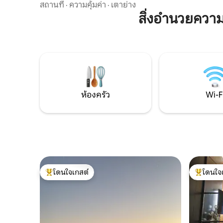
พระอาทิตย์ตกที่ทะเลสาบมีให้ทุกเย็น บ้าน
สถานที่
·
ความคุ้มค่า
·
เตาย่าง
เอง เราสา
พักตากอากาศ La Perla del Lago มองเห็น
สิ่งอำนวยควา
และการชิ
ทะเลสาบทราซิเมโนที่สวยงาม ห่างออกไป 8
ค่ำส่วนตัว
นาที คุณจะพบทางหลวงเพื่อเยี่ยมชมเมือง
ยอดเขาสีเข
ต่างๆ เช่น ฟลอเรนซ์ เปรูจา กุบบิโอ สโปเลโต
ฐานะคนท้อง
นอร์เชีย และอื่นๆ อีกมากมาย ในหมู่บ้าน
ท้องถิ่นข
คุณจะพบกับคาเฟ่ ร้านอาหาร ตลาด ร้าน
ขายยา ตู้เอทีเอ็ม และพื้นที่เล่นสำหรับเด็ก
ห่างออกไป 3 กม. มีสระว่ายน้ำที่สวยงาม
สำหรับการพักผ่อนในฤดูร้อน
ห้องครัว
Wi-F
โดนใจเกสต์
โดนใจ
โดนใจเกสต์ที่สุด
โดนใจเกสต