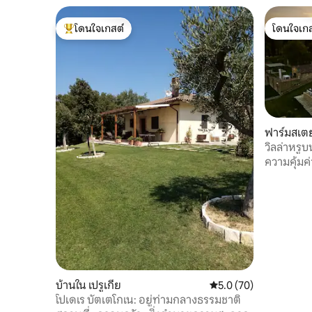
โดนใจเกสต์
โดนใจเกส
โดนใจเกสต์ที่สุด
โดนใจเกส
ฟาร์มสเตย
วิลล่าหรูบ
ซาวน่า วิว
ความคุ้มค่
บ้านใน เปรูเกีย
คะแนนเฉลี่ย 5.0 จาก 5, 
5.0 (70)
โปเดเร บัตเตโกเน: อยู่ท่ามกลางธรรมชาติ