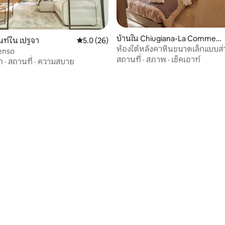
บ้านใน Chiugiana-La Commend
ท์ใน เปรูจา
คะแนนเฉลี่ย 5.0 จาก 5, 26 รีวิว
5.0 (26)
a
ห้องใต้หลังคาหินขนาดเล็กแบบส่
enso
พร้อมสวน
สถานที่
·
สภาพ
·
เช็คเอาท์
า
·
สถานที่
·
ความสบาย
 19 รีวิว