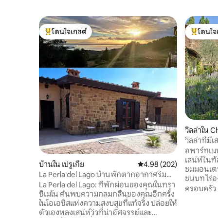
โดนใจเกสต์
โดนใจ
โดนใจเกสต์ที่สุด
โดนใจเกสต
วิลล่าใน 
วิลล่าที่ม
ครอบครัวแ
อพาร์ทเม
เสน่ห์ในทัส
บ้านใน เปรูเกีย
คะแนนเฉลี่ย 4.98 จาก 5, 2
4.98 (202)
ชมมอนเตปุ
La Perla del Lago บ้านพักตากอากาศริม
ชนบท ไร่อง
ทะเลสาบทราซิเมโน
La Perla del Lago: ที่พักผ่อนของคุณในทรา
จักรยานไฟ
ครอบครัว
ซิเมโน ​ค้นพบความกลมกลืนของคุณอีกครั้ง
ทกว้างขว
ในโอเอซิสแห่งความสงบสุขที่แท้จริง ปล่อยให้
และห้องน้ำ
ตัวเองหลงเสน่ห์วิวที่น่าอัศจรรย์และ
โซฟาที่สบ