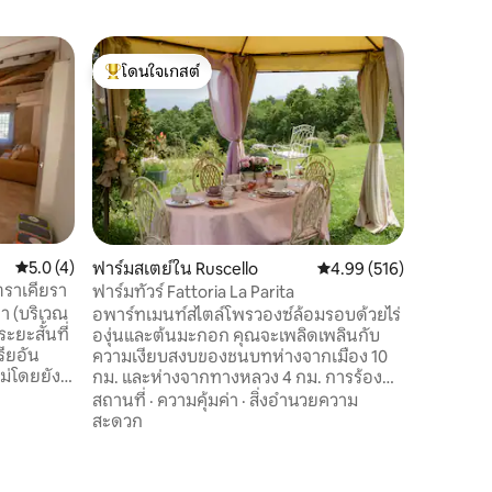
วิลล่าใน 
โดนใจเกสต์
โดนใจ
Torre Vil
โดนใจเกสต์ที่สุด
โดนใจเกส
คลายพร้อ
“TORRE V
ขนาด 260
จากศตวรรษ
เมตรและกว
กระดานปา
ครอบครัว
ขนาด 80 ต
ออกกำลัง
หอคอย ที
คะแนนเฉลี่ย 5.0 จาก 5, 4 รีวิว
5.0 (4)
ฟาร์มสเตย์ใน Ruscello
คะแนนเฉลี่ย 4.99 จาก 5, 
4.99 (516)
ภายในที่พั
ตราเคียรา
ฟาร์มทัวร์ Fattoria La Parita
กม. ห่างจ
จา (บริเวณ
อพาร์ทเมนท์สไตล์โพรวองซ์ล้อมรอบด้วยไร่
ได้อย่าง
ะยะสั้นที่
องุ่นและต้นมะกอก คุณจะเพลิดเพลินกับ
ใหญ่ 3 ห้
ียอัน
ความเงียบสงบของชนบทห่างจากเมือง 10
หม่โดยยัง
กม. และห่างจากทางหลวง 4 กม. การร้อง
ันทรี
เพลงของลูกเดือยและนกกาเหว่าจะเป็น
สถานที่
·
ความคุ้มค่า
·
สิ่งอำนวยความ
รณ์ครบครัน
เสียงประกอบของห้องนั่งเล่นในขณะที่กวาง
สะดวก
งนอนเตียง
โรลุกโชนท่ามกลางต้นมะกอก รวมอาหาร
้องการพัก
เช้าแบบพื้นฐานของอิตาลี (กาแฟ ชา นม
ึงจุด
คุกกี้ ฯลฯ) หากคุณต้องการอาหารเช้าที่เข้ม