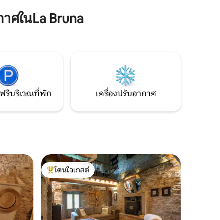
งอุมเบรีย
ข้นและเสิร์ฟที่โต๊ะ ค่าใช้จ่ายคือ €15 ต่อคน
 ทะเลสาบท
(€10 สำหรับเด็กอายุ 5 ถึง 15 ปี ฟรีสำหรับ
กาศในLa Bruna
ูจา
เด็กอายุน้อยกว่า 5 ปี) มี Wallbox EV ให้
บริการ
ฟรีบริเวณที่พัก
เครื่องปรับอากาศ
โดนใจเกสต์
โดนใจเกสต์ที่สุด