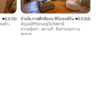
คะแนนเฉลี่ย 5.0 จาก 5, 15 รีวิว
5.0 (15)
บ้านใน กาสตีกลีออน ฟีโอเรนติโน
คะแนนเฉลี่ย 5.0 จาก 5,
5.0 (53)
วนตัว
อัญมณีที่ซ่อนอยู่ในทัสคานี
ความคุ้มค่า
·
สถานที่
·
สิ่งอำนวยความ
สะดวก