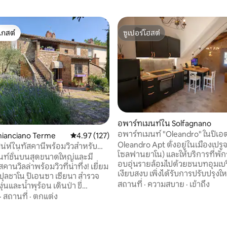
เกสต์
ซูเปอร์โฮสต์
์ที่สุด
ซูเปอร์โฮสต์
อพาร์ทเมนท์ใน Solfagnano
อพาร์ทเมนท์ "Oleandro" ในปิเอ
Chianciano Terme
คะแนนเฉลี่ย 4.97 จาก 5, 127 รีวิว
4.97 (127)
Oleandro Apt ตั้งอยู่ในเมืองเปรู
ีเสน่ห์ในทัสคานีพร้อมวิวสำหรับ
โซลฟานยาโน) และให้บริการที่พักร
ละเพื่อน
นท์ชั้นบนสุดขนาดใหญ่และมี
อบอุ่นรายล้อมไปด้วยชนบทอุมเบร
คานวิลล่าพร้อมวิวที่น่าทึ่ง! เยี่ยม
02 รีวิว
เงียบสงบ เพิ่งได้รับการปรับปรุงใ
ลชาโน ปิเอนซา เซียนา สำรวจ
คงเสน่ห์แบบชนบทของบ้านสไตล์ค
สถานที่
·
ความสบาย
·
เข้าถึง
ุ่นและน้ำพุร้อน เดินป่า ขี่
ดั้งเดิม ที่พักมีห้องครัวที่มีอุปก
ฟ้า เดินเล่นหรือขับรถ! ห้องสวี
·
สถานที่
·
ตกแต่ง
พื้นที่นั่งเล่นพร้อมโซฟาเบด ห้อ
างสองห้องพร้อมเตียงคุณภาพสูง
คู่ และห้องน้ำ เหมาะสำหรับผู้ที่ต
ในตัว ห้องนั่งเล่นที่มีผนังกระจก
ผ่อนท่ามกลางธรรมชาติ และเข้าถ
าย และห้องครัวมืออาชีพให้คุณใช้