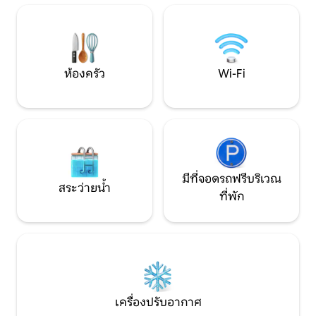
รถนอกที่พักฟรี (รถยนต์ขนาดเล็ก/รถเอสยู
ทำงาน มีตู้เย็น เตา
วีขนาดกลาง 1 คัน) >บริการสั่งอาหาร/
Aquaguard เครื่องปั
ของชำออนไลน์ บริการช่างซ่อมบำรุง >
นำไปสู่ห้องพูจาแ
บริการรถแท็กซี่/รถยนต์ (ตุ๊กตุ๊ก) ที่เป็น
การพักผ่อน
พันธมิตร * ไม่มีทีวี/เครื่องซักผ้า * เดิน 100
ม. (ไม่มีทางเข้าสำหรับรถยนต์)
ห้องครัว
Wi-Fi
มีที่จอดรถฟรีบริเวณ
สระว่ายน้ำ
ที่พัก
เครื่องปรับอากาศ