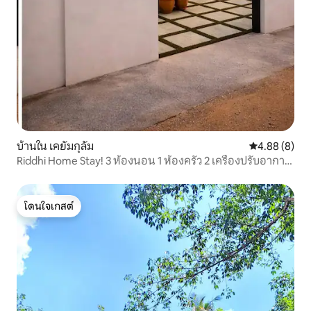
บ้านใน เคยัมกุลัม
คะแนนเฉลี่ย 4
4.88 (8)
Riddhi Home Stay! 3 ห้องนอน 1 ห้องครัว 2 เครื่องปรับอากาศ
กีเซอร์
โดนใจเกสต์
โดนใจเกสต์