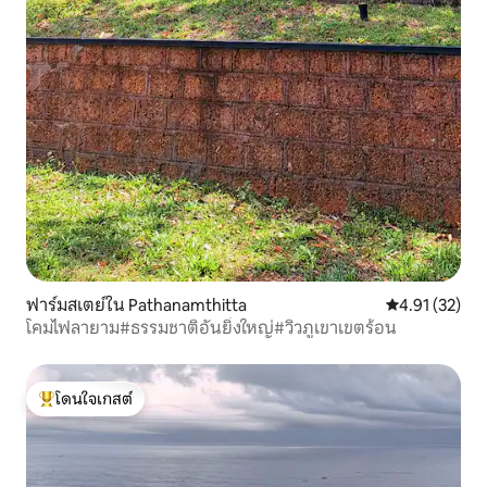
ฟาร์มสเตย์ใน Pathanamthitta
คะแนนเฉลี่ย 4.
4.91 (32)
โคมไฟลายาม#ธรรมชาติอันยิ่งใหญ่#วิวภูเขาเขตร้อน
โดนใจเกสต์
โดนใจเกสต์ที่สุด