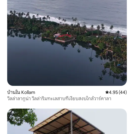
บ้านใน Kollam
คะแนนเฉลี่ย 4.
4.95 (44)
วิลล่าลากูน่า วิลล่าริมทะเลสาบที่เงียบสงบใกล้วาร์คาลา