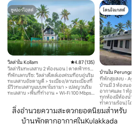
ซูเปอร์โฮสต์
โดนใจเกสต์
ซูเปอร์โฮสต์
โดนใจเกสต์
วิลล่าใน Kollam
คะแนนเฉลี่ย 4.87 จาก 5, 135 รีวิว
4.87 (135)
วิลล่าริมทะเลสาบ 2 ห้องนอน | ดาดฟ้าทรง
บ้านใน Perungala
เอเฟรม | บาร์บีคิว | เปลญวน
ที่พักเลกบรีซ: วิลล่าสไตล์เอเฟรมที่อบอุ่นริม
ที่พักสุขสงบ - Ayur
ทะเลสาบอัชตามูดี > ระเบียง/ลานระเบียงที่
นอน)
บ้านมี 3 ห้องนอน (2
มีวิวทะเลสาบแบบพาโนรามา > เปลญวนริม
อากาศและ 1 ห้องไม่
ทะเลสาบ >พื้นที่ทำงาน + Wi-Fi 100 Mbps
ทุกห้องมีห้องน้ำในตั
> ชุดอุปกรณ์ชงชาและกาแฟ > เตียงปรับ
ทำความร้อน) โถง แ
อากาศพร้อมผ้าปูที่นอนและของใช้ใน
อยู่รอบลานกลาง นาล
สิ่งอำนวยความสะดวกยอดนิยมสำหรับ
ห้องน้ำระดับพรีเมียม (ห้องอาบน้ำเท่านั้น)
เอกลักษณ์ของสถาป
> ห้องครัวอุปกรณ์ครบครันพร้อมสิ่งของ
บ้านพักตากอากาศในKulakkada
ของเคราลา ห้องพัก
จำเป็น บาร์บีคิว (มีค่าบริการ) > อาหารเช้า
ต่างติดมุ้งกันยุง 
แบบเคราลาฟรี > พนักงานดูแลพร้อมให้
อาหารพร้อมเก้าอี้ 
บริการ >อินเวอร์เตอร์ (ไฟ/พัดลม) > ที่จอด
เล็ก ห้องครัวแบบแย