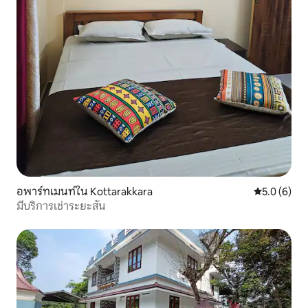
อพาร์ทเมนท์ใน Kottarakkara
คะแนนเฉลี่ย 
5.0 (6)
มีบริการเช่าระยะสั้น