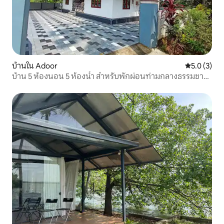
บ้านใน Adoor
คะแนนเฉลี่ย 
5.0 (3)
บ้าน 5 ห้องนอน 5 ห้องน้ำ สำหรับพักผ่อนท่ามกลางธรรมชาติ
ในเมือง