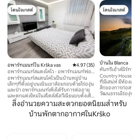
โดนใจเกสต์
โดนใจเกสต์
โดนใจเกสต์
โดนใจเกสต์
บ้านใน Blanca
อพาร์ทเมนท์ใน Krška vas
คะแนนเฉลี่ย 4.97 จาก 5, 35 รีวิว
4.97 (35)
คันทรีเฮ้าส์มิร์ทพ
อพาร์ทเมนท์สแตงโคโว - อพาร์ทเมนท์ฟอน
น่า
Country House Mirt
ตาน่าหนอนห้องนอน
อพาร์ทเมนท์สแตนโคโวเป็นบ้านหมู่บ้าน
ที่มีเสน่ห์ มีห้องเก็
เล็กๆที่ตั้งอยู่บนเนินเขาล้อมรอบด้วยไร่องุ่น
สิกของการก่อสร้
และป่า อพาร์ทเมนท์เพิ่งได้รับการต่ออายุ
วัฒนธรรมไร่องุ่นพ
และตกแต่งใหม่ในสไตล์สโลวีเนียแบบดั้งเดิม
สวยงามทำจากไม้ คัน
ภายในบ้านมีอพาร์ทเมนท์ 1 หลังและห้อง
สิ่งอำนวยความสะดวกยอดนิยมสำหรับ
และระเบียงพร้อมวิว
สตูดิโอ 1 ห้องและทั้ง 2 ห้องรองรับผู้เข้าพัก
เนินเขาของหมู่บ้านเล
บ้านพักตากอากาศในKrško
ได้ 2 คน อพาร์ทเมนท์มีห้องครัวที่มีอุปกรณ์
บลังกา คันทรีเฮ้าส์ส
ครบครันพร้อมพื้นที่รับประทานอาหารให้
แสงแดดส่องถึงคุณ
คุณเพลิดเพลินไปกับอาหารและวันหยุดของ
กับแสงแดดได้ตลอด
คุณเอง นอกจากนี้ยังมีห้องนอนแยกต่าง
Mirt ตั้งอยู่ห่างจาก
หากพร้อมทีวีและห้องน้ำกว้างขวางสวยงาม