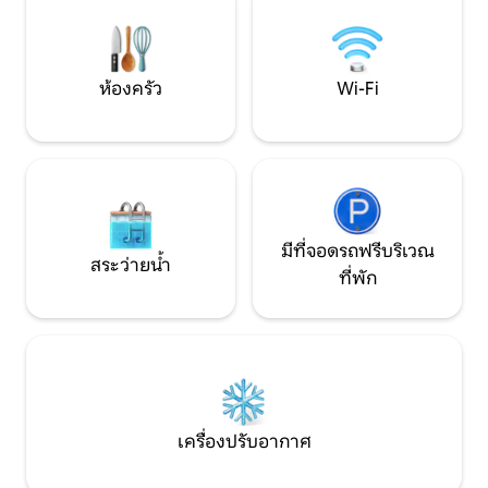
กม. และห่างจากตัว
พร้อมโถสุขภัณฑ์และฝักบัวอาบน้ำ สตูดิโอ
Country House Mirt
ฉันมีห้องนั่งเล่นที่กว้างขวางพร้อมเตียง
ด้วยรายละเอียดที่ป
แบบดึงออกทีวีโซฟาและห้องครัวที่สูงขึ้นไม่
ความปรารถนาของค
กี่ขั้นพร้อมโต๊ะรับประทานอาหาร จาก
ห้องครัว
Wi-Fi
และสันทนาการในแบ
ระเบียงและสวนคุณสามารถเพลิดเพลินไป
สบาย
กับการชมวิวภูเขาและเนินเขาที่ล้อมรอบ
ด้วยไร่องุ่นหรือเพียงแค่เพลิดเพลินในสิ่ง
อำนวยความสะดวกบาร์บีคิวลูกๆของคุณ
สามารถเพลิดเพลินไปกับสนามเด็กเล่นของ
เราด้วยตัวเลือกมากมาย
มีที่จอดรถฟรีบริเวณ
สระว่ายน้ำ
ที่พัก
เครื่องปรับอากาศ