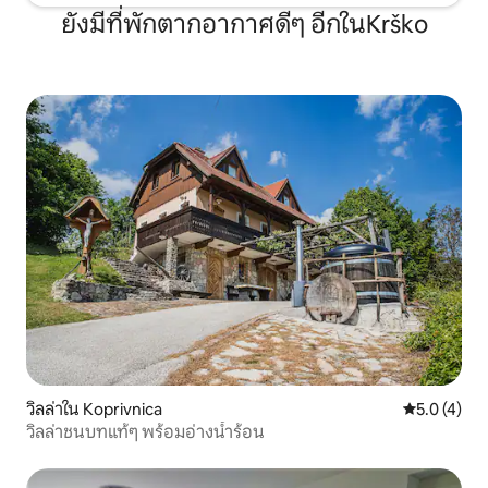
ยังมีที่พักตากอากาศดีๆ อีกในKrško
วิลล่าใน Koprivnica
คะแนนเฉลี่ย 
5.0 (4)
วิลล่าชนบทแท้ๆ พร้อมอ่างน้ำร้อน