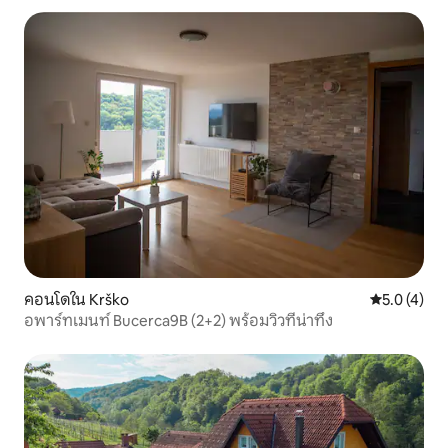
คอนโดใน Krško
คะแนนเฉลี่ย 
5.0 (4)
อพาร์ทเมนท์ Bucerca9B (2+2) พร้อมวิวที่น่าทึ่ง