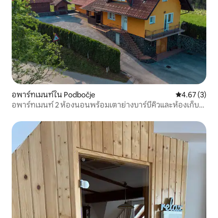
อพาร์ทเมนท์ใน Podbočje
คะแนนเฉลี่ย 4
4.67 (3)
อพาร์ทเมนท์ 2 ห้องนอนพร้อมเตาย่างบาร์บีคิวและห้องเก็บ
ไวน์