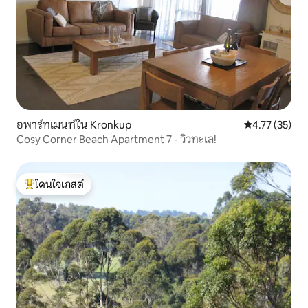
อพาร์ทเมนท์ใน Kronkup
คะแนนเฉลี่ย 4.
4.77 (35)
Cosy Corner Beach Apartment 7 - วิวทะเล!
โดนใจเกสต์
โดนใจเกสต์ที่สุด