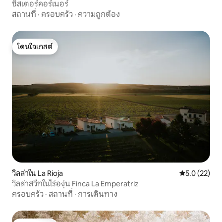
ซิสเตอร์คอร์เนอร์
สถานที่
·
ครอบครัว
·
ความถูกต้อง
โดนใจเกสต์
โดนใจเกสต์
วิลล่าใน La Rioja
คะแนนเฉลี่ย 5
5.0 (22)
วิลล่าสวีทในไร่องุ่น Finca La Emperatriz
ครอบครัว
·
สถานที่
·
การเดินทาง