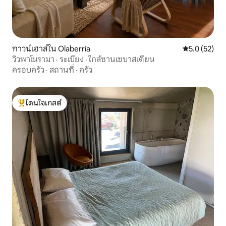
ทาวน์เฮาส์ใน Olaberria
คะแนนเฉลี่ย 5
5.0 (52)
วิวพาโนรามา · ระเบียง · ใกล้ซานเซบาสเตียน
ครอบครัว
·
สถานที่
·
ครัว
โดนใจเกสต์
โดนใจเกสต์ที่สุด