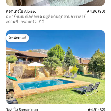
คอทเทจใน Albiasu
คะแนนเฉลี่ย 4.9
4.96 (90)
อพาร์ทเมนท์เอคิอัลเด อยู่ติดกับอุทยานอาราลาร์
สถานที่
·
ครอบครัว
·
ทีวี
โดนใจเกสต์
โดนใจเกสต์
วิลล่าใน Samaniego
คะแนนเฉลี่ย 4.
4.91 (82)