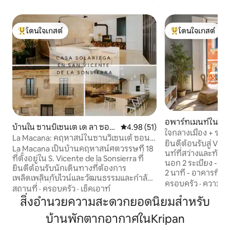
โดนใจเกสต์
โดนใจเกสต์
โดนใจเกสต์ที่สุด
โดนใจเกสต์ที่สุด
อพาร์ทเมนท์ใน โ
บ้านใน ซานบิเซนเต เด ลา ซอน
คะแนนเฉลี่ย 4.98 จาก 5, 51 รีวิว
4.98 (51)
ใจกลางเมือง + ระเบ
ซีเอร์รา
La Macana: คฤหาสน์ในซานวิเซนเต้ ซอน
ทันสมัย
ยินดีต้อนรับสู่ VCTR_HOM
เซียร์รา
La Macana เป็นบ้านคฤหาสน์ศตวรรษที่ 18
นท์ที่สว่างและทันส
ที่ตั้งอยู่ใน S. Vicente de la Sonsierra ที่
นอก 2 ระเบียง - ห่า
ยินดีต้อนรับนักเดินทางที่ต้องการ
2 นาที - อาคารที่ปร
เพลิดเพลินกับไวน์และวัฒนธรรมและกำลัง
และทางเข้าแบบไม่มี
ครอบครัว
·
ความคุ้
มองหาสิ่งที่พิเศษและสร้างแรงบันดาลใจ
สถานที่
·
ครอบครัว
·
เช็คเอาท์
เร็ว + สมาร์ททีวี +
ตั้งอยู่ในทำเลยุทธศาสตร์ห่างจากเขตสถานี
สิ่งอำนวยความสะดวกยอดนิยมสำหรับ
พัดลมติดเพดาน และเ
ฮาโรเพียง 10 'และโรงบ่มไวน์เซ็นเตอร์และ
มีที่จอดรถฟรีห่างอ
บ้านพักตากอากาศในKripan
25' จากถนนลอเรลในโลโกรโญ ล้อมรอบ
สำหรับการพักผ่อนเ
ด้วยไร่องุ่นที่ดีที่สุดในโลกและเป็นมรดกที่ไม่