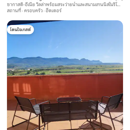
ซากาสติ-อีเนีย วิลล่าพร้อมสระว่ายน้ำและสนามเทนนิสในริโอ
ฮา
สถานที่
·
ครอบครัว
·
ฮีตเตอร์
โดนใจเกสต์
โดนใจเกสต์