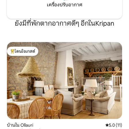
เครื่องปรับอากาศ
ยังมีที่พักตากอากาศดีๆ อีกในKripan
โดนใจเกสต์
โดนใจเกสต์ที่สุด
บ้านใน Ollauri
คะแนนเฉลี่ย 5
5.0 (11)