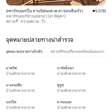
อพาร์ทเมนท์ใน ซานบิเซนเต เด ลา ซอนซีเอร์รา
คะแนนเฉลี่ย 
5.0 (9)
อพาร์ทเมนท์ซานเปลายา (ลา พิคูดา)
สถานที่
·
ความสบาย
·
วิว
จุดหมายปลายทางน่าสำรวจ
จุดหมายปลายทางใกล้ๆ
สถานที่ท่องเที่ยวยอดนิยมในละแวก
มาดริด
บาร์เซโลนา
บ้านพักตากอากาศ
บ้านพักตากอากาศ
บาเลนเซีย
ตูลูซ
บ้านพักตากอากาศ
บ้านพักตากอากาศ
บอร์โด
ลารอแชล
บ้านพักตากอากาศ
บ้านพักตากอากาศ