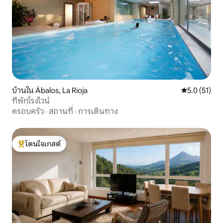
บ้านใน Ábalos, La Rioja
คะแนนเฉลี่ย 5
5.0 (51)
ที่พักโรงไวน์
ครอบครัว
·
สถานที่
·
การเดินทาง
โดนใจเกสต์
โดนใจเกสต์ที่สุด