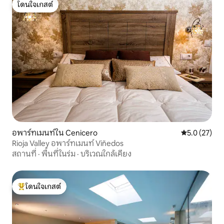
โดนใจเกสต์
โดนใจเกสต์
อพาร์ทเมนท์ใน Cenicero
คะแนนเฉลี่ย 5
5.0 (27)
Rioja Valley อพาร์ทเมนท์ Viñedos
สถานที่
·
พื้นที่ในร่ม
·
บริเวณใกล้เคียง
โดนใจเกสต์
โดนใจเกสต์ที่สุด