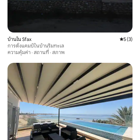
บ้านใน Sfax
คะแนนเฉลี่
5 (3)
การตั้งแคมป์ในบ้านริมทะเล
ความคุ้มค่า
·
สถานที่
·
สภาพ