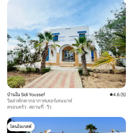
บ้านใน Sidi Youssef
คะแนนเฉลี่ย 
4.6 (5)
วิลล่าพักตากอากาศเคอร์เคนนาห์
ครอบครัว
·
สถานที่
·
วิว
โดนใจเกสต์
โดนใจเกสต์