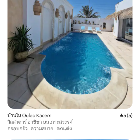
บ้านใน Ouled Kacem
คะแนนเฉลี่
5 (5)
วิลล่าดาร์ อาซิซา บนเกาะสวรรค์
ครอบครัว
·
ความสบาย
·
ตกแต่ง