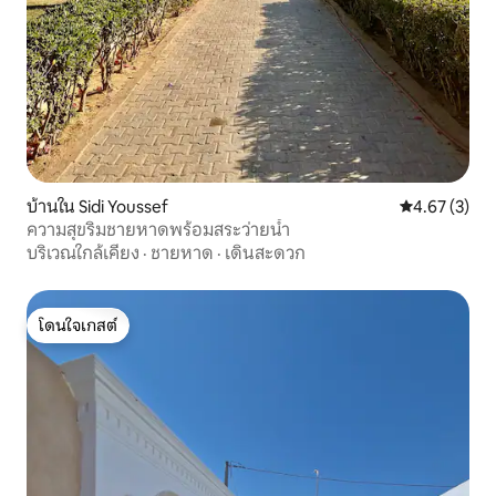
บ้านใน Sidi Youssef
คะแนนเฉลี่ย 4
4.67 (3)
ความสุขริมชายหาดพร้อมสระว่ายน้ำ
บริเวณใกล้เคียง
·
ชายหาด
·
เดินสะดวก
โดนใจเกสต์
โดนใจเกสต์