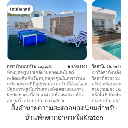
โดนใจเกสต์
โดนใจเกสต์
อพาร์ทเมนท์ใน القديمة،
คะแนนเฉลี่ย 4.93 จาก 5, 14 รีวิว
4.93 (14)
วิลล่าใน Ouled Yan
ห้องชุดหรูหราใกล้ชายหาดและโบสถ์
เช่าวิลล่าทั้งหลังใ
ตูนิเซีย พร้อมสระว่
เพลิดเพลินกับวันหยุดของคุณในอพาร์ทเม
วิลล่าที่สวยงาม (ม
นท์ชายหาดที่มีอุปกรณ์ครบครันมีสไตล์และ
ครัน) พร้อมสระว่ายน้
มีคุณภาพสูงในทำเลทะเลโดยตรงบนเกาะ
สวยงามของ Ouled 
Kerkennah ที่สวยงาม • 2 ห้องนอน • ห้อง
หรือใน El Kantra ถ้า
นั่งเล่นทันสมัยพร้อมเครื่องปรับอากาศ •
นั้น วิลล่าอิสระแห่งน
สถานที่
·
ครอบครัว
·
ความสบาย
ครอบครัว
·
สถานที่
ห้องครัวพร้อมอุปกรณ์ครบครัน • ระเบียง
ชายหาด 200 เมตรป
สิ่งอำนวยความสะดวกยอดนิยมสำหรับ
ขนาดใหญ่พร้อมพื้นที่รับประทานอาหาร
นอนรวมถึงห้องสวีท
บ้านพักตากอากาศในKraten
และพื้นที่บาร์บีคิว ห่างจากชายหาดเพียงไม่
อาบน้ำและห้องสุขา 
กี่ก้าวทำเลที่ตั้งเหมาะสำหรับการพักผ่อน
ห้องนั่งเล่น มีระเบ
หย่อนใจความเพลิดเพลินในการอาบน้ำและ
ครันพร้อมเฟอร์นิเ