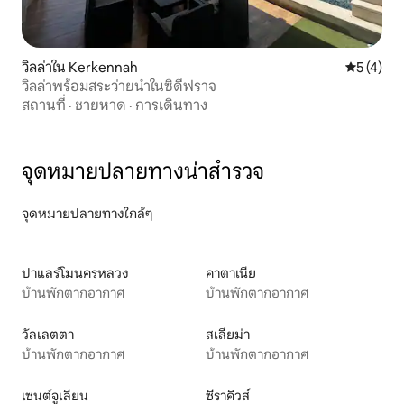
วิลล่าใน Kerkennah
คะแนนเฉลี่
5 (4)
วิลล่าพร้อมสระว่ายน้ำในซิดีฟราจ
สถานที่
·
ชายหาด
·
การเดินทาง
จุดหมายปลายทางน่าสำรวจ
จุดหมายปลายทางใกล้ๆ
ปาแลร์โมนครหลวง
คาตาเนีย
บ้านพักตากอากาศ
บ้านพักตากอากาศ
วัลเลตตา
สเลียม่า
บ้านพักตากอากาศ
บ้านพักตากอากาศ
เซนต์จูเลียน
ซีราคิวส์