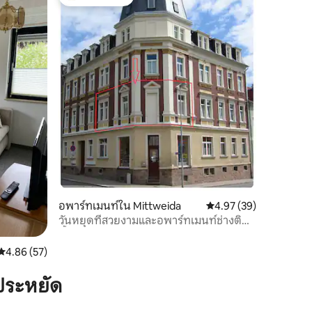
โดนใจเกสต์ที่สุด
อพาร์ทเมนท์ใน Mittweida
คะแนนเฉลี่ย 4.97 จาก 5,
4.97 (39)
วันหยุดที่สวยงามและอพาร์ทเมนท์ช่างติด
ตั้ง
คะแนนเฉลี่ย 4.86 จาก 5, 57 รีวิว
4.86 (57)
ประหยัด