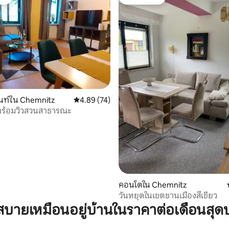
ต์
โดนใจเกสต์
25 รีวิว
นท์ใน Chemnitz
คะแนนเฉลี่ย 4.89 จาก 5, 74 รีวิว
4.89 (74)
กพร้อมวิวสวนสาธารณะ
คอนโดใน Chemnitz
วันหยุดในเขตชานเมืองสีเขียว
บายเหมือนอยู่บ้านในราคาต่อเดือนสุด