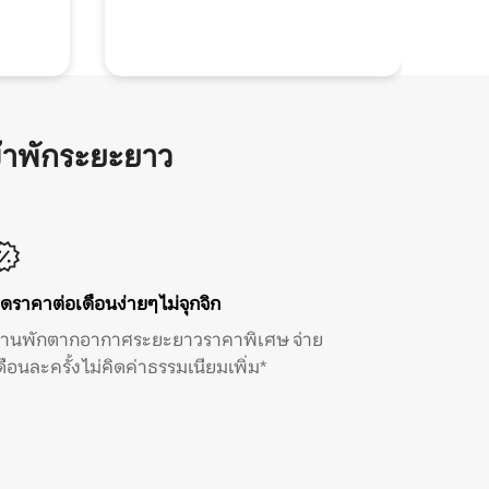
้าพักระยะยาว
ิดราคาต่อเดือนง่ายๆ ไม่จุกจิก
้านพักตากอากาศระยะยาวราคาพิเศษ จ่าย
ดือนละครั้ง ไม่คิดค่าธรรมเนียมเพิ่ม*