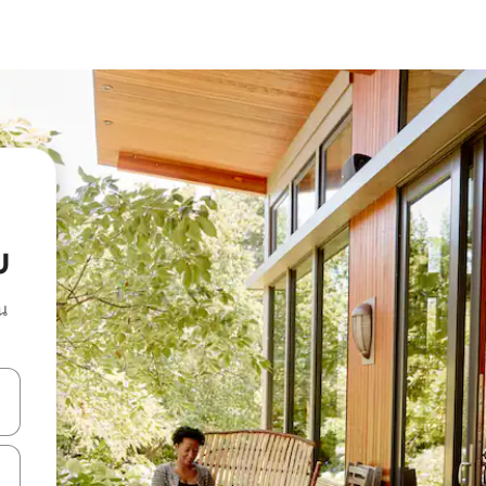
u
น
ลการค้นหา