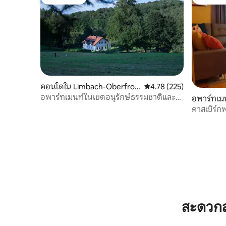
โดนใจเกสต์
โดนใจเกส
คอนโดใน Limbach-Oberfroh
คะแนนเฉลี่ย 4.78 จาก 5, 2
4.78 (225)
na
อพาร์ทเมนท์ในเขตอนุรักษ์ธรรมชาติและ
อพาร์ทเม
ใกล้เมือง
คาสเบิร์
สะดวกส