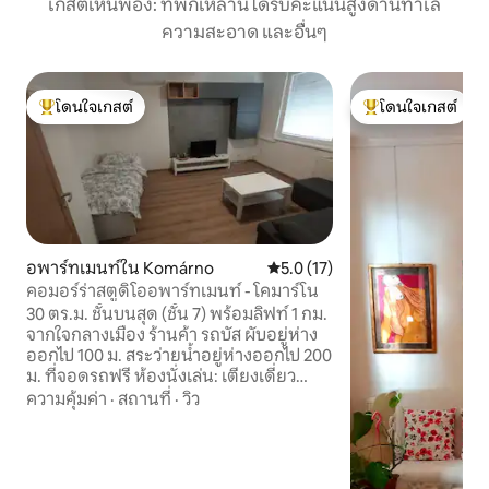
เกสต์เห็นพ้อง: ที่พักเหล่านี้ได้รับคะแนนสูงด้านทำเล
ความสะอาด และอื่นๆ
โดนใจเกสต์
โดนใจเกสต์
โดนใจเกสต์ที่สุด
โดนใจเกสต์ที่สุด
อพาร์ทเมนท์ใน Komárno
คะแนนเฉลี่ย 5.0 จาก 5, 17 รีวิว
5.0 (17)
คอมอร์ร่าสตูดิโออพาร์ทเมนท์ - โคมาร์โน
30 ตร.ม. ชั้นบนสุด (ชั้น 7) พร้อมลิฟท์ 1 กม.
จากใจกลางเมือง ร้านค้า รถบัส ผับอยู่ห่าง
ออกไป 100 ม. สระว่ายน้ำอยู่ห่างออกไป 200
ม. ที่จอดรถฟรี ห้องนั่งเล่น: เตียงเดี่ยว
สำหรับผู้ใหญ่ + โซฟามุมแบบดึงออก
ความคุ้มค่า
·
สถานที่
·
วิว
(สำหรับเด็ก) เครื่องปรับอากาศ ทีวี Wi-Fi
ความเร็วสูง ตู้เสื้อผ้า ครัว: อุปกรณ์ครบครัน
– เตาแก๊สและเตาไฟฟ้า ไมโครเวฟ กาต้มน้ำ
เครื่องปิ้งขนมปัง เครื่องชงกาแฟ เครื่องซัก