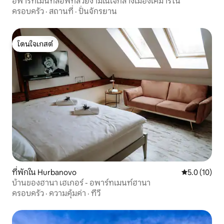
อพาร์ทเมนท์ลอฟท์สวยงามในใจกลางเมืองโคมาร์โน
ครอบครัว
·
สถานที่
·
ปั่นจักรยาน
โดนใจเกสต์
โดนใจเกสต์
ที่พักใน Hurbanovo
คะแนนเฉลี่ย 5
5.0 (10)
บ้านของฮานา เฮเกอร์ - อพาร์ทเมนท์ฮานา
ครอบครัว
·
ความคุ้มค่า
·
ทีวี