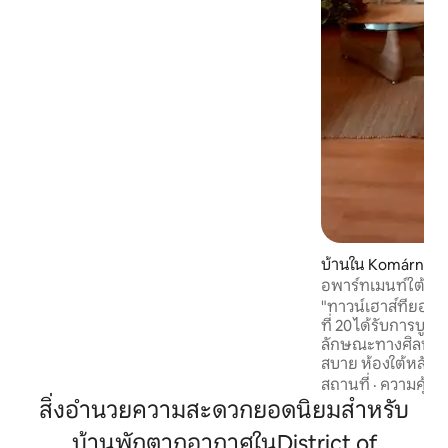
ผ้า โต๊ะรับประทานอาหาร โซฟาแบบดึงออก
(รองรับผู้ใหญ่ 1 คน) ห้องน้ำ: ฝักบัวอาบน้ำ
อ่างล้างหน้า โถสุขภัณฑ์ ไดร์เป่าผม เตารีด
และโต๊ะรีดผ้า เครื่องดูดฝุ่น ชุด
ปฐมพยาบาล แฟลตขนาดเล็ก อิสระมาก:
ทำอาหาร นอนพักผ่อน ชิลล์ๆ – แล้วเดิน
เล่นข้ามพรมแดน
บ้านใน Komárno
อพาร์ทเมนท์ใต้หล
ใจกลางเมือง
"ทาวน์เฮาส์ที่ยอดเ
ที่ 20 ได้รับการบูร
ลักษณะทางศิลปะ 
สบาย ห้องใต้หลังคา
อนุรักษ์ให้ความส
สถานที่
·
ความคุ้มค่
การเดินทางหรือการท
สิ่งอำนวยความสะดวกยอดนิยมสำหรับ
ที่ใช้สำหรับการเข้าพ
บ้านพักตากอากาศในDistrict of
แกลเลอรีสำหรับภ