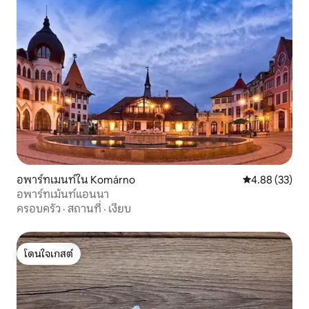
อพาร์ทเมนท์ใน Komárno
คะแนนเฉลี่ย 4.
4.88 (33)
อพาร์ทเม้นท์แอนนา
ครอบครัว
·
สถานที่
·
เงียบ
โดนใจเกสต์
โดนใจเกสต์