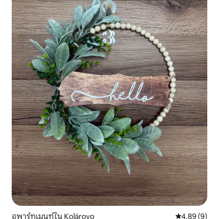
อพาร์ทเมนท์ใน Kolárovo
คะแนนเฉลี่ย 4
4.89 (9)