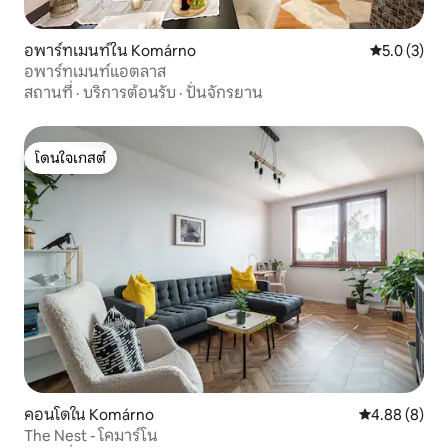
อพาร์ทเมนท์ใน Komárno
คะแนนเฉลี่ย 
5.0 (3)
อพาร์ทเมนท์แอตลาส
สถานที่
·
บริการต้อนรับ
·
ปั่นจักรยาน
โดนใจเกสต์
โดนใจเกสต์
คอนโดใน Komárno
คะแนนเฉลี่ย 4
4.88 (8)
The Nest - โคมาร์โน