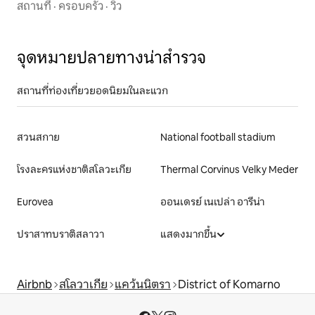
สถานที่
·
ครอบครัว
·
วิว
จุดหมายปลายทางน่าสำรวจ
สถานที่ท่องเที่ยวยอดนิยมในละแวก
สวนสกาย
National football stadium
โรงละครแห่งชาติสโลวะเกีย
Thermal Corvinus Velky Meder
Eurovea
ออนเดรย์ เนเปล่า อารีน่า
ปราสาทบราติสลาวา
แสดงมากขึ้น
Airbnb
สโลวาเกีย
แคว้นนิตรา
District of Komarno