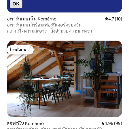
อพาร์ทเมนท์ใน Komárno
คะแนนเฉลี่ย 4
4.7 (10)
อพาร์ทเมนท์พร้อมเฟอร์นิเจอร์ครบครัน
สถานที่
·
ความสะอาด
·
สิ่งอำนวยความสะดวก
โดนใจเกสต์
โดนใจเกสต์
ลอฟท์ใน Komarno
คะแนนเฉลี่ย 4.
4.95 (99)