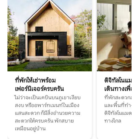
ที่พักให้เช่าพร้อม
ดิจิทัลโนแมด
เฟอร์นิเจอร์ครบครัน
เดินทางเพื่อ
ไม่ว่าจะเป็นเคบินบนภูเขาเงียบ
ที่พักสะดวกสบา
สงบ หรืออพาร์ทเมนท์ในเมือง
และพื้นที่ทำงา
แสนสะดวก ก็มีสิ่งอำนวยความ
ดิจิทัลโนแมดแ
สะดวกให้ครบครัน พักสบาย
ทางไกล
เหมือนอยู่บ้าน