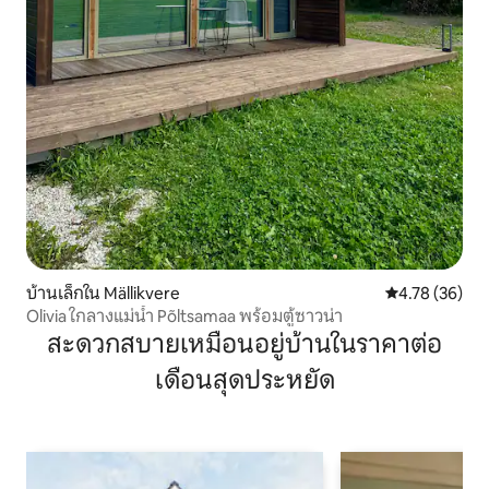
บ้านเล็กใน Mällikvere
คะแนนเฉลี่ย 4.
4.78 (36)
Olivia ใกลางแม่น้ำ Põltsamaa พร้อมตู้ซาวน่า
สะดวกสบายเหมือนอยู่บ้านในราคาต่อ
เดือนสุดประหยัด