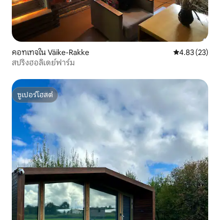
คอทเทจใน Väike-Rakke
คะแนนเฉลี่ย 4.
4.83 (23)
สปริงฮอลิเดย์ฟาร์ม
ซูเปอร์โฮสต์
ซูเปอร์โฮสต์