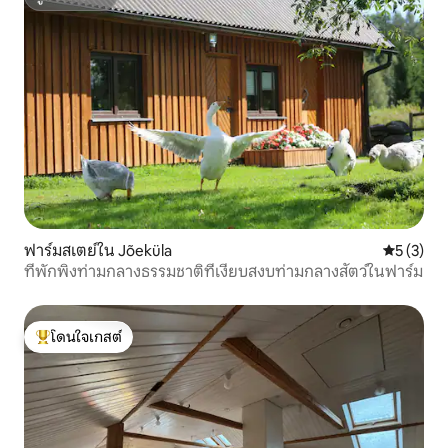
ซูเปอร์โฮสต์
ฟาร์มสเตย์ใน Jõeküla
คะแนนเฉลี่
5 (3)
ที่พักพิงท่ามกลางธรรมชาติที่เงียบสงบท่ามกลางสัตว์ในฟาร์ม
โดนใจเกสต์
โดนใจเกสต์ที่สุด