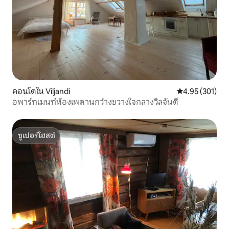
คอนโดใน Viljandi
คะแนนเฉลี่ย 4.9
4.95 (301)
อพาร์ทเมนท์ห้องเพดานกว้างขวางใจกลางวิลจันดี
ซูเปอร์โฮสต์
ซูเปอร์โฮสต์