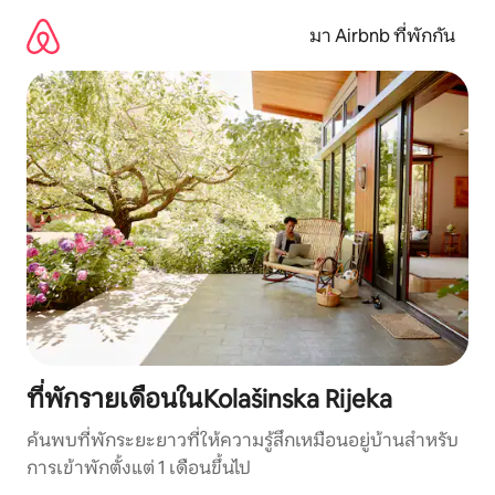
ข้าม
ไป
มา Airbnb ที่พักกัน
ยัง
เนื้อหา
ที่พักรายเดือนในKolašinska Rijeka
ค้นพบที่พักระยะยาวที่ให้ความรู้สึกเหมือนอยู่บ้านสำหรับ
การเข้าพักตั้งแต่ 1 เดือนขึ้นไป