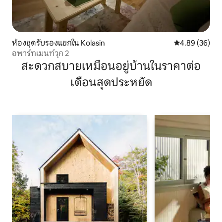
ห้องชุดรับรองแขกใน Kolasin
คะแนนเฉลี่ย 4.
4.89 (36)
อพาร์ทเมนท์วุก 2
สะดวกสบายเหมือนอยู่บ้านในราคาต่อ
เดือนสุดประหยัด