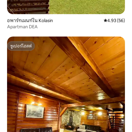
อพาร์ทเมนท์ใน Kolasin
คะแนนเฉลี่ย 4.
4.93 (56)
Apartman DEA
ซูเปอร์โฮสต์
ซูเปอร์โฮสต์