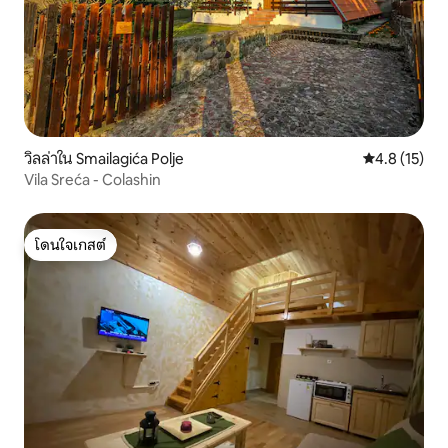
วิลล่าใน Smailagića Polje
คะแนนเฉลี่ย 4
4.8 (15)
Vila Sreća - Colashin
โดนใจเกสต์
โดนใจเกสต์