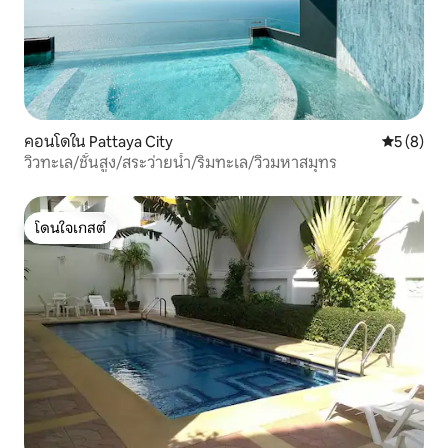
คอนโดใน Pattaya City
คะแนนเฉลี่
5 (8)
วิวทะเล/ชั้นสูง/สระว่ายน้ำ/ริมทะเล/วิวมหาสมุทร
โดนใจเกสต์
โดนใจเกสต์