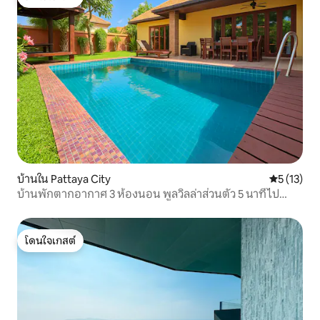
โดนใจเกสต์
บ้านใน Pattaya City
คะแนนเฉลี่ย
5 (13)
บ้านพักตากอากาศ 3 ห้องนอน พูลวิลล่าส่วนตัว 5 นาทีไป
ชายหาด
โดนใจเกสต์
โดนใจเกสต์