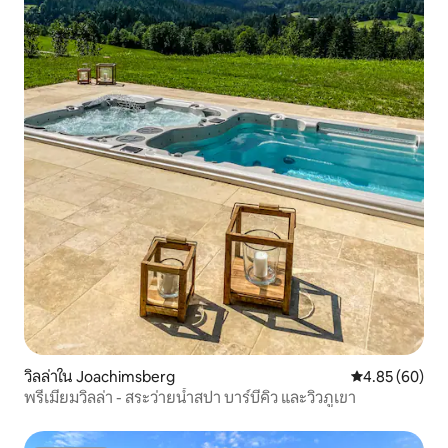
วิลล่าใน Joachimsberg
คะแนนเฉลี่ย 4.
4.85 (60)
พรีเมียมวิลล่า - สระว่ายน้ำสปา บาร์บีคิว และวิวภูเขา