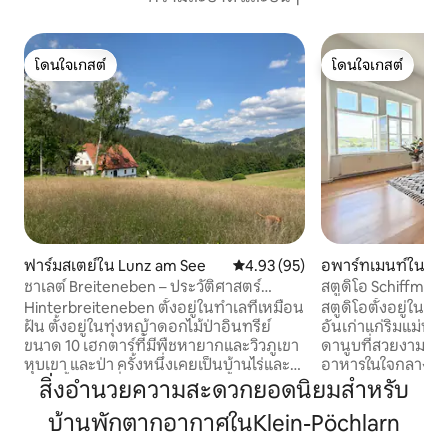
โดนใจเกสต์
โดนใจเกสต์
โดนใจเกสต์
โดนใจเกสต์
ฟาร์มสเตย์ใน Lunz am See
คะแนนเฉลี่ย 4.93 จาก 5, 95 รีวิว
4.93 (95)
อพาร์ทเมนท์ใน Yb
au
ชาเลต์ Breiteneben – ประวัติศาสตร์
สตูดิโอ Schiffmei
ธรรมชาติ ทะเลสาบ และสกี
Hinterbreiteneben ตั้งอยู่ในทำเลที่เหมือน
สตูดิโอตั้งอยู่ในบ
ฝัน ตั้งอยู่ในทุ่งหญ้าดอกไม้ป่าอินทรีย์
อันเก่าแก่ริมแม่น้ำ
ขนาด 10 เฮกตาร์ที่มีพืชหายากและวิวภูเขา
ดานูบที่สวยงาม ร้า
หุบเขา และป่า ครั้งหนึ่งเคยเป็นบ้านไร่และ
อาหารในใจกลางเมื
บางครั้งก็เป็นที่พักผ่อนของชนชั้นสูง
ประวัติศาสตร์อยู่ห่
สิ่งอำนวยความสะดวกยอดนิยมสำหรับ
ปัจจุบันมีเสน่ห์ทางประวัติศาสตร์ผสมผสาน
ห้องสตูดิโอตั้งอยู
บ้านพักตากอากาศในKlein-Pöchlarn
กับความสะดวกสบายที่ทันสมัย ตั้งแต่
สภาพแวดล้อมที่ปล
อินเทอร์เน็ตไฟเบอร์ไปจนถึงซาวน่าพาโนรา
จักรยานริมแม่น้ำดา