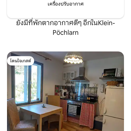
เครื่องปรับอากาศ
ยังมีที่พักตากอากาศดีๆ อีกในKlein-
Pöchlarn
โดนใจเกสต์
โดนใจเกสต์