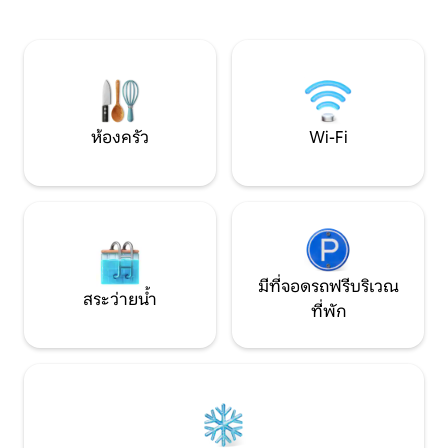
มา เสริมด้วยโบสถ์และสถานที่น่าอยู่ ในฤดู
โดยตรง ในขณะที่สถา
ร้อน ทะเลสาบลันซ์เรียกหา ในฤดูหนาว สกี
ริมแม่น้ำดานูบเชิ
รีสอร์ทรอคอย ในขณะที่เส้นทางปั่น
และทำให้รู้สึกเย็น
จักรยานเชิญชวนคุณตั้งแต่ฤดูใบไม้ผลิถึง
จักรยานและสิ่งอ
ฤดูใบไม้ร่วง
ชาร์จจักรยานไฟฟ้า
ห้องครัว
Wi-Fi
มีที่จอดรถฟรีบริเวณ
สระว่ายน้ำ
ที่พัก