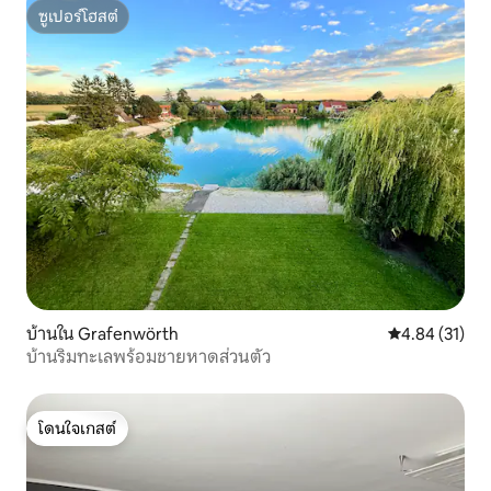
ซูเปอร์โฮสต์
ซูเปอร์โฮสต์
บ้านใน Grafenwörth
คะแนนเฉลี่ย 4.
4.84 (31)
บ้านริมทะเลพร้อมชายหาดส่วนตัว
โดนใจเกสต์
โดนใจเกสต์