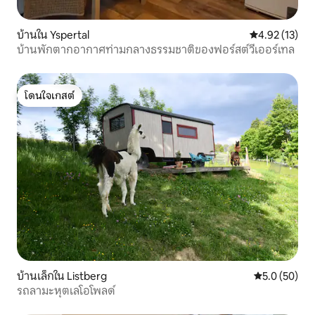
บ้านใน Yspertal
คะแนนเฉลี่ย 4.
4.92 (13)
บ้านพักตากอากาศท่ามกลางธรรมชาติของฟอร์สต์วีเออร์เทล
โดนใจเกสต์
โดนใจเกสต์
บ้านเล็กใน Listberg
คะแนนเฉลี่ย 5
5.0 (50)
รถลามะหุตเลโอโพลด์