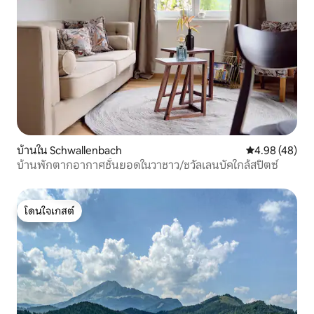
บ้านใน Schwallenbach
คะแนนเฉลี่ย 4.
4.98 (48)
บ้านพักตากอากาศชั้นยอดในวาชาว/ชวัลเลนบัคใกล้สปิตซ์
โดนใจเกสต์
โดนใจเกสต์