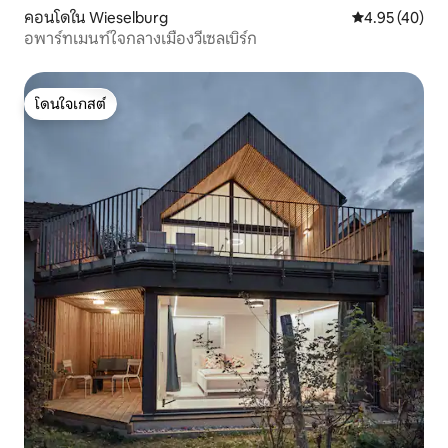
คอนโดใน Wieselburg
คะแนนเฉลี่ย 4.
4.95 (40)
อพาร์ทเมนท์ใจกลางเมืองวีเซลเบิร์ก
โดนใจเกสต์
โดนใจเกสต์