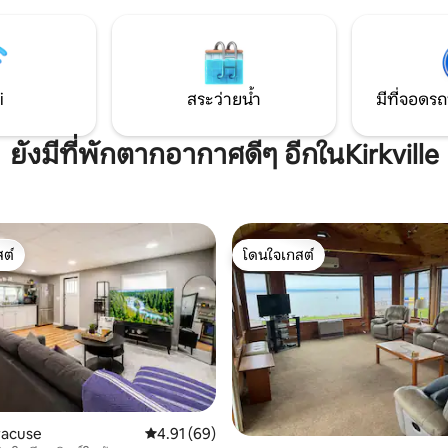
ป่าของรัฐนิวยอร์กที่อยู่ติดกับรา
รพักผ่อนและผ่อนคลายตลอดทั้ง
อีกด้านหนึ่ง หมู่บ้านประวัติศาส
นี้มีกิจกรรมมากมายสำหรับทั้ง 4
โนเวียอยู่ห่างออกไป 4 ไมล์
อะคอทเทจเป็นที่พักสุดเพ
์สำหรับการสำรวจนิวยอร์กตอน
i
สระว่ายน้ำ
มีที่จอดรถ
ยังมีที่พักตากอากาศดีๆ อีกในKirkville
ต์
โดนใจเกสต์
ต์
โดนใจเกสต์
32 รีวิว
racuse
คะแนนเฉลี่ย 4.91 จาก 5, 69 รีวิว
4.91 (69)