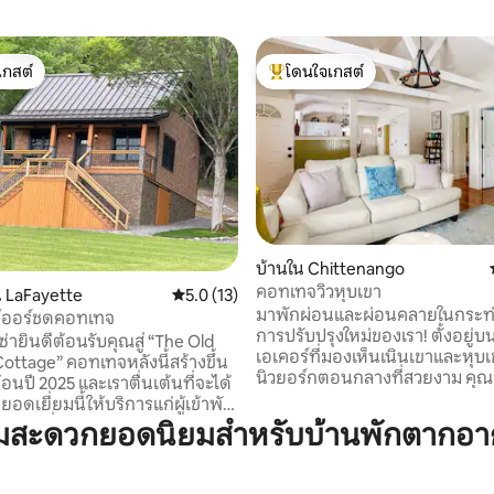
เกสต์
โดนใจเกสต์
์ที่สุด
โดนใจเกสต์ที่สุด
 47 รีวิว
บ้านใน Chittenango
คอทเทจวิวหุบเขา
 LaFayette
คะแนนเฉลี่ย 5.0 จาก 5, 13 รีวิว
5.0 (13)
มาพักผ่อนและผ่อนคลายในกระท่อ
์ออร์ชดคอทเทจ
การปรับปรุงใหม่ของเรา! ตั้งอยู่บนพ
่ายินดีต้อนรับคุณสู่ “The Old
เอเคอร์ที่มองเห็นเนินเขาและหุบ
ottage” คอทเทจหลังนี้สร้างขึ้น
นิวยอร์กตอนกลางที่สวยงาม คุณจะ
้อนปี 2025 และเราตื่นเต้นที่จะได้
เหมือนอยู่ห่างออกไปหลายล้านไม
ี่ยอดเยี่ยมนี้ให้บริการแก่ผู้เข้าพัก
ขนาด 1200 ตร.ฟุตที่สวยงามนี้ เดิ
วทิวทัศน์ที่งดงามและพระอาทิตย์
มสะดวกยอดนิยมสำหรับบ้านพักตากอาก
นำคุณไปยัง Chittenango Falls Par
ตื่นตาตื่นใจจากระเบียงด้านหน้า
น้ำตกอันงดงามและเส้นทางเดิ
ของเรา หรือลาน/ศาลาแบบลอดจ์
ที่พักนี้มีหุบเขาอยู่ด้านหนึ่งและ
คอทเทจเป็นสถานที่ที่สมบูรณ์แบบ