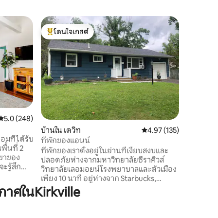
เคบินใน 
โดนใจเกสต์
โดนใจเก
พักผ่อนใ
โดนใจเกสต์ที่สุด
โดนใจเก
ภายใน Va
กระท่อมไม้
ทั้งหมดแ
ตารางนิ้ว
เป็นเกียรต
สร้างขึ้น
สัมผัสป่าจากมุมม
คุณจะใช้พื
คะแนนเฉลี่ย 5.0 จาก 5, 248 รีวิว
5.0 (248)
เส้นทางเ
บ้านใน เดวิท
คะแนนเฉลี่ย 4.97 จาก 5, 
4.97 (135)
มากมาย) พ
มที่ได้รับ
อยากจากกา
ที่พักของแอนน์
ื้นที่ 2
ที่พักของเราตั้งอยู่ในย่านที่เงียบสงบและ
เขาของ
ปลอดภัยห่างจากมหาวิทยาลัยซีราคิวส์
รู้สึก
วิทยาลัยเลอมอยน์โรงพยาบาลและตัวเมือง
ล์ในบ้าน
เพียง 10 นาที อยู่ห่างจาก Starbucks,
น 5 นาที
Panera's, Wegmans และร้านอาหารและ
าศในKirkville
k ที่มี
แหล่งช็อปปิ้งอื่นๆอีกมากมายเพียงไม่กี่นาที
นมากมาย
นอกจากนี้ยังอยู่ใกล้กับทางเดินเลียบคลอง
เส้นทางเดิน
อีรี (1/2 ไมล์) สำหรับการเดินวิ่งจ๊อกกิ้งหรือขี่