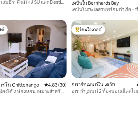
ุ่นในซีราคิวส์ ใกล้ SU และ Destiny
เคบินใน Bernhards Bay
Fi
เคบินริมทะเลสาบพร้อมท่าเรือ - ที
หาดและแหล่งปลา
ต์
โดนใจเกสต์
ต์
โดนใจเกสต์ที่สุด
อพาร์ทเมนท์ใน เดวิท
นท์ใน Chittenango
คะแนนเฉลี่ย 4.83 จาก 5, 30 รีวิว
4.83 (30)
อพาร์ทเมนท์ 2 ห้องนอนสไตล์โมเด
เมืองได้ 2 ห้องนอน เหมาะสำหรับ
19 รีวิว
อบอุ่นทั้งหลัง ใกล้สนามบิน LeM
ง พร้อมบาร์กาแฟ