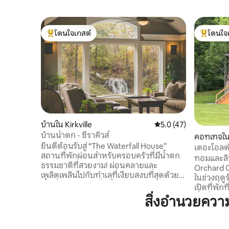
โดนใจเกสต์
โดนใจ
โดนใจเกสต์ที่สุด
โดนใจเกสต
บ้านใน Kirkville
คะแนนเฉลี่ย 5.0 จาก 5,
5.0 (47)
บ้านน้ำตก - ซีราคิวส์
คอทเทจใน
ยินดีต้อนรับสู่ “The Waterfall House”
เดอะโอลด
สถานที่พักผ่อนสำหรับครอบครัวที่มีน้ำตก
ทอมและลิซ
ธรรมชาติที่สวยงาม! ผ่อนคลายและ
Orchard C
เพลิดเพลินไปกับทำเลที่เงียบสงบที่สุดด้วย
ในช่วงฤดูร
พื้นที่ 8.5 เอเคอร์ที่มีน้ำตกและลำธารส่วนตัว
เปิดที่พักท
บ้านแบบเปิดโล่งหลังนี้เป็นสถานที่ที่สมบูรณ์
ดื่มด่ำวิ
สิ่งอำนวยควา
แบบสำหรับการรวมตัวกันของครอบครัว
ขึ้นที่น่า
หรือใช้เป็นที่พักในขณะที่ไปเยือนซีราคิวส์
ขนาดใหญ่
สวนสาธารณะแห่งนี้เป็นสถานที่ในฝันของ
ด้านหลัง!