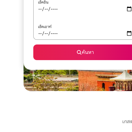
เช็คอิน
เช็คเอาท์
ค้นหา
เกสต