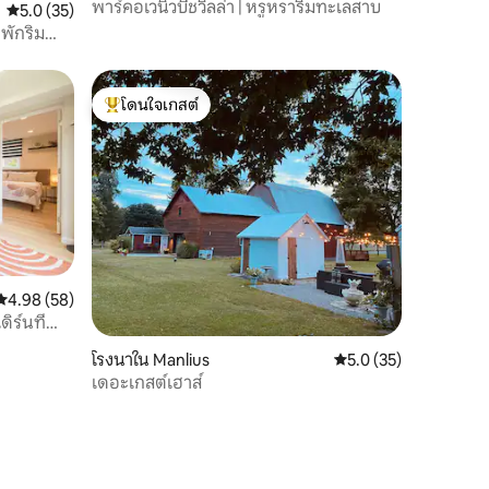
พาร์คอเวนิวบีชวิลล่า | หรูหราริมทะเลสาบ
คะแนนเฉลี่ย 5.0 จาก 5, 35 รีวิว
5.0 (35)
่พักริม
โดนใจเกสต์
โดนใจเกสต์ที่สุด
คะแนนเฉลี่ย 4.98 จาก 5, 58 รีวิว
4.98 (58)
ิร์นที่
oyne DT
โรงนาใน Manlius
คะแนนเฉลี่ย 5.0 จาก 5,
5.0 (35)
เดอะเกสต์เฮาส์