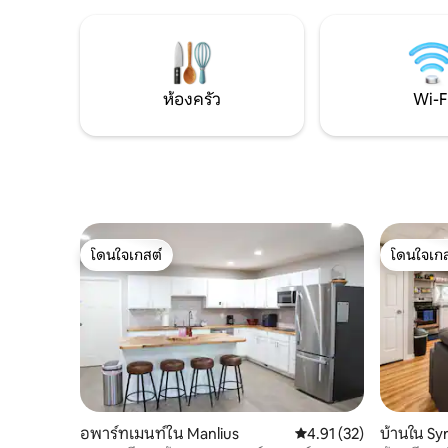
ช่างภาพ นี่เป็นสถานที่ที่ดีที่สุดสำหรับผู้ที่ชื่น
สำหรับกา
ชอบกิจกรรมกลางแจ้งอย่างแท้จริง ดูสัตว์
ปี บริเวณ
ป่าจากทุกหน้าต่างในบ้านหรือหาปลาเทราท์
ฤดู และเด
ในลำธาร!
อร์เฟ็กต
กลาง
ห้องครัว
Wi-F
โดนใจเกสต์
โดนใจเกส
โดนใจเกสต์
โดนใจเกส
อพาร์ทเมนท์ใน Manlius
คะแนนเฉลี่ย 4.91 จาก 5, 
4.91 (32)
บ้านใน Sy