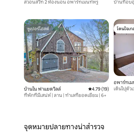
สวอนสวีท 2 ห้องนอน อพาร์ทเมนท์หรู
บ้านที่อบอ
USA มี Wi-
ซูเปอร์โฮสต์
โดนใจเกส
ซูเปอร์โฮสต์
โดนใจเกส
อพาร์ทเม
เดินไปตัว
บ้านใน ฟาแยตวิลล์
คะแนนเฉลี่ย 4.79 จาก 5, 
4.79 (19)
สัตว์เลี้ย
ที่พักที่มีเสน่ห์ | ลาน | ทำเลที่ยอดเยี่ยม | 6+
จุดหมายปลายทางน่าสำรวจ