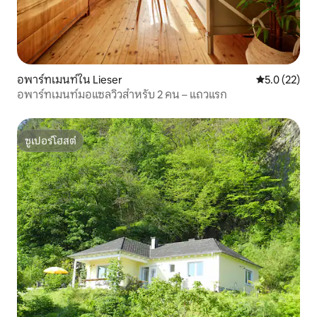
อพาร์ทเมนท์ใน Lieser
คะแนนเฉลี่ย 5
5.0 (22)
อพาร์ทเมนท์มอแซลวิวสำหรับ 2 คน – แถวแรก
ซูเปอร์โฮสต์
ซูเปอร์โฮสต์