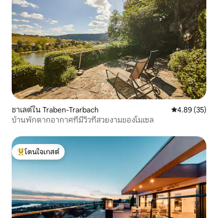
ชาเลต์ใน Traben-Trarbach
คะแนนเฉลี่ย 4.
4.89 (35)
บ้านพักตากอากาศที่มีวิวที่สวยงามของโมเซล
โดนใจเกสต์
โดนใจเกสต์ที่สุด