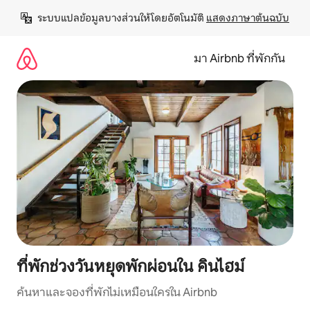
ข้าม
ระบบแปลข้อมูลบางส่วนให้โดยอัตโนมัติ 
แสดงภาษาต้นฉบับ
ไป
ยัง
เนื้อหา
มา Airbnb ที่พักกัน
ที่พักช่วงวันหยุดพักผ่อนใน คินไฮม์
ค้นหาและจองที่พักไม่เหมือนใครใน Airbnb