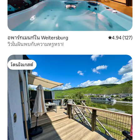
อพาร์ทเมนท์ใน Weitersburg
คะแนนเฉลี่ย 4.9
4.94 (127)
วิวในฝันพบกับความหรูหรา!
โดนใจเกสต์
โดนใจเกสต์