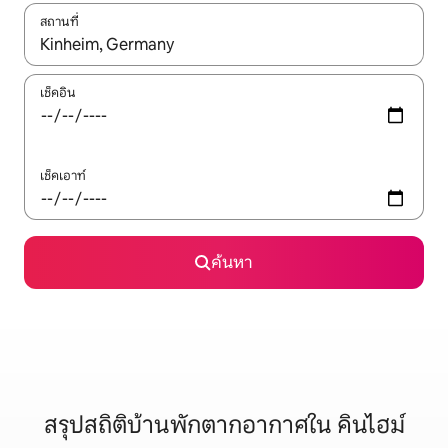
สถานที่
ใช้ลูกศรขึ้นลง หรือใช้การสัมผัสหรือปัด เพื่อสำรวจผลการค้นหา
เช็คอิน
เช็คเอาท์
ค้นหา
สรุปสถิติบ้านพักตากอากาศใน คินไฮม์