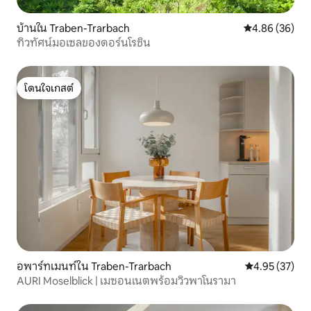
บ้านใน Traben-Trarbach
คะแนนเฉลี่ย 4.
4.86 (36)
ทิวทัศน์มอเซลของดอร์นโรชิน
โดนใจเกสต์
โดนใจเกสต์
อพาร์ทเมนท์ใน Traben-Trarbach
คะแนนเฉลี่ย 4.
4.95 (37)
AURI Moselblick | เมซอนเนตพร้อมวิวพาโนรามา