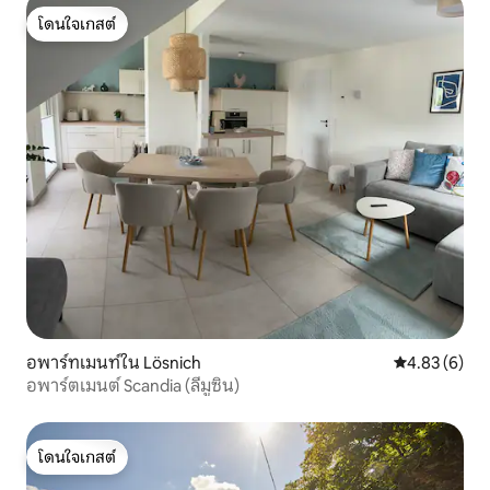
โดนใจเกสต์
โดนใจเกสต์
อพาร์ทเมนท์ใน Lösnich
คะแนนเฉลี่ย 4
4.83 (6)
อพาร์ตเมนต์ Scandia (ลีมูซิน)
โดนใจเกสต์
โดนใจเกสต์