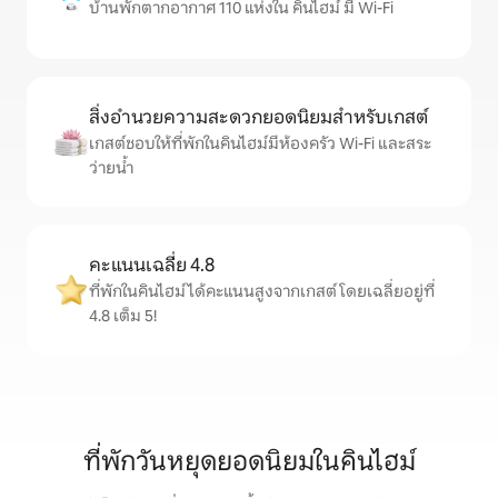
บ้านพักตากอากาศ 110 แห่งใน คินไฮม์ มี Wi-Fi
สิ่งอำนวยความสะดวกยอดนิยมสำหรับเกสต์
เกสต์ชอบให้ที่พักในคินไฮม์มีห้องครัว Wi-Fi และสระ
ว่ายน้ำ
คะแนนเฉลี่ย 4.8
ที่พักในคินไฮม์ได้คะแนนสูงจากเกสต์ โดยเฉลี่ยอยู่ที่
4.8 เต็ม 5!
ที่พักวันหยุดยอดนิยมในคินไฮม์