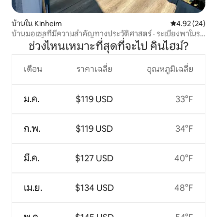
บ้านใน Kinheim
คะแนนเฉลี่ย 4.
4.92 (24)
บ้านมอเซลที่มีความสำคัญทางประวัติศาสตร์ · ระเบียงพาโนรา
มาริมแม่น้ำ
ช่วงไหนเหมาะที่สุดที่จะไป คินไฮม์?
เดือน
ราคาเฉลี่ย
อุณหภูมิเฉลี่ย
ม.ค.
$119 USD
33°F
ก.พ.
$119 USD
34°F
มี.ค.
$127 USD
40°F
เม.ย.
$134 USD
48°F