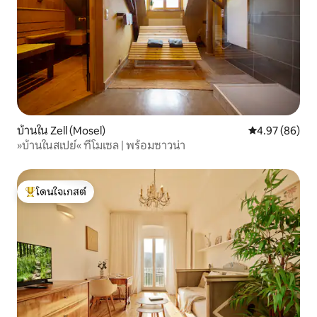
บ้านใน Zell (Mosel)
คะแนนเฉลี่ย 4.
4.97 (86)
»บ้านในสเปย์« ที่โมเซล | พร้อมซาวน่า
โดนใจเกสต์
โดนใจเกสต์ที่สุด