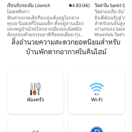
เรือนรับรองใน Lösnich
คะแนนเฉลี่ย 4.83 จาก 5, 46 รีวิว
4.83 (46)
วิลล่าใน Sankt Goa
โมเซลฟิงกา
วิลล่าออเรีย อัม ไรน์
ฟินค่าขนาดเล็กที่อบอุ่นตั้งอยู่ใจกลาง
ยินดีต้อนรับสู่ Vill
หุบเขาโมเซลที่โรแมนติก ตั้งอยู่ชานเมือง
สำหรับชนชั้นสูงอัน
ของหมู่บ้านไวน์ใจกลางเมืองของโลสนิช
เก่าแก่ของ Sankt G
ล้อมรอบด้วยธรรมชาติที่ยอดเยี่ยม ทุ่ง
Rheinfels วิลล่าสื
หญ้า และไร่องุ่น คุณจะพบความสงบและ
สงบ และผสมผสานมร
สิ่งอำนวยความสะดวกยอดนิยมสำหรับ
เงียบสงบที่นี่ ไม่ว่าจะเป็นการเดินป่าที่ยอด
กับการตกแต่งภายใน
บ้านพักตากอากาศในคินไฮม์
เยี่ยม การขี่จักรยานที่ผ่อนคลาย การเดิน
ตัวที่มองเห็นวิวแม่
ทางทางเรือ การเดินเล่น หรือการช็อปปิ้งใน
สาระสำคัญของที่พั
"ไข่มุกแห่งมอสเซลตอนกลาง" ที่มีชื่อเสียง
สำหรับคู่รักและนัก
ระดับโลกของเบิร์นคาสเทล-คูส หรือเมืองที่
ต้องการสูงที่กำลัง
เก่าแก่ที่สุดในเยอรมนี ไทรเออร์ การเยี่ยม
การศึกษาและเป็นส
ชมพิพิธภัณฑ์ ฯลฯ - ที่นี่คุณมีจุดเริ่มต้นใน
กลางซึ่งเป็นมรดก
อุดมคติ!
ห้องครัว
Wi-Fi