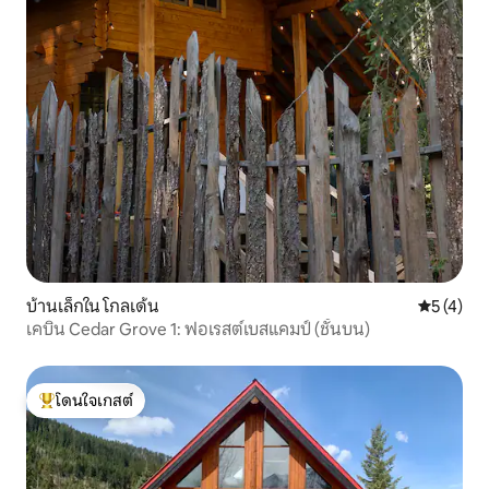
บ้านเล็กใน โกลเด้น
คะแนนเฉลี่
5 (4)
เคบิน Cedar Grove 1: ฟอเรสต์เบสแคมป์ (ชั้นบน)
โดนใจเกสต์
โดนใจเกสต์ที่สุด