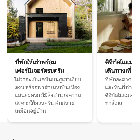
ที่พักให้เช่าพร้อม
ดิจิทัลโนแมด
เฟอร์นิเจอร์ครบครัน
เดินทางเพื่อ
ไม่ว่าจะเป็นเคบินบนภูเขาเงียบ
ที่พักสะดวกสบา
สงบ หรืออพาร์ทเมนท์ในเมือง
และพื้นที่ทำงา
แสนสะดวก ก็มีสิ่งอำนวยความ
ดิจิทัลโนแมดแ
สะดวกให้ครบครัน พักสบาย
ทางไกล
เหมือนอยู่บ้าน