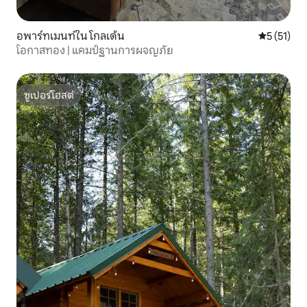
อพาร์ทเมนท์ใน โกลเด้น
คะแนนเฉลี่ย
5 (51)
โอกาสทอง | แคมป์ฐานการผจญภัย
ซูเปอร์โฮสต์
ซูเปอร์โฮสต์