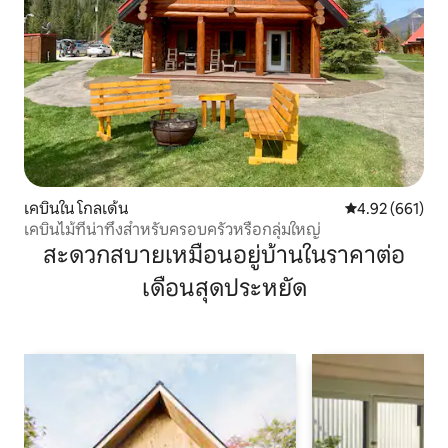
เคบินใน โกลเด้น
คะแนนเฉลี่ย 4.9
4.92 (661)
เคบินไม้ที่น่าทึ่งสำหรับครอบครัวหรือกลุ่มใหญ่
สะดวกสบายเหมือนอยู่บ้านในราคาต่อ
เดือนสุดประหยัด