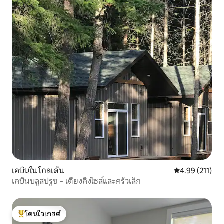
เคบินใน โกลเด้น
คะแนนเฉลี่ย 4.9
4.99 (211)
เคบินบลูสปรูซ ~ เตียงคิงไซส์และครัวเล็ก
โดนใจเกสต์
โดนใจเกสต์ที่สุด