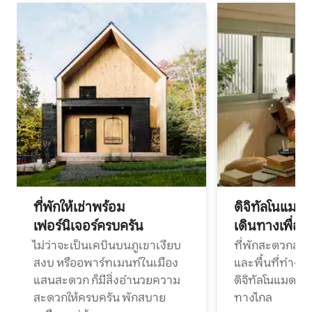
ที่พักให้เช่าพร้อม
ดิจิทัลโนแมด
เฟอร์นิเจอร์ครบครัน
เดินทางเพื่อ
ไม่ว่าจะเป็นเคบินบนภูเขาเงียบ
ที่พักสะดวกสบา
สงบ หรืออพาร์ทเมนท์ในเมือง
และพื้นที่ทำงา
แสนสะดวก ก็มีสิ่งอำนวยความ
ดิจิทัลโนแมดแ
สะดวกให้ครบครัน พักสบาย
ทางไกล