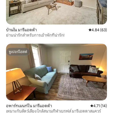
บ้านใน มารีแอตต้า
คะแนนเฉลี่ย 4.
4.84 (63)
ย่านน่ารักสำหรับการเข้าพักที่น่ารัก!
ซูเปอร์โฮสต์
ซูเปอร์โฮสต์
อพาร์ทเมนท์ใน มารีแอตต้า
คะแนนเฉลี่ย 4.
4.71 (14)
เหมาะกับสัตว์เลี้ยง ใกล้สนามกีฬาเบรฟส์ มารีเอตตาสแควร์