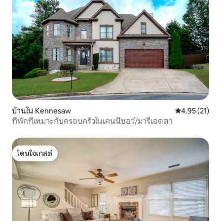
บ้านใน Kennesaw
คะแนนเฉลี่ย 4.
4.95 (21)
ที่พักที่เหมาะกับครอบครัวในเคนนีซอว์/มารีเอตตา
โดนใจเกสต์
โดนใจเกสต์