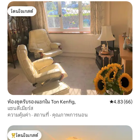
โดนใจเกสต์
โดนใจเกสต์
ห้องชุดรับรองแขกใน Ton Kenfig,
คะแนนเฉลี่ย 4.
4.83 (66)
แซนดี้เมียร์ส
ความคุ้มค่า
·
สถานที่
·
คุณภาพการนอน
โดนใจเกสต์
โดนใจเกสต์ที่สุด