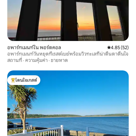
อพาร์ทเมนท์ใน พอร์ตคอล
คะแนนเฉลี่ย 4.
4.85 (52)
อพาร์ทเมนท์วันหยุดที่เรสต์เบย์พร้อมวิวทะเลที่น่าตื่นตาตื่นใจ
สถานที่
·
ความคุ้มค่า
·
ชายหาด
โดนใจเกสต์
โดนใจเกสต์ที่สุด