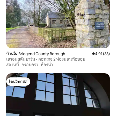
บ้านใน Bridgend County Borough
คะแนนเฉลี่ย 4.
4.91 (33)
เฮรอนสตันบาร์น - คอทเทจ 2 ห้องนอนที่อบอุ่น
สถานที่
·
ครอบครัว
·
ห้องน้ำ
โดนใจเกสต์
โดนใจเกสต์