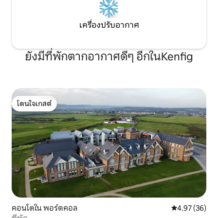
เครื่องปรับอากาศ
ยังมีที่พักตากอากาศดีๆ อีกในKenfig
โดนใจเกสต์
โดนใจเกสต์
คอนโดใน พอร์ตคอล
คะแนนเฉลี่ย 4.
4.97 (36)