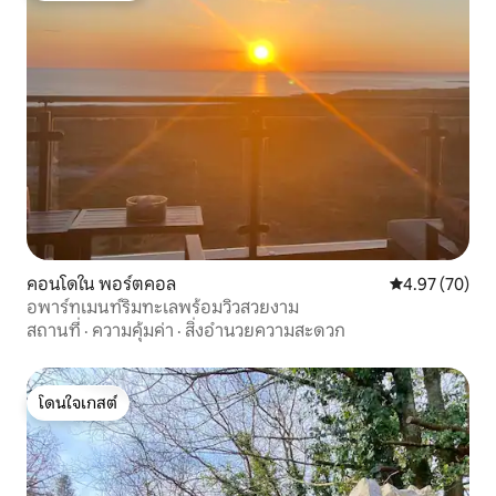
คอนโดใน พอร์ตคอล
คะแนนเฉลี่ย 4.
4.97 (70)
อพาร์ทเมนท์ริมทะเลพร้อมวิวสวยงาม
สถานที่
·
ความคุ้มค่า
·
สิ่งอำนวยความสะดวก
โดนใจเกสต์
โดนใจเกสต์