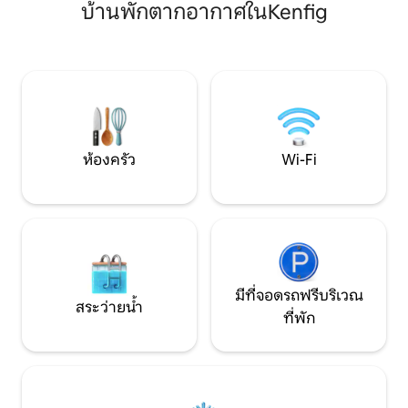
บ้านพักตากอากาศในKenfig
น้ำร้อนส่วนตัวและกองไฟ/เตาย่าง 20
สวยงามและชายหาดอ
ปอนด์ -ฟืนเพิ่มเติม £10/กระสอบ บริการ
ไมล์ เหมาะสำหรับการพักผ่อนริมชายฝั่งที่
เช่าจักรยานในที่พัก £20 - ใช้ Pizza Hut ได้
ผ่อนคลายหรือการเ
ฟรี -ประสบการณ์ซาวน่าและสระแช่น้ำเย็น
ระยะไกล
£15 โปรดทราบ **พักได้สูงสุดผู้ใหญ่ 5 คน/
ผู้ใหญ่ 4 คนและเด็กอายุต่ำกว่า 16 ปี 2
คน** ไม่ใช่ผู้ใหญ่ 6 คน ขออภัย
ห้องครัว
Wi-Fi
มีที่จอดรถฟรีบริเวณ
สระว่ายน้ำ
ที่พัก