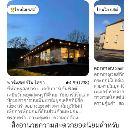
โดนใจเกสต์
โดนใจเกสต์
โดนใจเกสต์ที่สุด
โดนใจเกสต์
คอทเทจใน Saint Br
คอทเทจเวลส์ที่อบอุ
ดาวน์/พื้นที่ทำงาน
กระท่อมโบสถ์เวลส์ท
ฟาร์มสเตย์ใน ริสกา
คะแนนเฉลี่ย 4.99 จาก 5, 238 รีวิว
4.99 (238)
สวยงามในยุค 1850 
ที่พักหรูอัลปากา - เคบินการ์เด้นฟิลด์
เมเจอร์ ห่างจากหา
เคบินวันหยุดสุดหรูที่ตีนเขาทัมบาร์ล์ว์มและ
ทางเวลส์โคสต์เพียง 1 ไมล์ นอนไ
ป้อมปราการบนเนินเขาในยุคเหล็กที่มีชื่อ
ห้องนอนขนาดคิงไซ
ความคุ้มค่า
·
สถานที
เสียง สร้างอย่างแยกต่างหากในภูมิทัศน์
Wi-Fi ความเร็วสูง 
เพื่อการพักผ่อนที่เป็นส่วนตัวและผ่อน
ลิกซ์ และห้องครัวที่
คลาย เคบินหันหน้าไปทางทิศใต้มองไปยังภู
ครอบครัว
·
ความคุ้มค่า
·
ความถูกต้อง
จอดรถส่วนตัวและสว
เขาแมเชน มีอัลปาก้าที่เป็นมิตรของเราอยู่
สิ่งอำนวยความสะดวกยอดนิยมสำหรับ
เตาบาร์บีคิวแบบบิลท์อิน เดินเพียง 
เป็นเพื่อนนอกเคบิน - ชุดต้อนรับฟรี -อ่าง
ผับฟ็อกซ์ยอดนิยม ม