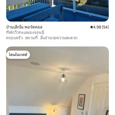
บ้านเล็กใน พอร์ตคอล
คะแนนเฉลี่ย 4.
4.98 (54)
ที่พักวิวทะเลของรอนนี่
ครอบครัว
·
สถานที่
·
สิ่งอำนวยความสะดวก
โดนใจเกสต์
โดนใจเกสต์