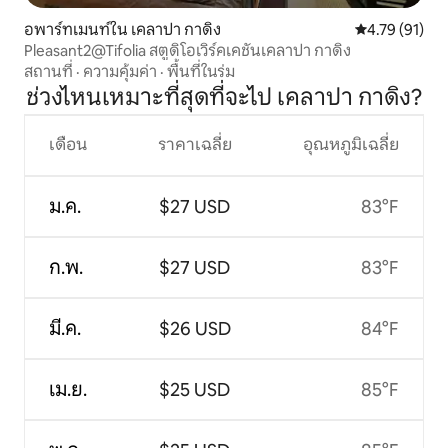
อพาร์ทเมนท์ใน เคลาปา กาดิง
คะแนนเฉลี่ย 4.
4.79 (91)
Pleasant2@Tifolia สตูดิโอเวิร์คเคชันเคลาปา กาดิง
สถานที่
·
ความคุ้มค่า
·
พื้นที่ในร่ม
ช่วงไหนเหมาะที่สุดที่จะไป เคลาปา กาดิง?
เดือน
ราคาเฉลี่ย
อุณหภูมิเฉลี่ย
ม.ค.
$27 USD
83°F
ก.พ.
$27 USD
83°F
มี.ค.
$26 USD
84°F
เม.ย.
$25 USD
85°F