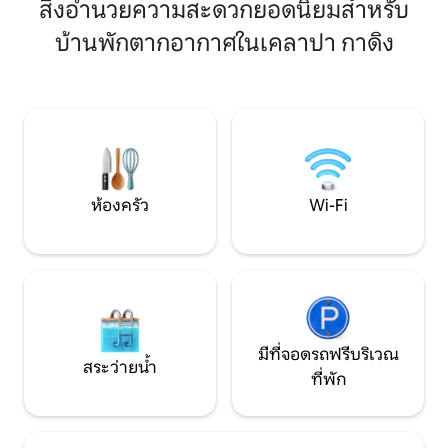
อพาร์ทเมนท์: • ระบบรักษาความปลอดภัย
ปลอดภัย เหมาะสำหรับการสำรวจเมืองหรือ
สิ่งอำนวยความสะดวกยอดนิยมสำหรับ
24 ชั่วโมง • สระว่ายน้ำ • ห้องออกกำลังกาย
พักผ่อนอย่างสงบ เพลิดเพลินกับการเข้าพัก
บ้านพักตากอากาศในเคลาปา กาดิง
• พื้นที่บาร์บีคิว • สนามเด็กเล่น • ร้านกาแฟ
ที่ไม่ยุ่งยากและสัมผัสกรุงจาการ์ตาเหมือน
และร้านอาหาร ทำเลเชิงกลยุทธ์: • ใกล้
อยู่บ้าน 🏢 สิ่งอำนวยความสะดวก: ✅️ สิ่ง
Kelapa Gading Mall
อำนวยความสะดวกครบครัน 📺 HDTV
(MOI) และ Artha Gading • เข
ขนาด 50" พร้อมเน็ตฟลิกซ์ 🌐 Wi-Fi ไฟเบอร์
Shanghai และ Gadin
ออปติก 100 Mbps 🍳 ห้องครัวสำหรับทำ
ง่าย
อาหารง่าย ๆ 🏋️ ห้องออกกำลังกาย 🛡️
รักษาความปลอดภัยตลอด 24 ชั่วโมงทุกวัน
🚗 ที่จอดรถ 🧺 บริการซักรีด 🛍️ มินิมาร์ท 🏊
สระว่ายน้ำ 🏀 สนามบาสเกตบอล
ห้องครัว
Wi-Fi
มีที่จอดรถฟรีบริเวณ
สระว่ายน้ำ
ที่พัก