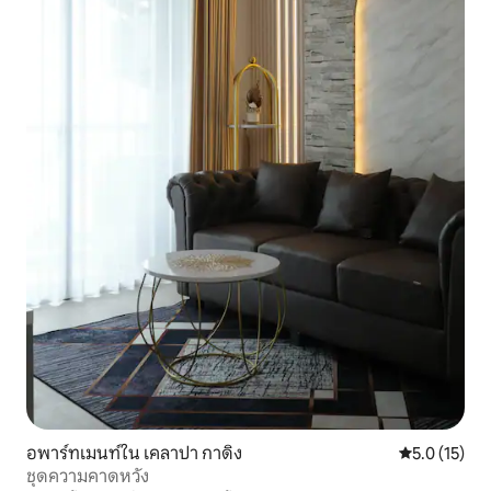
อพาร์ทเมนท์ใน เคลาปา กาดิง
คะแนนเฉลี่ย 5
5.0 (15)
ชุดความคาดหวัง