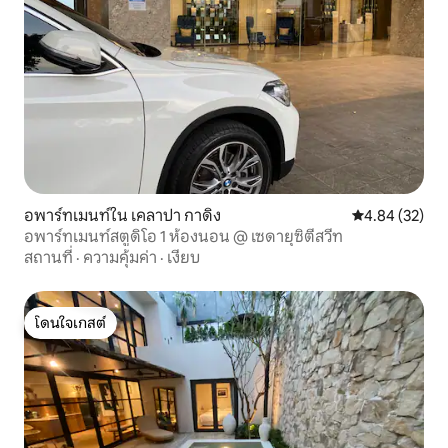
อพาร์ทเมนท์ใน เคลาปา กาดิง
คะแนนเฉลี่ย 4.
4.84 (32)
อพาร์ทเมนท์สตูดิโอ 1 ห้องนอน @ เซดายุซิตี้สวีท
สถานที่
·
ความคุ้มค่า
·
เงียบ
โดนใจเกสต์
โดนใจเกสต์