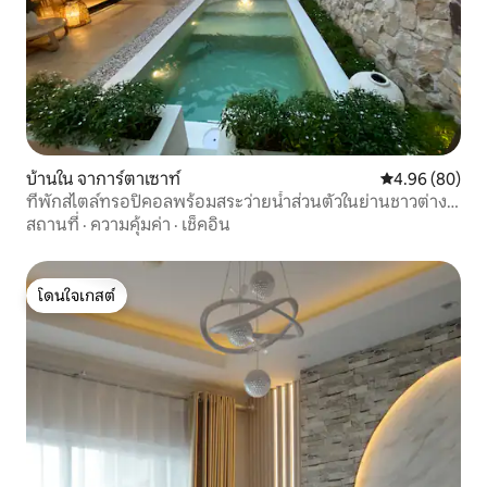
บ้านใน จาการ์ตาเซาท์
คะแนนเฉลี่ย 4.9
4.96 (80)
ที่พักสไตล์ทรอปิคอลพร้อมสระว่ายน้ำส่วนตัวในย่านชาวต่าง
ชาติ
สถานที่
·
ความคุ้มค่า
·
เช็คอิน
โดนใจเกสต์
โดนใจเกสต์