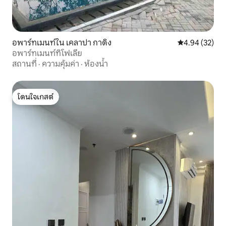
อพาร์ทเมนท์ใน เคลาปา กาดิง
คะแนนเฉลี่ย 4.
4.94 (32)
อพาร์ทเมนท์ทิโฟเลีย
สถานที่
·
ความคุ้มค่า
·
ห้องน้ำ
โดนใจเกสต์
โดนใจเกสต์