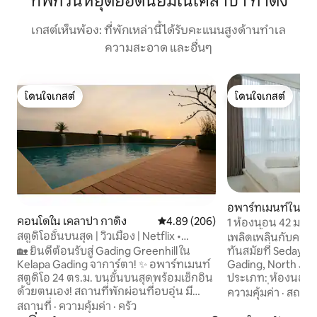
ที่พักวันหยุดยอดนิยมในเคลาปา กาดิง
เกสต์เห็นพ้อง: ที่พักเหล่านี้ได้รับคะแนนสูงด้านทำเล
ความสะอาด และอื่นๆ
โดนใจเกสต์
โดนใจเกสต์
โดนใจเกสต์
โดนใจเกสต์
อพาร์ทเมนท์ใน เคล
คอนโดใน เคลาปา กาดิง
คะแนนเฉลี่ย 4.89 จาก 5, 206 รีวิว
4.89 (206)
1 ห้องนอน 42 ม. 
สบาย ชั้น 2 @เซดายุ
สตูดิโอชั้นบนสุด | วิวเมือง | Netflix •
เพลิดเพลินกับควา
100Mbps
ทันสมัยที่ Sedayu C
🏡 ยินดีต้อนรับสู่ Gading Greenhill ใน
Gading, North Jakarta รายละเอีย
Kelapa Gading จาการ์ตา! ✨ อพาร์ทเมนท์
ประเภท: ห้องนอน 1 • ขนาด: 42 ตาร
สตูดิโอ 24 ตร.ม. บนชั้นบนสุดพร้อมเช็กอิน
เมตร • เงื่อนไข: เฟอร์นิเจอร์ครบครัน • ชั้น:
ด้วยตนเอง! สถานที่พักผ่อนที่อบอุ่น มี
ความคุ้มค่า
·
สถานที
2 • วิว: สระว่ายน้ำ สิ่งอำนวยความสะดวกใน
ความเป็นส่วนตัวและระบบรักษาความ
สถานที่
·
ความคุ้มค่า
·
ครัว