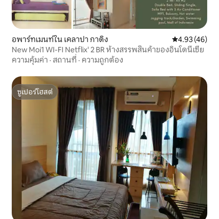
อพาร์ทเมนท์ใน เคลาปา กาดิง
คะแนนเฉลี่ย 4.
4.93 (46)
New Moi1 WI-FI Netflix' 2 BR ห้างสรรพสินค้าของอินโดนีเซีย
ความคุ้มค่า
·
สถานที่
·
ความถูกต้อง
ซูเปอร์โฮสต์
ซูเปอร์โฮสต์