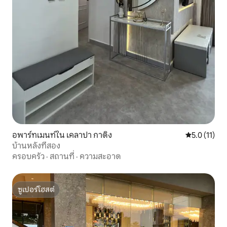
อพาร์ทเมนท์ใน เคลาปา กาดิง
คะแนนเฉลี่ย 5
5.0 (11)
บ้านหลังที่สอง
ครอบครัว
·
สถานที่
·
ความสะอาด
ซูเปอร์โฮสต์
ซูเปอร์โฮสต์