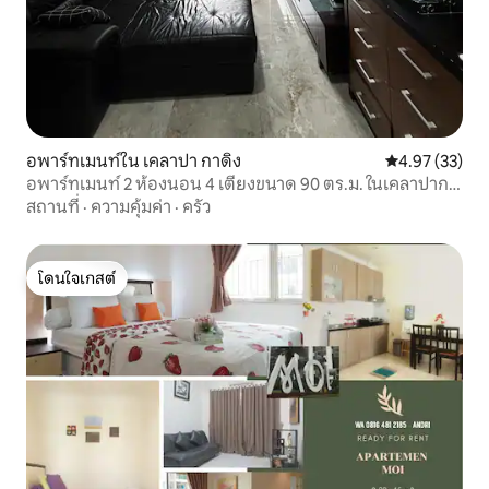
อพาร์ทเมนท์ใน เคลาปา กาดิง
คะแนนเฉลี่ย 4.
4.97 (33)
อพาร์ทเมนท์ 2 ห้องนอน 4 เตียงขนาด 90 ตร.ม. ในเคลาปากา
ดิง
สถานที่
·
ความคุ้มค่า
·
ครัว
โดนใจเกสต์
โดนใจเกสต์