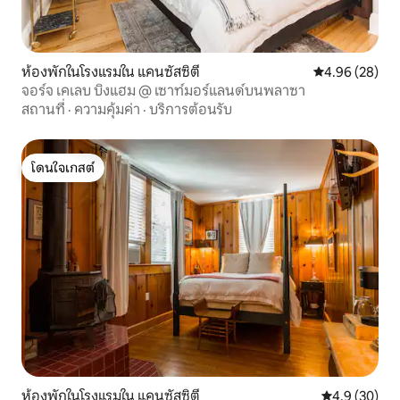
ห้องพักในโรงแรมใน แคนซัสซิตี
คะแนนเฉลี่ย 4.
4.96 (28)
จอร์จ เคเลบ บิงแฮม @ เซาท์มอร์แลนด์บนพลาซา
สถานที่
·
ความคุ้มค่า
·
บริการต้อนรับ
โดนใจเกสต์
โดนใจเกสต์
ห้องพักในโรงแรมใน แคนซัสซิตี
คะแนนเฉลี่ย 4
4.9 (30)