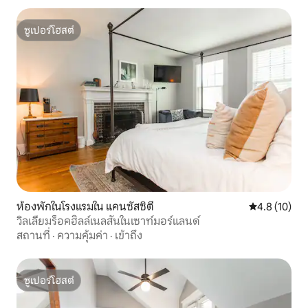
ซูเปอร์โฮสต์
ซูเปอร์โฮสต์
ห้องพักในโรงแรมใน แคนซัสซิตี
คะแนนเฉลี่ย 4
4.8 (10)
วิลเลียมร็อคฮิลล์เนลสันในเซาท์มอร์แลนด์
สถานที่
·
ความคุ้มค่า
·
เข้าถึง
ซูเปอร์โฮสต์
ซูเปอร์โฮสต์