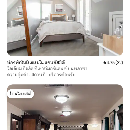
ห้องพักในโรงแรมใน แคนซัสซิตี
คะแนนเฉลี่ย 4.
4.75 (32)
วิลเลียม กิลลิส ที่เซาท์มอร์แลนด์ บนพลาซา
ความคุ้มค่า
·
สถานที่
·
บริการต้อนรับ
โดนใจเกสต์
โดนใจเกสต์