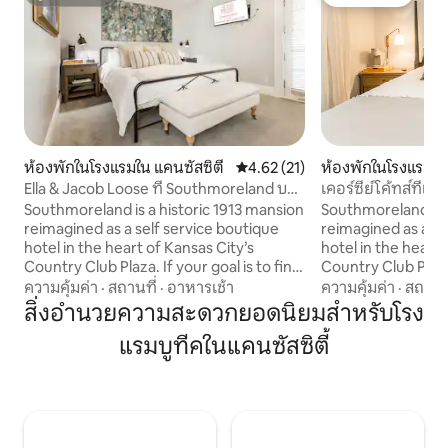
ซูเปอร์โฮสต์
โดนใจเกสต์
ห้องพักในโรงแรมใน แคนซัสซิตี
คะแนนเฉลี่ย 4.62 จาก 5, 21 รีวิว
4.62 (21)
ห้องพักในโรงแรมใน
Ella & Jacob Loose ที่ Southmoreland บน
เคอร์ซีย์โค้ทส์ที่
พลาซ่า
Southmoreland is a historic 1913 mansion
Southmoreland is a
reimagined as a self service boutique
reimagined as a se
hotel in the heart of Kansas City’s
hotel in the heart 
Country Club Plaza. If your goal is to find
Country Club Plaza.
a unique alternative to the classic
a unique alternativ
ความคุ้มค่า
·
สถานที่
·
อาหารเช้า
ความคุ้มค่า
·
สถานที
downtown hotel, then look no further!
downtown hotel, t
สิ่งอำนวยความสะดวกยอดนิยมสำหรับโรง
Guests enjoy the charm of a classic inn
Guests enjoy the c
แรมบูทีคในแคนซัสซิตี้
with the ease of private, self check-in
with the ease of pr
rooms. Relax in the main floor living
rooms. Relax in the
room with a gas fireplace, gather around
room with a gas fi
the long dining table, or unwind in the
the long dining tab
sunroom and veranda overlooking the
sunroom and vera
garden.
garden.