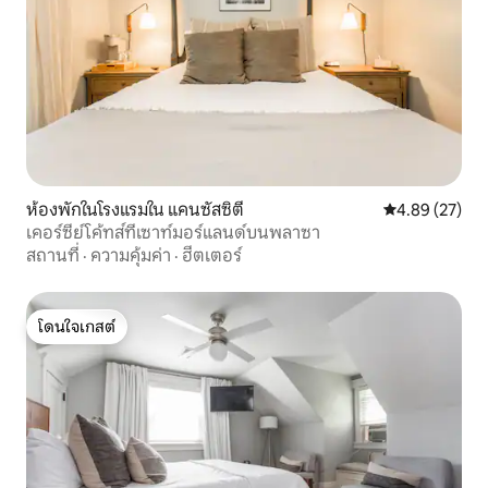
ห้องพักในโรงแรมใน แคนซัสซิตี
คะแนนเฉลี่ย 4.
4.89 (27)
เคอร์ซีย์โค้ทส์ที่เซาท์มอร์แลนด์บนพลาซา
สถานที่
·
ความคุ้มค่า
·
ฮีตเตอร์
โดนใจเกสต์
โดนใจเกสต์