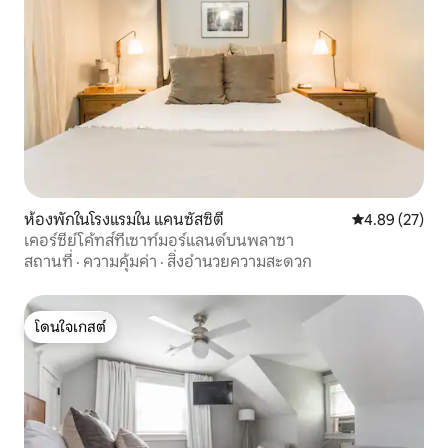
ห้องพักในโรงแรมใน แคนซัสซิตี
คะแนนเฉลี่ย 4.
4.89 (27)
เคอร์ซีย์โค้ทส์ที่เซาท์มอร์แลนด์บนพลาซา
สถานที่
·
ความคุ้มค่า
·
สิ่งอำนวยความสะดวก
โดนใจเกสต์
โดนใจเกสต์