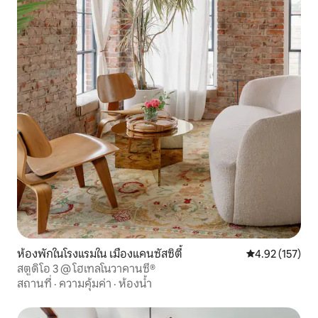
ห้องพักในโรงแรมใน เมืองแคนซัสซิตี้
คะแนนเฉลี่ย 4.9
4.92 (157)
สตูดิโอ 3 @ โฮเทลโนวาคานซี®
สถานที่
·
ความคุ้มค่า
·
ห้องน้ำ