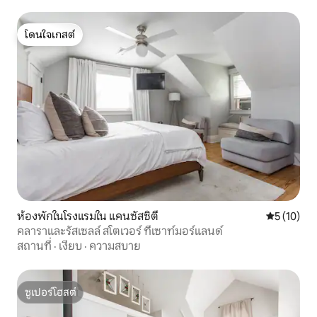
โดนใจเกสต์
โดนใจเกสต์
ห้องพักในโรงแรมใน แคนซัสซิตี
คะแนนเฉลี่ย
5 (10)
คลาราและรัสเซลล์ สโตเวอร์ ที่เซาท์มอร์แลนด์
สถานที่
·
เงียบ
·
ความสบาย
ซูเปอร์โฮสต์
ซูเปอร์โฮสต์