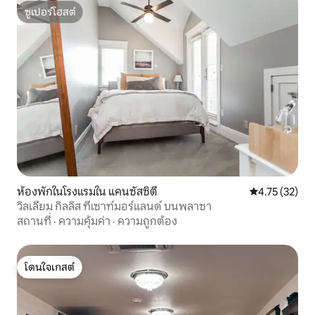
ซูเปอร์โฮสต์
ซูเปอร์โฮสต์
ห้องพักในโรงแรมใน แคนซัสซิตี
คะแนนเฉลี่ย 4.
4.75 (32)
วิลเลียม กิลลิส ที่เซาท์มอร์แลนด์ บนพลาซา
สถานที่
·
ความคุ้มค่า
·
ความถูกต้อง
โดนใจเกสต์
โดนใจเกสต์