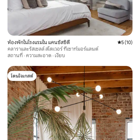
ห้องพักในโรงแรมใน แคนซัสซิตี
คะแนนเฉลี่ย
5 (10)
คลาราและรัสเซลล์ สโตเวอร์ ที่เซาท์มอร์แลนด์
สถานที่
·
ความสะอาด
·
เงียบ
โดนใจเกสต์
โดนใจเกสต์