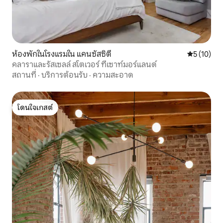
ห้องพักในโรงแรมใน แคนซัสซิตี
คะแนนเฉลี่ย
5 (10)
คลาราและรัสเซลล์ สโตเวอร์ ที่เซาท์มอร์แลนด์
สถานที่
·
บริการต้อนรับ
·
ความสะอาด
โดนใจเกสต์
โดนใจเกสต์