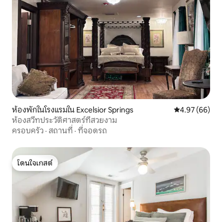
ห้องพักในโรงแรมใน Excelsior Springs
คะแนนเฉลี่ย 4.
4.97 (66)
ห้องสวีทประวัติศาสตร์ที่สวยงาม
ครอบครัว
·
สถานที่
·
ที่จอดรถ
โดนใจเกสต์
โดนใจเกสต์