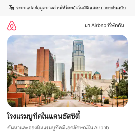
ข้าม
ระบบแปลข้อมูลบางส่วนให้โดยอัตโนมัติ 
แสดงภาษาต้นฉบับ
ไป
ยัง
เนื้อหา
มา Airbnb ที่พักกัน
โรงแรมบูทีคในแคนซัสซิตี้
ค้นหาและจองโรงแรมบูทีคมีเอกลักษณ์ใน Airbnb