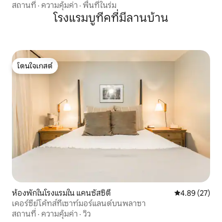
สถานที่
·
ความคุ้มค่า
·
พื้นที่ในร่ม
โรงแรมบูทีคที่มีลานบ้าน
โดนใจเกสต์
โดนใจเกสต์
ห้องพักในโรงแรมใน แคนซัสซิตี
คะแนนเฉลี่ย 4.
4.89 (27)
เคอร์ซีย์โค้ทส์ที่เซาท์มอร์แลนด์บนพลาซา
สถานที่
·
ความคุ้มค่า
·
วิว