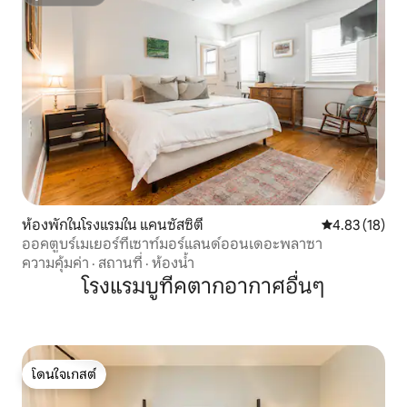
ซูเปอร์โฮสต์
ห้องพักในโรงแรมใน แคนซัสซิตี
คะแนนเฉลี่ย 4.
4.83 (18)
ออคตูบร์เมเยอร์ที่เซาท์มอร์แลนด์ออนเดอะพลาซา
ความคุ้มค่า
·
สถานที่
·
ห้องน้ำ
โรงแรมบูทีคตากอากาศอื่นๆ
โดนใจเกสต์
โดนใจเกสต์