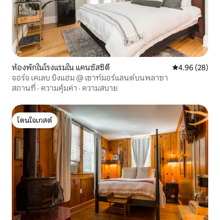
ห้องพักในโรงแรมใน แคนซัสซิตี
คะแนนเฉลี่ย 4.
4.96 (28)
จอร์จ เคเลบ บิงแฮม @ เซาท์มอร์แลนด์บนพลาซา
สถานที่
·
ความคุ้มค่า
·
ความสบาย
โดนใจเกสต์
โดนใจเกสต์