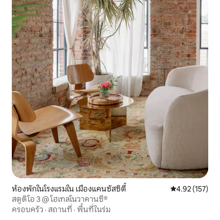
ห้องพักในโรงแรมใน เมืองแคนซัสซิตี้
คะแนนเฉลี่ย 4.9
4.92 (157)
สตูดิโอ 3 @ โฮเทลโนวาคานซี®
ครอบครัว
·
สถานที่
·
พื้นที่ในร่ม