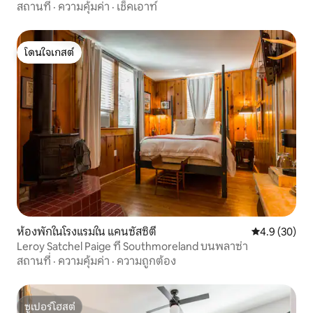
สถานที่
·
ความคุ้มค่า
·
เช็คเอาท์
โดนใจเกสต์
โดนใจเกสต์
ห้องพักในโรงแรมใน แคนซัสซิตี
คะแนนเฉลี่ย 4
4.9 (30)
Leroy Satchel Paige ที่ Southmoreland บนพลาซ่า
สถานที่
·
ความคุ้มค่า
·
ความถูกต้อง
ซูเปอร์โฮสต์