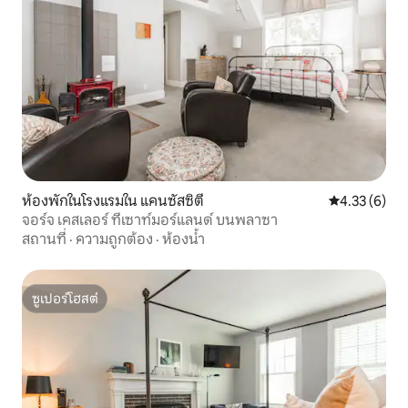
ห้องพักในโรงแรมใน แคนซัสซิตี
คะแนนเฉลี่ย 4
4.33 (6)
จอร์จ เคสเลอร์ ที่เซาท์มอร์แลนด์ บนพลาซา
สถานที่
·
ความถูกต้อง
·
ห้องน้ำ
ซูเปอร์โฮสต์
ซูเปอร์โฮสต์