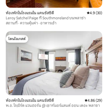
ห้องพักในโรงแรมใน แคนซัสซิตี
คะแนนเฉลี่ย 4
4.9 (30)
Leroy Satchel Paige ที่ Southmoreland บนพลาซ่า
สถานที่
·
ความคุ้มค่า
·
อาหารเช้า
โดนใจเกสต์
โดนใจเกสต์
ห้องพักในโรงแรมใน แคนซัสซิตี
คะแนนเฉลี่ย 4.
4.86 (29)
พ.อ. โรเบิร์ต แวนฮอร์น @ เซาท์มอร์แลนด์ ออน เดอะ พลาซา