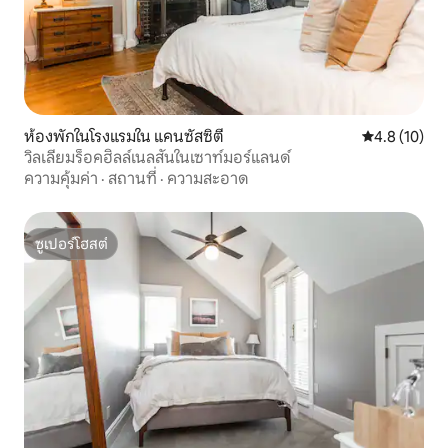
ห้องพักในโรงแรมใน แคนซัสซิตี
คะแนนเฉลี่ย 4
4.8 (10)
วิลเลียมร็อคฮิลล์เนลสันในเซาท์มอร์แลนด์
ความคุ้มค่า
·
สถานที่
·
ความสะอาด
ซูเปอร์โฮสต์
ซูเปอร์โฮสต์