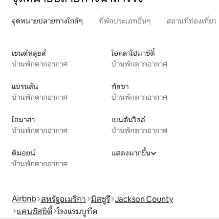
จุดหมายปลายทางใกล้ๆ
ที่พักประเภทอื่นๆ
สถานที่ท่องเที่
เซนต์หลุยส์
โอคลาโฮมาซิตี้
บ้านพักตากอากาศ
บ้านพักตากอากาศ
แบรนสัน
ทัลซา
บ้านพักตากอากาศ
บ้านพักตากอากาศ
โอมาฮา
เบนตันวิลล์
บ้านพักตากอากาศ
บ้านพักตากอากาศ
ดิมอยน์
แสดงมากขึ้น
บ้านพักตากอากาศ
Airbnb
สหรัฐอเมริกา
มิสซูรี
Jackson County
แคนซัสซิตี้
โรงแรมบูทีค