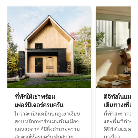
ที่พักให้เช่าพร้อม
ดิจิทัลโนแมด
เฟอร์นิเจอร์ครบครัน
เดินทางเพื่อ
ไม่ว่าจะเป็นเคบินบนภูเขาเงียบ
ที่พักสะดวกสบา
สงบ หรืออพาร์ทเมนท์ในเมือง
และพื้นที่ทำงา
แสนสะดวก ก็มีสิ่งอำนวยความ
ดิจิทัลโนแมดแ
สะดวกให้ครบครัน พักสบาย
ทางไกล