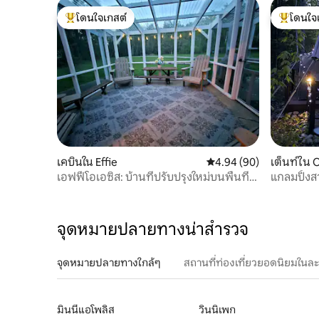
โดนใจเกสต์
โดนใจ
โดนใจเกสต์ที่สุด
โดนใจเกสต
เคบินใน Effie
คะแนนเฉลี่ย 4.94 จาก 5, 
4.94 (90)
เต็นท์ใน O
เอฟฟี่โอเอซิส: บ้านที่ปรับปรุงใหม่บนพื้นที่
แกลมปิ้งส
สวยงาม 40 เอเคอร์
ยาจูร์!
จุดหมายปลายทางน่าสำรวจ
จุดหมายปลายทางใกล้ๆ
สถานที่ท่องเที่ยวยอดนิยมในล
มินนีแอโพลิส
วินนิเพก