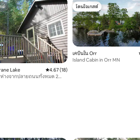
สต์
โดนใจเกสต์
สต์
โดนใจเกสต์
เคบินใน Orr
34 รีวิว
Island Cabin in Orr MN
rane Lake
คะแนนเฉลี่ย 4.67 จาก 5, 18 รีวิว
4.67 (18)
่าห่างจากปลายถนนทั้งหมด 2