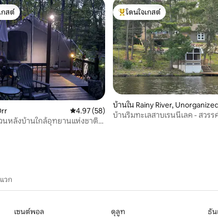
เกสต์
โดนใจเกสต์
์ที่สุด
โดนใจเกสต์ที่สุด
บ้านใน Rainy River, Unorganize
90 รีวิว
rr
คะแนนเฉลี่ย 4.97 จาก 5, 58 รีวิว
4.97 (58)
บ้านริมทะเลสาบเรนนี่เลค - สวรร
วนหลังบ้านใกล้อุทยานแห่งชาติโว
ล่าด้วย!
ะแวก
เซนต์พอล
ดุลูท
ธัน