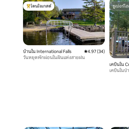
โดนใจเกสต์
ซูเปอร์โฮ
โดนใจเกสต์ที่สุด
ซูเปอร์โฮ
บ้านใน International Falls
คะแนนเฉลี่ย 4.97 จาก 5, 
4.97 (34)
วันหยุดพักผ่อนในฝันแห่งสายฝน
เคบินใน C
เคบินในป
ไมล์!