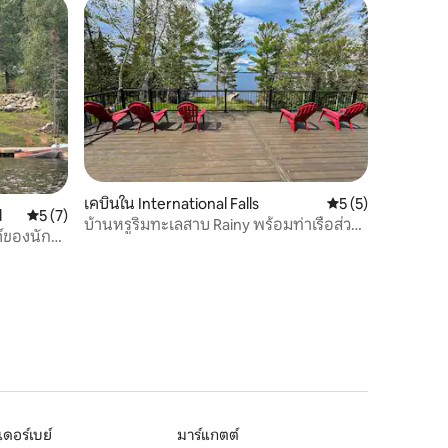
เคบินใน International Falls
คะแนนเฉลี่ย 5 จาก 5
5 (5)
d
คะแนนเฉลี่ย 5 จาก 5, 7 รีวิว
5 (7)
บ้านหรูริมทะเลสาบ Rainy พร้อมท่าเรือส่วน
ค์ของนัก
ตัว!
เดอร์เบย์
มาร์แกตต์