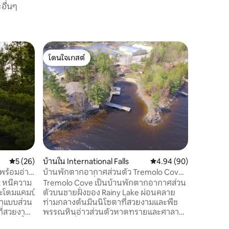
อื่นๆ
บ้านใน In
โดนใจเกสต์
โดนใจ
แบล็คเบย
โดนใจเกสต์
โดนใจเกส
บ้านส่วน
Lake ตรง
Park! 3 ห
ขวางสำหร
ดาดฟ้าขน
เข้าถึงท่าเ
Lake Visi
สาธารณะร
ทะเลสาบ 
คะแนนเฉลี่ย 5 จาก 5, 26 รีวิว
5 (26)
บ้านใน International Falls
คะแนนเฉลี่ย 4.94 จาก 5,
4.94 (90)
อยู่ในระย
เข้าถึงได
พร้อมอ่าง
บ้านพักตากอากาศส่วนตัว Tremolo Cove
Bay Lodg
บนทะเลสาบเรนี่
 หนีความ
Tremolo Cove เป็นบ้านพักตากอากาศส่วน
ระโดมแคมป์
ตัวบนชายฝั่งของ Rainy Lake ผ่อนคลาย
นเผาแบบส่วน
ท่ามกลางต้นมินนิโซตาที่สวยงามและพืช
วที่สวยงาม
พรรณหินอ่าวส่วนตัวหาดทรายและศาลา
ห้องครัวที่มีอุปกรณ์ครบครันเปิดออกสู่ห้อง