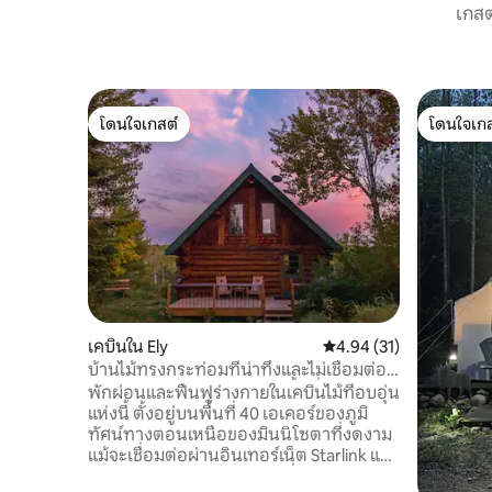
เกสต
โดนใจเกสต์
โดนใจเกส
โดนใจเกสต์
โดนใจเกส
เคบินใน Ely
คะแนนเฉลี่ย 4.94 จาก 5, 
4.94 (31)
บ้านไม้ทรงกระท่อมที่น่าทึ่งและไม่เชื่อมต่อ
กับระบบไฟฟ้าสาธารณะบนพื้นที่ 40 เอเคอร์
พักผ่อนและฟื้นฟูร่างกายในเคบินไม้ที่อบอุ่น
พร้อม Wi-Fi
แห่งนี้ ตั้งอยู่บนพื้นที่ 40 เอเคอร์ของภูมิ
ทัศน์ทางตอนเหนือของมินนิโซตาที่งดงาม
แม้จะเชื่อมต่อผ่านอินเทอร์เน็ต Starlink แต่
คุณจะถูกส่งกลับไปในอดีต เมื่อทุกอย่างง่าย