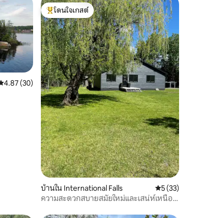
โดนใจเกสต์
โดนใจเกสต์ที่สุด
คะแนนเฉลี่ย 4.87 จาก 5, 30 รีวิว
4.87 (30)
บ้านใน International Falls
คะแนนเฉลี่ย 5 จาก 5,
5 (33)
ความสะดวกสบายสมัยใหม่และเสน่ห์เหนือ
กาลเวลา