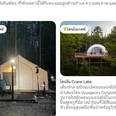
์เห็นพ้อง: ที่พักเหล่านี้ได้รับคะแนนสูงด้านทำเล ความสะอาด และ
ต์
โดนใจเกสต์
ต์
โดนใจเกสต์ที่สุด
31 รีวิว
โดมใน Crane Lake
เต็นท์กลามปิงแบบโดมบนยอดไม้
น้ำร้อน - The Big Dipper
นำเสนอโดย Voyageurs Outpost
วุ่นวายไปพักผ่อนบนยอดไม้ในก
ปิ้งสุดหรูที่มีอ่างน้ำร้อนที่ใช้ฟื
ตัว ตั้งอยู่สูงเหนือพื้นป่าพร้อมวิ
ของทะเลสาบเครน ที่พักแห่งนี้ตั้งอยู่ริมน้ำ