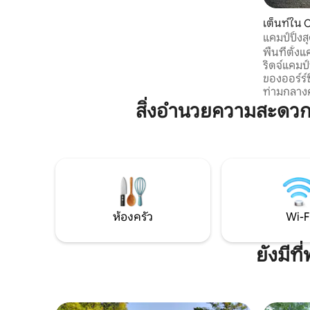
ขึ้นและวุ่นวายน้อยลง ไม่ว่าคุณกำลังมองหา
การพักผ่อนแบบโรแมนติก ประสบการณ์
เต็นท์ใน O
แบบออฟกริด หรือเพียงแค่ความสันโดษ -
แคมป์ปิ้ง
เอลีล็อกเคบินมั่นใจว่าจะมอบประสบการณ์ที่
เตอร์และว
พื้นที่ตั
ยอดเยี่ยมและน่าจดจำ คุณจะไม่อยากออก
ริดจ์แคมป์
จากที่พักที่มีเอกลักษณ์แห่งนี้ ซึ่งขับรถเพียง
ของออร์ร์
15 นาทีถึงใจกลางเมืองอีลี
ท่ามกลาง
หลังบ้านข
สิ่งอำนวยความสะดว
ที่ประตูสู
ด้วยความ
ประสบการณ
เราทุกคน 
Campgrou
จำที่ยั่งย
ศรขึ้น Hil
เหมือนใค
ห้องครัว
Wi-F
ยังมี