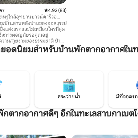
ของอุทยานแห่งชาติโวยาจูร์ เป็น
ผ่อนที่ผสมผสานความสะดวกสบ
rr
คะแนนเฉลี่ย 4.92 จาก 5, 83 รีวิว
4.92 (83)
สันโดษ และการผจญภัยได้อย่างล
สุดหรูใกล้อุทยานบาวน์ดารีวอ
เพลิดเพลินกับกาแฟบนดาดฟ้าส่
อยาจูร์
้งแคมป์ในสวนหลังบ้านของออสเพรย์
คุณในขณะที่พระอาทิตย์ขึ้นและ
ปิ้งแห่งแรกและไม่เหมือนใครที่สุด
ภายใต้ดวงดาวหลังจากสำรวจทา
ซึ่งการผจญภัยรอคุณอยู่
อุทยานมาทั้งวัน โปรดอ่านข้อมูล
ความสวยงามของธรรมชาติ ป่า
ก่อนจอง
องเราตั้งอยู่ใจกลาง Northwoods
กยอดนิยมสำหรับบ้านพักตากอากาศใน
่อุทยานแห่งชาติ Voyageurs เต็มไป
สวยงามและสัตว์ป่ามอบ
์ที่น่าจดจำสำหรับผู้เข้าพักของ
Osprey Ridge Backyard
nd สัญญาว่าจะสร้างความทรง
ืนให้กับคุณและคนที่คุณรัก ตามลูก
lcrest Drive เพื่อค้นพบบ้านที่ไม่
รของคุณ!
i
สระว่ายน้ำ
มีที่จอดรถ
ที่พักตากอากาศดีๆ อีกในทะเลสาบกาเบต