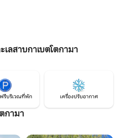
สถานที่พัก
รับประทานอาหารและห้องนั่งเล่นห่างจาก
าย ความ
ชายฝั่งเพียงไม่กี่สิบฟุต เพลิดเพลินกับสระ
งตัว
ว่ายน้ำหรือปิงปองในห้องพักผ่อนพร้อมวิว
วนตัวของ
ทะเลสาบฝนตกและห้องครัวขนาดเล็ก มี
ผ่อนคลาย
Wi-Fi เร็วที่จอดรถกว้างขวางดาดฟ้ากว้าง
งน้ำของ
ขวางและพื้นที่จอดเรือสำหรับเรือ 3 ลำขึ้นไป
ทั้งหมด
มีเรือคายัคและเรือแคนูให้บริการตามคำขอ
ทะเลสาบกาเบตโตกามา
ฟรีบริเวณที่พัก
เครื่องปรับอากาศ
โตกามา