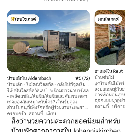
โดนใจเกสต์
โดนใจเกสต์
โดนใจเกสต์ที่สุด
โดนใจเกสต์
ชาเลต์ใน Reut
บ้านต้นไม้
บ้านเล็กใน Aldersbach
คะแนนเฉลี่ย 5 จาก 5, 72 รีวิว
5 (72)
🌿บ้านต้นไม้พร้อมจา
บ้านเล็ก - รีเซ็ตในวิลสทัล - กลับไปที่จุดเริ่ม
สงบและอยู่กับธรรมชาติ🌿 เพ
ต้น
รีเซ็ตในวิลสตัลวัลเลย์ - พร้อมซาวน่าบาร์เรล
การพักผ่อนสุดพิเศษ
- เพลิดเพลิน/สัมผัส/สัมผัสและค้นพบ คอท
ออกแบบมาอย่างพิถี
เทจของฉันเหมาะกับใคร? สำหรับคุณ
ที่พักแห่งนี้ตั้งอยู
สถานที่
·
บริการต้อ
สำหรับคนที่เพิ่งรักหรือผู้ร่วมงานระยะยาว
รอบด้วยต้นไม้เขีย
สำหรับผู้ที่ต้องการความสงบหรือคนรักการ
ครอบครัว
·
สถานที่
·
เงียบ
เสียงรบกวนและความ
ผจญภัย เพื่อความอบอุ่นและกระฉับกระเฉง
สิ่งอำนวยความสะดวกยอดนิยมสำหรับ
ที่กว้างขวาง และใน
สำหรับผู้เริ่มต้นและผู้เริ่มต้น สำหรับนักคิด
มองเห็นเทือกเขาแ
บ้านพักตากอากาศในJohanniskirchen
และนักคิด สำหรับคนมองโลกในแง่ร้ายและ