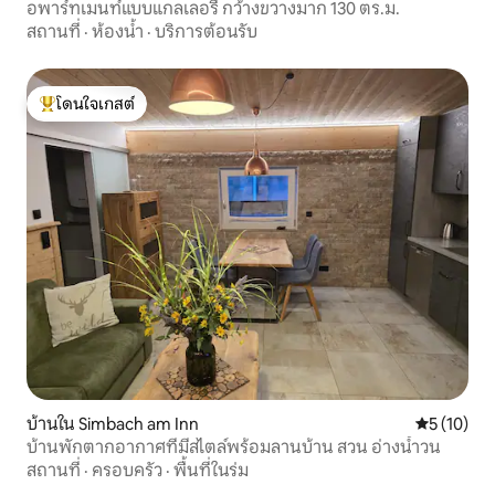
อพาร์ทเมนท์แบบแกลเลอรี กว้างขวางมาก 130 ตร.ม.
สถานที่
·
ห้องน้ำ
·
บริการต้อนรับ
โดนใจเกสต์
โดนใจเกสต์ที่สุด
บ้านใน Simbach am Inn
คะแนนเฉลี่ย
5 (10)
บ้านพักตากอากาศที่มีสไตล์พร้อมลานบ้าน สวน อ่างน้ำวน
สถานที่
·
ครอบครัว
·
พื้นที่ในร่ม