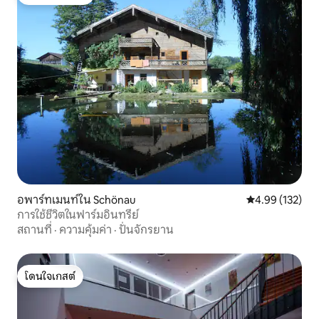
โดนใจเกสต์ที่สุด
อพาร์ทเมนท์ใน Schönau
คะแนนเฉลี่ย 4.9
4.99 (132)
การใช้ชีวิตในฟาร์มอินทรีย์
สถานที่
·
ความคุ้มค่า
·
ปั่นจักรยาน
โดนใจเกสต์
โดนใจเกสต์