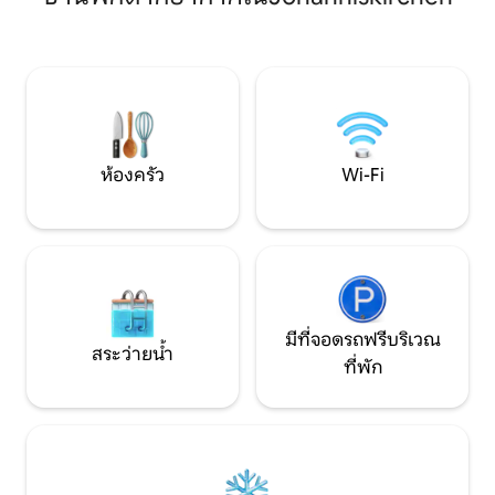
ทาง ที่นี่ คุณจะได้
มองโลกในแง่ดี สำหรับ Sprudders และ
เสียงโหยหวนอันแส
Fantasia สำหรับคนที่มีโครงสร้างและความ
กัลโลเวย์ของเรา เ
โกลาหล สำหรับเพื่อนและผู้มาใหม่ สำหรับ
คลาย สูดลมหายใจเข้
นักปั่นจักรยานและนักขี่จักรยานไฟฟ้า
ประจำวันไว้เบื้องหล
(Vilstalradweg จากที่พักโดยตรง) สำหรับ
ทุกคน
ห้องครัว
Wi-Fi
มีที่จอดรถฟรีบริเวณ
สระว่ายน้ำ
ที่พัก