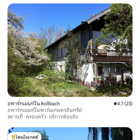
อพาร์ทเมนท์ใน Roßbach
คะแนนเฉลี่ย 4
4.7 (23)
อพาร์ทเมนท์ในฟาร์มเกษตรอินทรีย์
สถานที่
·
ครอบครัว
·
บริการต้อนรับ
โดนใจเกสต์