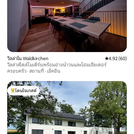
วิลล่าใน Waldkirchen
คะแนนเฉลี่ย 4.
4.92 (60)
วิลล่าสไตล์โมเดิร์นพร้อมอ่างน้ำวนและโฮมเธียเตอร์
ครอบครัว
·
สถานที่
·
เช็คอิน
โดนใจเกสต์
โดนใจเกสต์ที่สุด