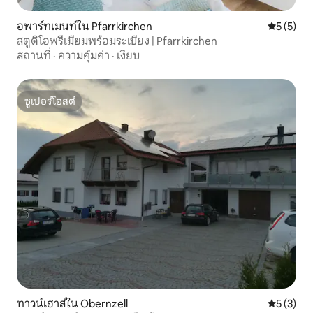
อพาร์ทเมนท์ใน Pfarrkirchen
คะแนนเฉลี่
5 (5)
สตูดิโอพรีเมียมพร้อมระเบียง | Pfarrkirchen
สถานที่
·
ความคุ้มค่า
·
เงียบ
ซูเปอร์โฮสต์
ซูเปอร์โฮสต์
ทาวน์เฮาส์ใน Obernzell
คะแนนเฉลี่
5 (3)