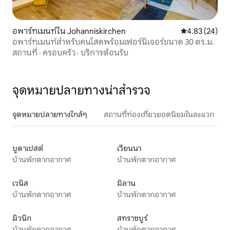
อพาร์ทเมนท์ใน Johanniskirchen
คะแนนเฉลี่ย 4.
4.83 (24)
อพาร์ทเมนท์สำหรับคนโสดพร้อมเฟอร์นิเจอร์ขนาด 30 ตร.ม.
สถานที่
·
ครอบครัว
·
บริการต้อนรับ
จุดหมายปลายทางน่าสำรวจ
จุดหมายปลายทางใกล้ๆ
สถานที่ท่องเที่ยวยอดนิยมในละแวก
บูดาเปสต์
เวียนนา
บ้านพักตากอากาศ
บ้านพักตากอากาศ
เวนิส
มิลาน
บ้านพักตากอากาศ
บ้านพักตากอากาศ
มิวนิก
สทราซบูร์
บ้านพักตากอากาศ
บ้านพักตากอากาศ