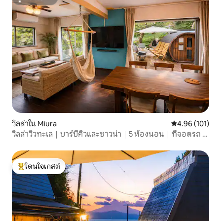
ซูเปอร์โฮสต์
วิลล่าใน Miura
คะแนนเฉลี่ย 4.9
4.96 (101)
วิลล่าวิวทะเล｜บาร์บีคิวและซาวน่า｜5 ห้องนอน｜ที่จอดรถ 2
คัน
โดนใจเกสต์
โดนใจเกสต์ที่สุด