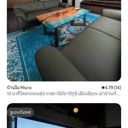
บ้านใน Miura
คะแนนเฉลี่ย 4.
4.79 (14)
10 นาทีโดยรถยนต์จากสถานีมิซากิกูจิ เมืองมิอุระ เช่าบ้านทั้ง
หลัง ที่พักแบบเช่าทั้งหลังจำกัดหนึ่งกลุ่มต่อวัน
ซูเปอร์โฮสต์
ซูเปอร์โฮสต์