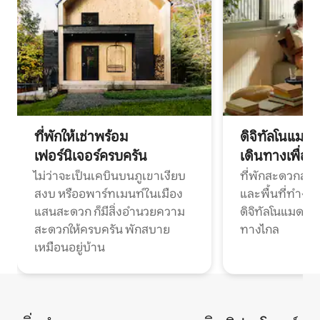
ที่พักให้เช่าพร้อม
ดิจิทัลโนแมด
เฟอร์นิเจอร์ครบครัน
เดินทางเพื่อ
ไม่ว่าจะเป็นเคบินบนภูเขาเงียบ
ที่พักสะดวกสบา
สงบ หรืออพาร์ทเมนท์ในเมือง
และพื้นที่ทำงา
แสนสะดวก ก็มีสิ่งอำนวยความ
ดิจิทัลโนแมดแ
สะดวกให้ครบครัน พักสบาย
ทางไกล
เหมือนอยู่บ้าน