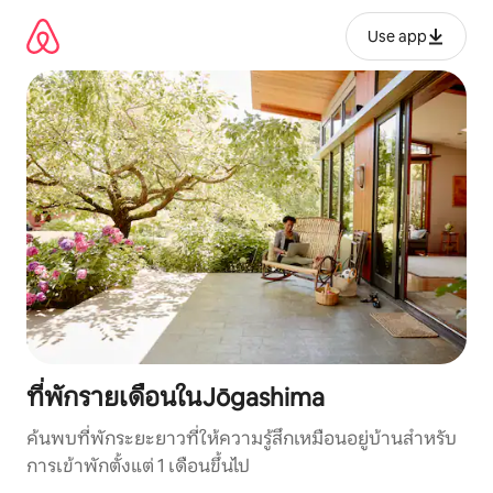
ข้าม
ไป
Use app
ยัง
เนื้อหา
ที่พักรายเดือนในJōgashima
ค้นพบที่พักระยะยาวที่ให้ความรู้สึกเหมือนอยู่บ้านสำหรับ
การเข้าพักตั้งแต่ 1 เดือนขึ้นไป