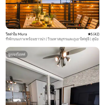
วิลล่าใน Miura
คะแนนเฉลี่ย
5 (42)
ที่พักบนเกาะพร้อมซาวน่า | วิวมหาสมุทรและภูเขาไฟฟูจิ | สุนัข
ซูเปอร์โฮสต์
ซูเปอร์โฮสต์