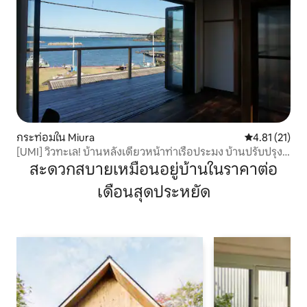
กระท่อมใน Miura
คะแนนเฉลี่ย 4.
4.81 (21)
[UMI] วิวทะเล! บ้านหลังเดียวหน้าท่าเรือประมง บ้านปรับปรุง
ใหม่ Hama-Moroiso DECK HOUSE
สะดวกสบายเหมือนอยู่บ้านในราคาต่อ
เดือนสุดประหยัด