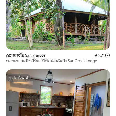
คอทเทจใน San Marcos
คะแนนเฉลี่ย 4
4.71 (7)
คอทเทจฮัมมิงเบิร์ด - ที่พักผ่อนในป่า SunCreekLodge
ซูเปอร์โฮสต์
ซูเปอร์โฮสต์