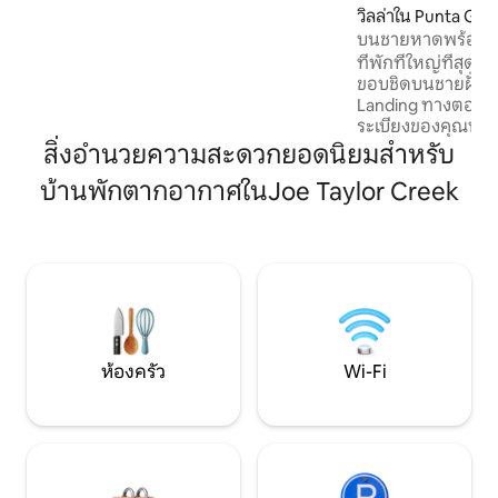
เป็นสถานที่ชาวมายันของ Nim Li Punit และ
วิลล่าใน Punta Gor
Lubaantun ถ้ำ Blue Creek น้ำตก Rio
บนชายหาดพร้อมสระ
Blanco และ Nationalpark และอีก
ที่พักที่ใหญ่ที่สุดเ
มากมาย... สำหรับการผจญภัยการเดินทาง
ขอบชิดบนชายฝั่งแค
และการเดินที่น่าจดจำ โปรดทราบ: เราเสนอ
Landing ทางตอนใต้
ราคาพิเศษสำหรับการเช่าระยะยาว!
ระเบียงของคุณหรื
ป่าท่ามกลางสัตว์ป่า
สิ่งอำนวยความสะดวกยอดนิยมสำหรับ
นกลิงและนกแปลกๆ
บ้านพักตากอากาศในJoe Taylor Creek
แคริบเบียน ในตอนเ
สามารถดูชาวประมง
อวนลงไปในทะเล นำชุดว่ายน้ำของคุณมา
ผ่อนคลายในสระว่า
ชายหาดของเรา เพลิดเพลินไปกับการตก
ปลาและดำน้ำตื้นจา
ได้ทั้งวันบนเตาย่าง
ห้องครัว
Wi-Fi