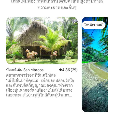
เกสต์เห็นพ้อง: ที่พักเหล่านี้ได้รับคะแนนสูงด้านทำเล
ความสะอาด และอื่นๆ
โดนใจเกสต์
โดนใจเกสต์
บังกะโลใน San Marcos
คะแนนเฉลี่ย 4.86 จาก 5, 29 รีวิว
4.86 (29)
คอทเทจพาร์รอทที่ซันครีกโลจ
"เข้าไปในป่าที่คุณไป - เพื่อปลดปล่อยจิตใจ
และค้นพบจิตวิญญาณของคุณ"ห่างจาก
เมืองปุนตากอร์ดาเพียง 12 ไมล์ (เดินทาง
โดยรถยนต์ 20 นาที) ใกล้กับหมู่บ้านซา
นมาร์คอส สถานที่ที่สมบูรณ์แบบสำหรับ
สำรวจธรรมชาติและวัฒนธรรมทางตอนใต้
ของเบลีซ ตัวอย่างเช่นแม่น้ำ Rio Grande ซึ่ง