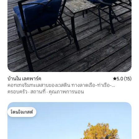
บ้านใน เลคพาร์ค
คะแนนเฉลี่ย 5
5.0 (15)
คอทเทจริมทะเลสาบของเวสติน ทางลาดเรือ-ท่าเรือ-
พระอาทิตย์ตก
ครอบครัว
·
สถานที่
·
คุณภาพการนอน
โดนใจเกสต์
โดนใจเกสต์