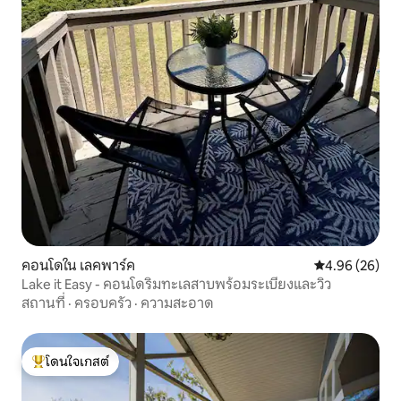
คอนโดใน เลคพาร์ค
คะแนนเฉลี่ย 4.
4.96 (26)
Lake it Easy - คอนโดริมทะเลสาบพร้อมระเบียงและวิว
สถานที่
·
ครอบครัว
·
ความสะอาด
โดนใจเกสต์
โดนใจเกสต์ที่สุด