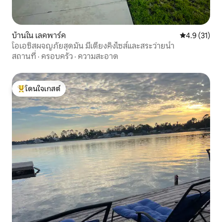
บ้านใน เลคพาร์ค
คะแนนเฉลี่ย 4
4.9 (31)
โอเอซิสผจญภัยสุดมัน มีเตียงคิงไซส์และสระว่ายน้ำ
สถานที่
·
ครอบครัว
·
ความสะอาด
โดนใจเกสต์
โดนใจเกสต์ที่สุด