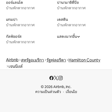
ออร์แลนโด
ปานามาซิตี้บีช
บ้านพักตากอากาศ
บ้านพักตากอากาศ
แทมปา
เดสติน
บ้านพักตากอากาศ
บ้านพักตากอากาศ
กัลฟ์ชอร์ส
แสดงมากขึ้น
บ้านพักตากอากาศ
Airbnb
สหรัฐอเมริกา
รัฐฟลอริดา
Hamilton County
เจนนิงส์
© 2026 Airbnb, Inc.
ความเป็นส่วนตัว
เงื่อนไข