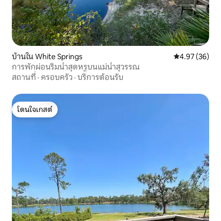
บ้านใน White Springs
คะแนนเฉลี่ย 4.
4.97 (36)
การพักผ่อนริมน้ำสุดหรูบนแม่น้ำสุวรรณ
สถานที่
·
ครอบครัว
·
บริการต้อนรับ
โดนใจเกสต์
โดนใจเกสต์