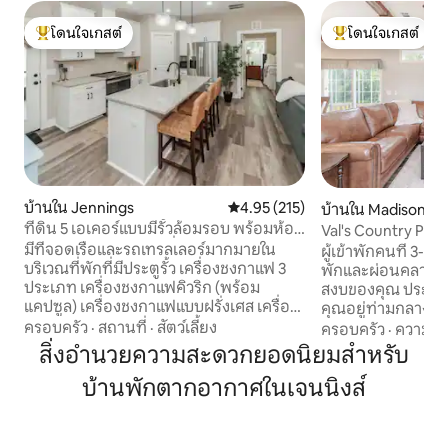
โดนใจเกสต์
โดนใจเกสต์
โดนใจเกสต์ที่สุด
โดนใจเกสต์ที่สุด
บ้านใน Jennings
คะแนนเฉลี่ย 4.95 จาก 5, 215 รีวิว
4.95 (215)
บ้านใน Madison C
ที่ดิน 5 เอเคอร์แบบมีรั้วล้อมรอบ พร้อมห้อง
Val's Country Plac
ออกกำลังกาย ทีวี 5 เครื่อง เตียงคิงไซส์
มีที่จอดเรือและรถเทรลเลอร์มากมายใน
ผู้เข้าพักคนที่ 3-4 เพ
บริเวณที่พักที่มีประตูรั้ว เครื่องชงกาแฟ 3
พักและผ่อนคลายที
ประเภท เครื่องชงกาแฟคิวริก (พร้อม
สงบของคุณ ประสบการณ์ที่ยอดเยี่ยมรอ
แคปซูล) เครื่องชงกาแฟแบบฝรั่งเศส เครื่อง
คุณอยู่ท่ามกลางฟา
ชงกาแฟแบบหยด เงียบสงบ สันโดด บ้าน
เงียบสงบ เพลิดเพลินกับต้นพีแคนในสวน
ครอบครัว
·
สถานที่
·
สัตว์เลี้ยง
ครอบครัว
·
ความคุ้
ใหม่สร้างตามสั่ง บนพื้นที่ 5+ เอเคอร์ 6-7
และอุทยานแห่งรัฐเมด
สิ่งอำนวยความสะดวกยอดนิยมสำหรับ
นาทีจาก I75 ผ่อนคลายในที่พักที่เงียบสงบ
เคียง เมดิสันมีร้
และมีสไตล์ การใช้ชีวิตแบบชนบทที่เงียบสงบ
บ้านพักตากอากาศในเจนนิงส์
ค้าที่มีเอกลักษณ์มากมาย ค้น
ผสานกับความหรูหราและสไตล์ ความสนุก
ประวัติศาสตร์และทัว
ในบริเวณใกล้เคียง: 1. เจนนิงส์จีพี - สนาม
นี้ นำกล้องของคุณมาด้วย เพลิดเพลินกับ
แข่งรถมอเตอร์ 2. จิตวิญญาณแห่งสุวรรณี
เสียงนกร้องอันไพ