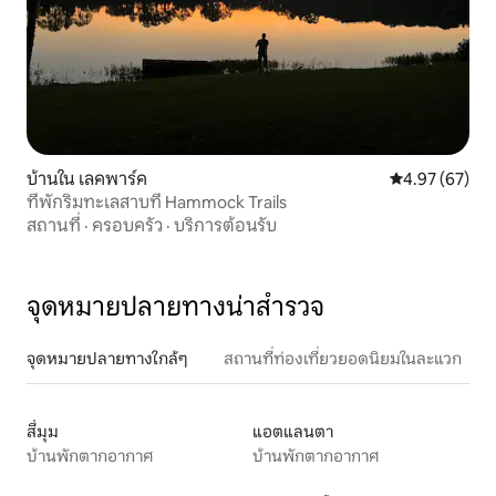
บ้านใน เลคพาร์ค
คะแนนเฉลี่ย 4.
4.97 (67)
ที่พักริมทะเลสาบที่ Hammock Trails
สถานที่
·
ครอบครัว
·
บริการต้อนรับ
จุดหมายปลายทางน่าสำรวจ
จุดหมายปลายทางใกล้ๆ
สถานที่ท่องเที่ยวยอดนิยมในละแวก
สี่มุม
แอตแลนตา
บ้านพักตากอากาศ
บ้านพักตากอากาศ