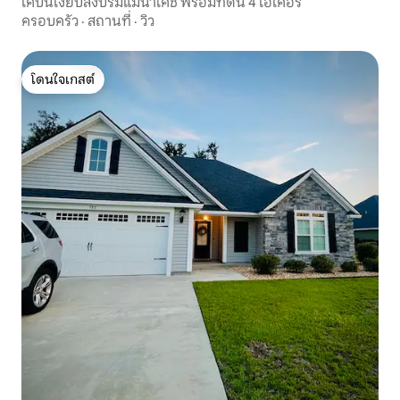
เคบินเงียบสงบริมแม่น้ำโคชี พร้อมที่ดิน 4 เอเคอร์
ครอบครัว
·
สถานที่
·
วิว
โดนใจเกสต์
โดนใจเกสต์