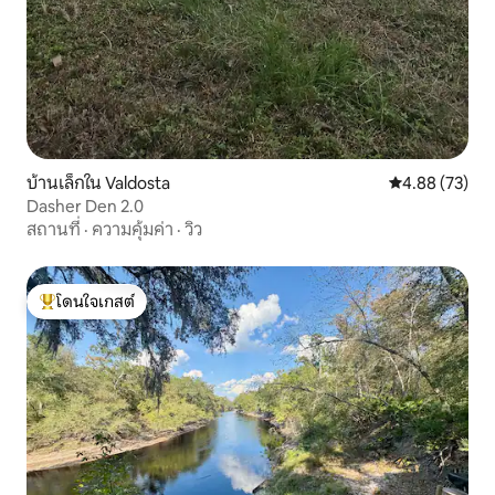
บ้านเล็กใน Valdosta
คะแนนเฉลี่ย 4.
4.88 (73)
Dasher Den 2.0
สถานที่
·
ความคุ้มค่า
·
วิว
โดนใจเกสต์
โดนใจเกสต์ที่สุด