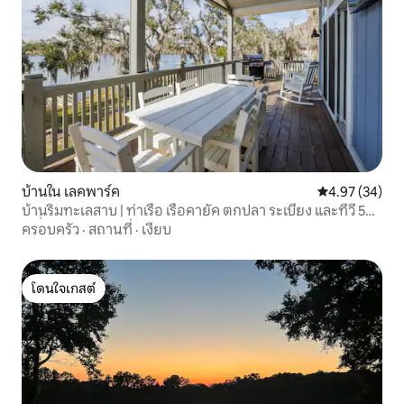
บ้านใน เลคพาร์ค
คะแนนเฉลี่ย 4.
4.97 (34)
บ้านริมทะเลสาบ | ท่าเรือ เรือคายัค ตกปลา ระเบียง และทีวี 5
เครื่อง
ครอบครัว
·
สถานที่
·
เงียบ
โดนใจเกสต์
โดนใจเกสต์