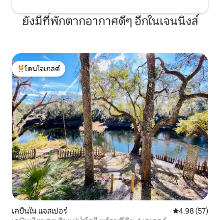
ยังมีที่พักตากอากาศดีๆ อีกในเจนนิงส์
โดนใจเกสต์
โดนใจเกสต์ที่สุด
เคบินใน แจสเปอร์
คะแนนเฉลี่ย 4.
4.98 (57)