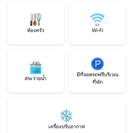
3. เมดิสันสเตทบลูพาร์ค - แม่น้ำเมดิสัน การ
พระอาทิตย์ตกดินท
ผจญภัยสุดแหวกแนว 4 ครั้ง - 30 นาที 6. ค
รายในยามพลบค่ำ แล
รอสโรดส์เมโทรเพล็กซ์ 7. The Florida
ดวงดาวอันงดงามอย
HikingTrail และอื่นๆอีกมากมาย...
ค่ำคืน ขอให้มีความส
ห้องครัว
Wi-Fi
มีที่จอดรถฟรีบริเวณ
สระว่ายน้ำ
ที่พัก
เครื่องปรับอากาศ