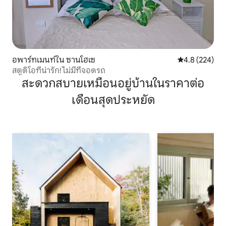
อพาร์ทเมนท์ใน ซานโฮเซ
คะแนนเฉลี่ย 4.
4.8 (224)
สตูดิโอที่น่ารัก! ไม่มีที่จอดรถ
สะดวกสบายเหมือนอยู่บ้านในราคาต่อ
เดือนสุดประหยัด