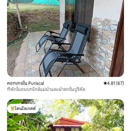
ซูเปอร์โฮสต์
คอทเทจใน Puriscal
คะแนนเฉลี่ย 4.
4.81 (67)
ที่พักในชนบทใกล้แม่น้ำและน้ำตกในปูริคัล
โดนใจเกสต์
โดนใจเกสต์ที่สุด