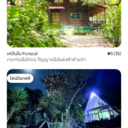
เคบินใน Puriscal
คะแนนเฉลี่ย
5 (35)
กระท่อมไม้ท่อน วิญญาณไม้แต่งตัวด้วยป่า
โดนใจเกสต์
โดนใจเกสต์