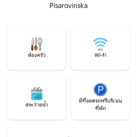
บริการตั้งแต่วันที่ 
Pisarovinska
แสงแดดส่องถึงคุณจึงสามารถเพลิดเพลิน
พฤศจิกายน ชั้นล่างชั้น 1 มีสวนและสระว่าย
กับแสงแดดได้ตลอดทั้งวัน Country House
น้ำสำหรับผู้เข้าพักเท่
Mirt ตั้งอยู่ห่างจากหมู่บ้านเล็กๆ Blanca 2
ใต้ดินมีทางเข้าแยกต่างหาก บ
กม. และห่างจากตัวเมือง Sevnica 6 กม.
ตั้งอยู่ใกล้สวนมักซิ
Country House Mirt เป็นที่พักที่สวยงาม
จากใจกลางเมืองเป็นท
ด้วยรายละเอียดที่ประณีตซึ่งเติมเต็มทุก
ยอดเยี่ยมสำหรับ
ความปรารถนาของคุณสำหรับการพักผ่อน
ช็อปปิ้งชมวิวและอื่
และสันทนาการในแบบที่สง่างามแต่สะดวก
สบาย
ห้องครัว
Wi-Fi
มีที่จอดรถฟรีบริเวณ
สระว่ายน้ำ
ที่พัก