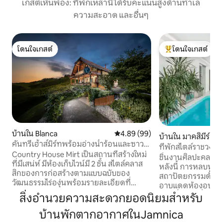
เกสต์เห็นพ้อง: ที่พักเหล่านี้ได้รับคะแนนสูงด้านทำเล
ความสะอาด และอื่นๆ
โดนใจเกสต์
โดนใจเกสต์
โดนใจเกสต์
โดนใจเกสต์ที่สุด
บ้านใน Blanca
คะแนนเฉลี่ย 4.89 จาก 5, 99 รีวิว
4.89 (99)
บ้านใน มาคสิมีร์
คันทรีเฮ้าส์มิร์ทพร้อมอ่างน้ำร้อนและซาว
ที่พักสไตล์ราชวงศ์
น่า
Country House Mirt เป็นสถานที่สร้างใหม่
ชิ้นงานศิลปะคลาสส
ที่มีเสน่ห์ มีห้องเก็บไวน์มี 2 ชั้น สไตล์คลาส
หลังนี้ การหลบหน
สิกของการก่อสร้างตามแบบฉบับของ
สถาปัตยกรรมดั้งเดิม
วัฒนธรรมไร่องุ่นพร้อมรายละเอียดที่
อาบแดดห้องอบไอน
สวยงามทำจากไม้ คันทรีเฮ้าส์ยังมีระเบียง
บ้านที่มีสวนที่ได้
สิ่งอำนวยความสะดวกยอดนิยมสำหรับ
และระเบียงพร้อมวิวไร่องุ่นที่สวยงามบน
พื้นที่รับประทานอาหา
เนินเขาของหมู่บ้านเล็กๆที่มีเสน่ห์ที่เรียกว่า
บ้านพักตากอากาศในJamnica
ชอุ่ม สระว่ายน้ำในร่
บลังกา คันทรีเฮ้าส์สร้างอยู่บนเนินเขาที่มี