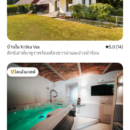
บ้านใน Krška Vas
คะแนนเฉลี่ย 5
5.0 (14)
ลักซ์เฮาส์นาตูราพร้อมห้องซาวน่าและอ่างน้ำร้อน
โดนใจเกสต์
โดนใจเกสต์ที่สุด