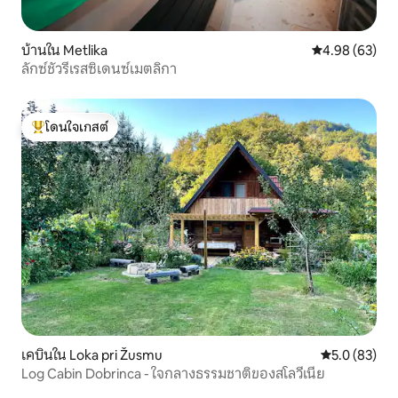
บ้านใน Metlika
คะแนนเฉลี่ย 4.
4.98 (63)
ลักซ์ชัวรีเรสซิเดนซ์เมตลิกา
โดนใจเกสต์
โดนใจเกสต์ที่สุด
เคบินใน Loka pri Žusmu
คะแนนเฉลี่ย 5
5.0 (83)
Log Cabin Dobrinca - ใจกลางธรรมชาติของสโลวีเนีย