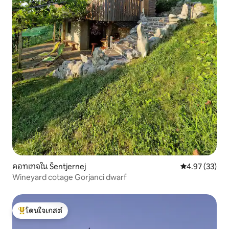
คอทเทจใน Šentjernej
คะแนนเฉลี่ย 4.
4.97 (33)
Wineyard cotage Gorjanci dwarf
โดนใจเกสต์
โดนใจเกสต์ที่สุด