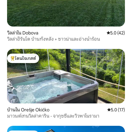
วิลล่าใน Dobova
คะแนนเฉลี่ย 5
5.0 (42)
วิลล่าฮิรันโด บ้านทั้งหลัง + ซาวน่าและอ่างน้ำร้อน
โดนใจเกสต์
โดนใจเกสต์ที่สุด
บ้านใน Orešje Okićko
คะแนนเฉลี่ย 5
5.0 (17)
มาวนต์เทนวิลล่าคาริน - จากุซซี่และวิวพาโนรามา