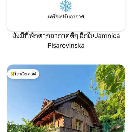
เครื่องปรับอากาศ
ยังมีที่พักตากอากาศดีๆ อีกในJamnica
Pisarovinska
โดนใจเกสต์
โดนใจเกสต์ที่สุด