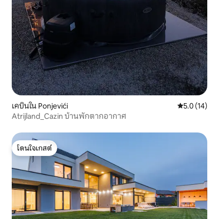
เคบินใน Ponjevići
คะแนนเฉลี่ย 5
5.0 (14)
Atrijland_Cazin บ้านพักตากอากาศ
โดนใจเกสต์
โดนใจเกสต์