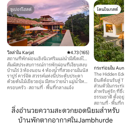
ซูเปอร์โฮสต์
โดนใจเกสต์
ซูเปอร์โฮสต์
โดนใจเกสต์
วิลล่าใน Karjat
คะแนนเฉลี่ย 4.73 จาก 5, 165 รีวิว
4.73 (165)
สถานที่พักผ่อนเชิงนิเวศริมแม่น้ำมีสไตล์ใน
Karjat/Matheran
สัมผัสประสบการณ์การพักผ่อนที่เงียบสงบ
กระท่อมใน Aundho
บ้านไร่ 3 ห้องนอน 4 ห้องน้ำที่สวยงามในนัส
The Hidden Eden: 0
ราปูร์ คาร์จัต สวรรค์แห่งนี้ประดับประดา
และริมทะเลสาบ
ยินดีต้อนรับสู่ The Hi
ด้วยต้นไม้เขียวชอุ่ม มีสระว่ายน้ำ แม่น้ำไหล
ส่วนตัวในกระท่อม
และปรากฏใน Hotelier India สร้างขึ้นด้วย
ครอบครัว
·
สถานที่
·
พื้นที่กลางแจ้ง
สำหรับคู่รัก ที่ซึ
ความรัก ดีไซน์แบบชนบทมีพื้นที่กว้างขวาง
ธรรมชาติ ตั้งอยู่
เปิดโล่ง ชวนให้รู้สึกถึงอิสระและการสื่อสาร
ภูเขา และน้ำตกตา
สถานที่
·
พื้นที่กลา
กับธรรมชาติ เป็นสถานที่พักผ่อนที่เหมาะ
🌊 สถานที่พักผ่อนแห่งนี้มี 🫴 ประสบการณ์
สิ่งอำนวยความสะดวกยอดนิยมสำหรับ
สำหรับการพักผ่อนในเมือง โดดเด่นด้วย
ในร่มและกลางแจ้งที
ความมุ่งมั่นที่จะรักษาสิ่งแวดล้อมอย่าง
บ้านพักตากอากาศในJambhurde
กองไฟ ดื่มด่ำกับส
ยั่งยืน วิลล่านี้สามารถรองรับผู้เข้าพักได้ 15
ความทรงจำอันยา
คนสำหรับค้างคืนและ 30 คนสำหรับช่วง
วิลล่าออกแบบมาอย่า