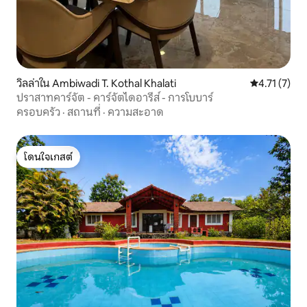
วิลล่าใน Ambiwadi T. Kothal Khalati
คะแนนเฉลี่ย 4
4.71 (7)
ปราสาทคาร์จัต - คาร์จัตไดอารีส์ - การโบบาร์
ครอบครัว
·
สถานที่
·
ความสะอาด
โดนใจเกสต์
โดนใจเกสต์