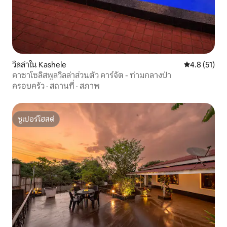
วิลล่าใน Kashele
คะแนนเฉลี่ย 4
4.8 (51)
คาซาโซลิสพูลวิลล่าส่วนตัว คาร์จัต - ท่ามกลางป่า
ครอบครัว
·
สถานที่
·
สภาพ
ซูเปอร์โฮสต์
ซูเปอร์โฮสต์