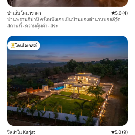
บ้านใน โลนาวาลา
คะแนนเฉลี่ย 
5.0 (4)
บ้านฟรานจิปานี ครั้งหนึ่งเคยเป็นบ้านของตำนานบอลลีวู้ด
สถานที่
·
ความคุ้มค่า
·
สระ
โดนใจเกสต์
โดนใจเกสต์ที่สุด
วิลล่าใน Karjat
คะแนนเฉลี่ย 
5.0 (9)