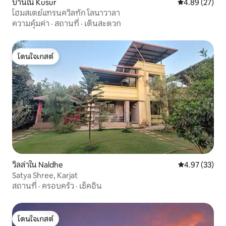
บ้านใน Kusur
คะแนนเฉลี่ย 4.
4.89 (27)
โฮมสเตย์แทรนควิลทัก โลนาวาลา
ความคุ้มค่า
·
สถานที่
·
เดินสะดวก
โดนใจเกสต์
โดนใจเกสต์
วิลล่าใน Naldhe
คะแนนเฉลี่ย 4.
4.97 (33)
Satya Shree, Karjat
สถานที่
·
ครอบครัว
·
เช็คอิน
โดนใจเกสต์
โดนใจเกสต์