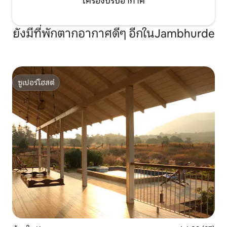
เครื่องปรับอากาศ
ยังมีที่พักตากอากาศดีๆ อีกในJambhurde
ซูเปอร์โฮสต์
ซูเปอร์โฮสต์