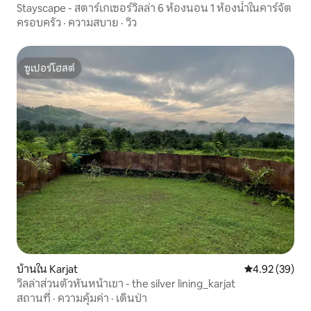
Stayscape - สตาร์เกเซอร์วิลล่า 6 ห้องนอน 1 ห้องน้ำในคาร์จัต
ครอบครัว
·
ความสบาย
·
วิว
ซูเปอร์โฮสต์
ซูเปอร์โฮสต์
บ้านใน Karjat
คะแนนเฉลี่ย 4.
4.92 (39)
วิลล่าส่วนตัวหันหน้าเขา - the silver lining_karjat
สถานที่
·
ความคุ้มค่า
·
เดินป่า