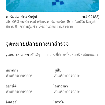
ฟาร์มสเตย์ใน Karjat
คะแนนเฉลี่ย 4.
4.92 (83)
เอ็กซ์พีเรียนซ์การเข้าพักในฟาร์มออร์แกนิกชาโลม์ใน Karjat
สถานที่
·
ความคุ้มค่า
·
สิ่งอำนวยความสะดวก
จุดหมายปลายทางน่าสำรวจ
จุดหมายปลายทางใกล้ๆ
สถานที่ท่องเที่ยวยอดนิยมในละแวก
นอร์ทกัว
มุมไบ
บ้านพักตากอากาศ
บ้านพักตากอากาศ
รัฐกัวใต้
โลนาวาลา
บ้านพักตากอากาศ
บ้านพักตากอากาศ
อินดอร์
ไรการ์ด