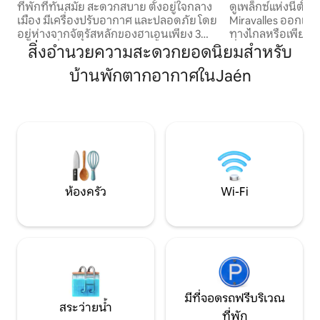
ที่พักที่ทันสมัย สะดวกสบาย ตั้งอยู่ใจกลาง
ดูเพล็กซ์แห่งนี้ตั้งอ
เมือง มีเครื่องปรับอากาศ และปลอดภัย โดย
Miravalles ออกแ
อยู่ห่างจากจัตุรัสหลักของฮาเอนเพียง 3
ทางไกลหรือเพียงแค่
ช่วงตึก ที่พักอยู่ใกล้ทุกอย่าง ทั้งร้านอาหาร
ที่งดงามของหุบเขา
สิ่งอำนวยความสะดวกยอดนิยมสำหรับ
ธนาคาร และซูเปอร์มาร์เก็ตที่สะดวกสบาย
สะดวกใกล้ร้านอาห
บ้านพักตากอากาศในJaén
และเหมาะอย่างยิ่งสำหรับการเดินทางเพื่อ
นอกจากนี้: - เตียงค
ธุรกิจหรือการพักผ่อนกับครอบครัว คุณจะ
ห้องหัวมุม - ระเบียงส่วนตัว - ห้องรับ
ได้ใช้ Wi-Fi และความบันเทิงที่ดีที่สุดด้วย
ประทานอาหาร - โต๊
DirecTV HD/Netflix และทีวีขนาด 65 นิ้ว
อาคารมีความทันสมั
คุณยังสามารถเพลิดเพลินกับเฉลียงและวิว
ทางสังคมเช่น - พื้นท
ที่สวยงามได้อีกด้วย เราหวังว่าจะได้ต้อนรับ
ทิวทัศน์ของเมือง
คุณ! อพาร์ทเมนท์แห่งนี้ตั้งอยู่บนถนน
Calle Huamantanga 1590 - ชั้น 4 ใช้บันได
ขึ้นลง
ห้องครัว
Wi-Fi
มีที่จอดรถฟรีบริเวณ
สระว่ายน้ำ
ที่พัก