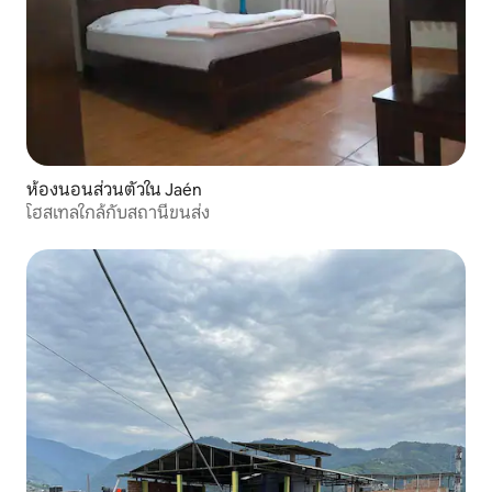
ห้องนอนส่วนตัวใน Jaén
โฮสเทลใกล้กับสถานีขนส่ง