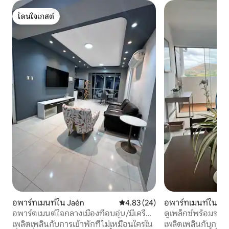
โดนใจเกสต์
โดนใจเกสต์
อพาร์ทเมนท์ใน Jaén
คะแนนเฉลี่ย 4.83 จาก 5, 24 รีวิว
4.83 (24)
อพาร์ทเมนท์ใน Ja
อพาร์ตเมนต์ใจกลางเมืองที่อบอุ่น/มีเครื่อง
ดูเพล็กซ์พร้อมระเ
ปรับอากาศ
เพลิดเพลินกับการเข้าพักที่ไม่เหมือนใครใน
เพลิดเพลินกับการเข