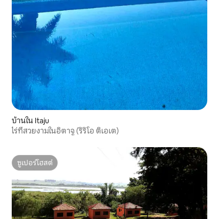
บ้านใน Itaju
ไร่ที่สวยงามในอิตาจู (ริริโอ ติเอเต)
ซูเปอร์โฮสต์
ซูเปอร์โฮสต์