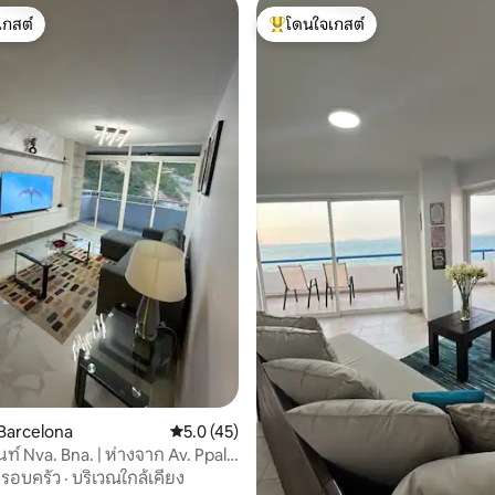
เกสต์
โดนใจเกสต์
์ที่สุด
โดนใจเกสต์ที่สุด
26 รีวิว
Barcelona
คะแนนเฉลี่ย 5.0 จาก 5, 45 รีวิว
5.0 (45)
์ Nva. Bna. | ห่างจาก Av. Ppal.
ía 3 นาที
รอบครัว
·
บริเวณใกล้เคียง