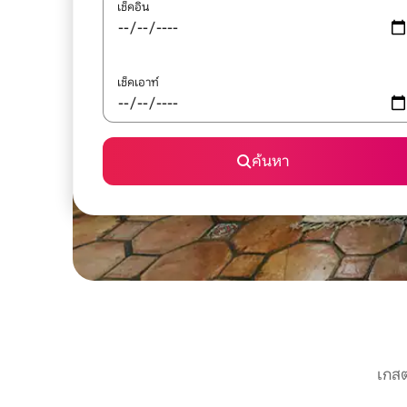
เช็คอิน
เช็คเอาท์
ค้นหา
เกสต