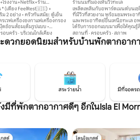
+โรงงาน+Netflix+ร้าน
ร้านนมที่มองเห็นวิวทะเล
รือ-ยูนิตหรู
s * (เตียง FeelRest🇺🇸) +
เพลิดเพลินกับอพาร์ตเมนต์บนเซ
ิม 2 อย่าง • ครัวทันสมัย: ตู้เย็น
ที่มีวิวที่สวยงาม พร้อมชมพระอา
รเวฟเครื่องชงกาแฟเครื่องกรอง
และพระอาทิตย์ขึ้นเหนือทะเล อพ
มีดช้อนส้อมเต็มรูปแบบ •
ได้รับการออกแบบมาเพื่อให้คุณรู้
ั้งหมด - เครื่องกำเนิดไฟฟ้า 110V
อยู่บ้าน เหมาะสำหรับการพักผ่อ
รอบครัว
·
บริเวณใกล้เคียง
สถานที่
·
ครอบครัว
·
สภาพ
เดินทางเพื่อธุรกิจ มี Wi-Fi ความเร
ะดวกยอดนิยมสำหรับบ้านพักตากอากาศ
ผ้า/เครื่องอบผ้า • ก๊อกน้ำอัจฉริยะ
ครัวที่มีอุปกรณ์ครบครัน เครื่อง
าบน้ำแบบควบคุมความร้อน 🚿 -
น้ำร้อน ที่จอดรถส่วนตัว และระบ
ควัน/แก๊ส • ล็อคดิจิตอล 🔒 •
ความปลอดภัยตลอด 24 ชั่วโมงทุกวั
00MB 🚀 📍 ทำเลที่ตั้งดี
ไม่กี่นาทีจากชายหาด ร้านอาหาร
ะว่ายน้ำ 🏊♂️+ ท่าเรือในอุทยาน
สรรพสินค้า คุณจะได้ทุกสิ่งที่คุ
 • แฟลตพอร์ซเลน • ¡เอ็กซ์พีเรียน
เพื่อการเข้าพักที่สะดวกสบายและ
แพง
i
สระว่ายน้ำ
มีที่จอดรถ
ังมีที่พักตากอากาศดีๆ อีกในIsla El Mor
เกสต์
โดนใจเกสต์