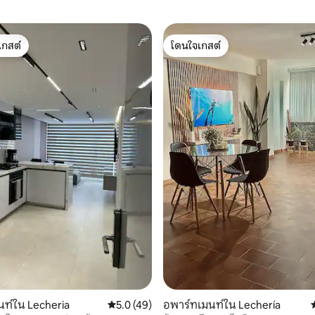
เกสต์
โดนใจเกสต์
์ที่สุด
โดนใจเกสต์
25 รีวิว
ท์ใน Lecheria
คะแนนเฉลี่ย 5.0 จาก 5, 49 รีวิว
5.0 (49)
อพาร์ทเมนท์ใน Lechería