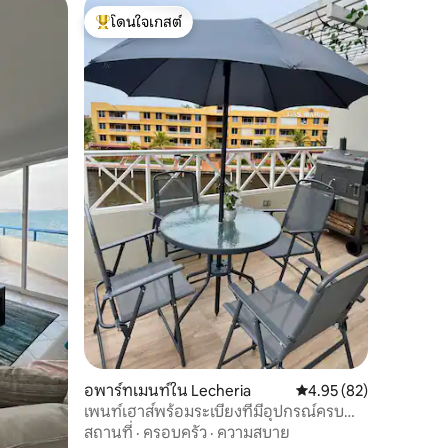
โดนใจเกสต์
โดนใจเกสต์ที่สุด
อพาร์ทเมนท์ใน Lecheria
คะแนนเฉลี่ย 4.95 จาก 5,
4.95 (82)
เพนท์เฮาส์พร้อมระเบียงที่มีอุปกรณ์ครบ
ครัน
สถานที่
·
ครอบครัว
·
ความสบาย