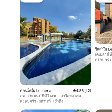
โดนใจเกสต์
โดนใจเกสต
วิลล่าใน L
เคเปลาส์ บ
ครอบครัว
คอนโดใน Lecheria
คะแนนเฉลี่ย 4.86 จาก 5, 
4.86 (42)
อพาร์ทเมนท์ที่มีวิวสวย - อาวิลามาเรส
ครอบครัว
·
สถานที่
·
เข้าถึง