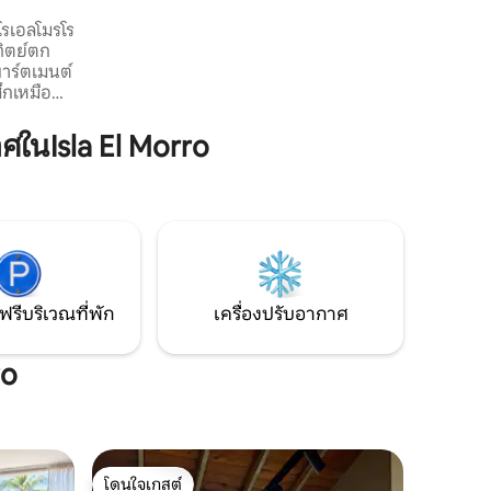
เพียง 10 นาทีจากชายหาดหรือนั่งรถ 10 นาที
โรเอลโมรโร
จากสถานที่ยอดนิยมของเมือง ปรับปรุงใหม่
ทิตย์ตก
และติดตั้งความสะดวกสบายของคุณเช่นถัง
าร์ตเมนต์
เก็บน้ำเพื่อความสบายใจของคุณ
สึกเหมือน
นหรือการ
็วสูง ห้อง
ในIsla El Morro
ปรับอากาศ
บรักษา
น ตั้งอยู่
 และห้าง
ณต้องการ
ราคาไม่
ฟรีบริเวณที่พัก
เครื่องปรับอากาศ
ro
โดนใจเกสต์