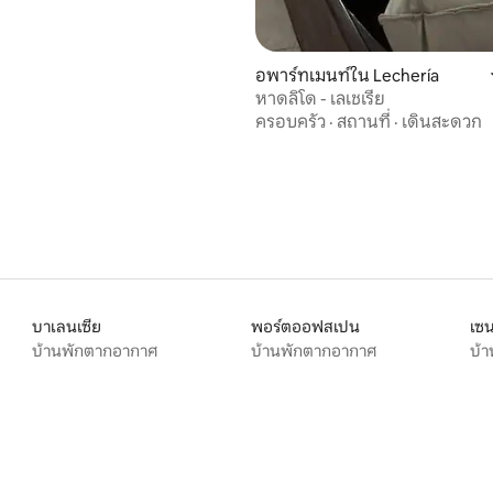
อพาร์ทเมนท์ใน Lechería
หาดลิโด - เลเชเรีย
ครอบครัว
·
สถานที่
·
เดินสะดวก
บาเลนเซีย
พอร์ตออฟสเปน
เซน
บ้านพักตากอากาศ
บ้านพักตากอากาศ
บ้