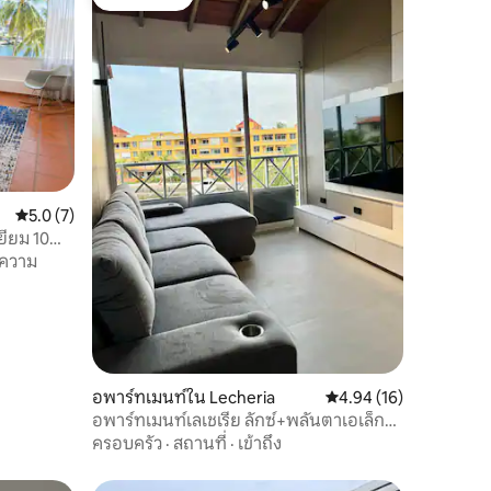
โดนใจเกสต์
คะแนนเฉลี่ย 5.0 จาก 5, 7 รีวิว
5.0 (7)
ี่ยม 10
ยความ
อพาร์ทเมนท์ใน Lecheria
คะแนนเฉลี่ย 4.94 จาก 5,
4.94 (16)
อพาร์ทเมนท์เลเชเรีย ลักซ์+พลันตาเอเล็ก
ทริกา - สมาร์ท
ครอบครัว
·
สถานที่
·
เข้าถึง