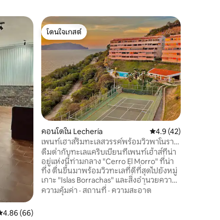
อพาร์ทเม
โดนใจเกสต์
โดนใจ
อพาร์ทเม
โดนใจเกสต์
โดนใจเกส
รีอา
อยากตื่น
Conjunto
ทุกอย่าง! ห้องครัวที่มีอุปกรณ์ครบครัน ห้อง
นอนใหญ่ 
ห้องน้ำ ห
สถานที่
·
รอง 1 ห้อง ห้องนอนหนึ่งห้องพร้อมเ
สองชั้นแล
อินเทอร์เ
เครื่องทำน้ำอุ่น มีการเฝ้า
คอนโดใน Lechería
คะแนนเฉลี่ย 4.9 จาก 5,
4.9 (42)
24 ชั่วโม
ชายหาด ซ
เพนท์เฮาส์ริมทะเลสวรรค์พร้อมวิวพาโนรา
สถานบันเท
มา
ดื่มด่ำกับทะเลแคริบเบียนที่เพนท์เฮ้าส์ที่น่า
อยู่แห่งนี้ท่ามกลาง "Cerro El Morro" ที่น่า
ทึ่ง ตื่นขึ้นมาพร้อมวิวทะเลที่ดีที่สุดไปยังหมู่
เกาะ "Islas Borrachas" และสิ่งอำนวยความ
สะดวกสไตล์รีสอร์ทเช่นสระว่ายน้ำบาร์บีคิว -
ความคุ้มค่า
·
สถานที่
·
ความสะอาด
กริลล์สนามเทนนิสสนามบาสเก็ตบอลและ
การเข้าถึงชายหาดไปยัง "Coral Point
คะแนนเฉลี่ย 4.86 จาก 5, 66 รีวิว
4.86 (66)
Beach" ทำเลที่ตั้งสมบูรณ์แบบใช้เวลาเดิน