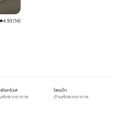
คะแนนเฉลี่ย 4.93 จาก 5, 14 รีวิว
4.93 (14)
ต์จอร์เจส
โตเบโก
านพักตากอากาศ
บ้านพักตากอากาศ