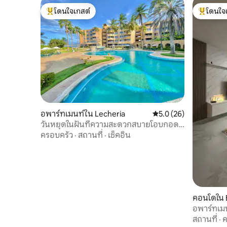
โดนใจเกสต์
โดนใจ
โดนใจเกสต์ที่สุด
โดนใจเกสต
อพาร์ทเมนท์ใน Lecheria
คะแนนเฉลี่ย 5.0 จาก 5, 
5.0 (26)
วันหยุดในฝันที่ความสะดวกสบายโอบกอด
คุณ
ครอบครัว
·
สถานที่
·
เช็คอิน
คอนโดใน 
อพาร์ทเมนท
de Lecher
สถานที่
·
ค