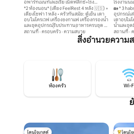
อพาร์ทเมนท์เลเชเรีย เน็ตฟลิกซ์+โรง
โรงงานนม
ไฟฟ้า+ระเบียง
กาแฟ+ท่าเ
*2 ห้องนอน* (เตียง FeelRest 4 หลัง 🇺🇸) +
🏡 * 3 hab
เตียงโซฟา 1 หลัง • ครัวทันสมัย: ตู้เย็น เตา
อุปกรณ์เสร
อบ ไมโครเวฟ เครื่องชงกาแฟ เครื่องกรองน้ำ
เตาอบไมโค
และชุดอุปกรณ์รับประทานอาหารครบชุด •
น้ำและชุด
เทคโนโลยีรวมทั้งหมด - เครื่องกำเนิดไฟฟ้า
เทคโนโลยีท
สถานที่
·
ครอบครัว
·
ความสบาย
สถานที่
·
ค
220V - ระบบน้ำอัจฉริยะ (สำรองของตัวเอง)
⚡ - ระบบน้ำอัจฉริยะ (สำรองของตัวเอง) 💧 -
สิ่งอำนวยความส
💧 - เครื่องซักผ้า/เครื่องอบผ้า • ก๊อกน้ำ
เครื่องซัก
อัจฉริยะ • ฝักบัวอาบน้ำแบบควบคุมความ
• ฝักบัวอ
ร้อน 🚿 - การตรวจจับควัน/แก๊ส • ล็อค
การตรวจจับ
ดิจิตอล 🔒 • ไฟเบอร์ออปติก 100MB 🚀 📍
ไฟเบอร์ออปติก 1
ทำเลที่ดีเยี่ยม: สระว่ายน้ำ 🏊♂️ + ท่าเรือไปยัง
เยี่ยม: สร
อุทยานแห่งชาติ ⛵ • พื้นกระเบื้องพอร์ซเลน
แห่งชาติ ⛵
• *ประสบการณ์ระดับ 5 ดาว
ซ์ ** 5 ดาว
ห้องครัว
Wi-F
ย
โดนใจเกสต์
โดนใจ