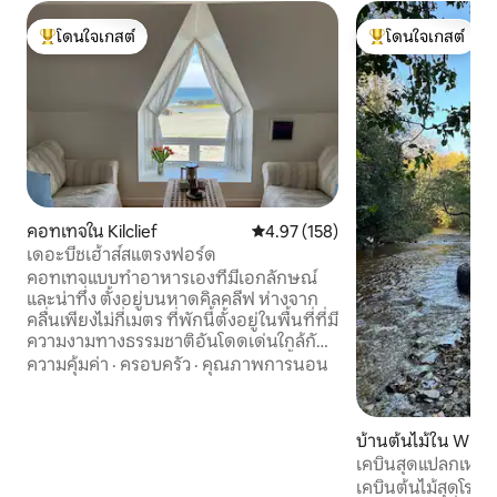
โดนใจเกสต์
โดนใจเกสต์
โดนใจเกสต์ที่สุด
โดนใจเกสต์ที่สุด
คอทเทจใน Kilclief
คะแนนเฉลี่ย 4.97 จาก 5, 158 รีวิว
4.97 (158)
เดอะบีชเฮ้าส์สแตรงฟอร์ด
คอทเทจแบบทำอาหารเองที่มีเอกลักษณ์
และน่าทึ่ง ตั้งอยู่บนหาดคิลคลีฟ ห่างจาก
คลื่นเพียงไม่กี่เมตร ที่พักนี้ตั้งอยู่ในพื้นที่ที่มี
ความงามทางธรรมชาติอันโดดเด่นใกล้กับส
แตรงฟอร์ด เพลิดเพลินกับกีฬาทางน้ำ (โดย
ความคุ้มค่า
·
ครอบครัว
·
คุณภาพการนอน
เฉพาะการว่ายน้ำ) การเดิน การปั่นจักรยาน
การดูนก การพักผ่อน และอีกมากมายใน
ที่พัก 1 ห้องนอนที่อบอุ่นของเรา ห้องพักทุก
บ้านต้นไม้ใน Wrex
ห้องของเรา (ยกเว้นห้องน้ำ!) ได้รับการ
al Area
เคบินสุดแปลกเหนือ
รับรองจาก Tourism NI และมีวิวทะเลที่
เคบินต้นไม้สุดโรแมนต
งดงาม ขับรถเพียงไม่นานก็ถึงร้านอาหาร