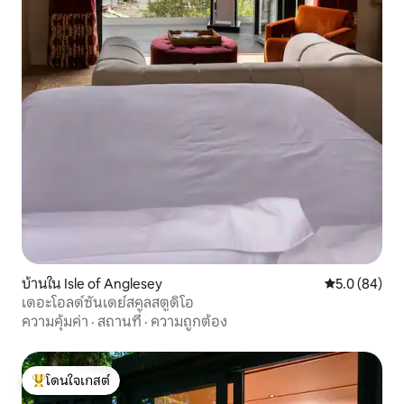
บ้านใน Isle of Anglesey
คะแนนเฉลี่ย 5
5.0 (84)
เดอะโอลด์ซันเดย์สคูลสตูดิโอ
ความคุ้มค่า
·
สถานที่
·
ความถูกต้อง
โดนใจเกสต์
โดนใจเกสต์ที่สุด