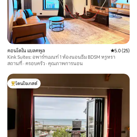
คอนโดใน แบลคพูล
คะแนนเฉลี่ย 5
5.0 (25)
Kink Suites: อพาร์ทเมนท์ 1 ห้องนอนธีม BDSM หรูหรา
สถานที่
·
ครอบครัว
·
คุณภาพการนอน
โดนใจเกสต์
โดนใจเกสต์ที่สุด