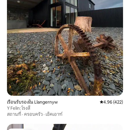
เรือนรับรองใน Llangernyw
คะแนนเฉลี่ย 4.9
4.96 (422)
Y Felin: โรงสี
สถานที่
·
ครอบครัว
·
เช็คเอาท์