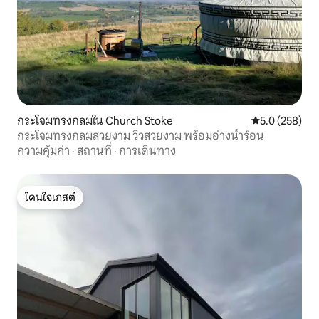
กระโจมทรงกลมใน Church Stoke
คะแนนเฉลี่ย 5.
5.0 (258)
กระโจมทรงกลมสวยงาม วิวสวยงาม พร้อมอ่างน้ำร้อน
ความคุ้มค่า
·
สถานที่
·
การเดินทาง
โดนใจเกสต์
โดนใจเกสต์