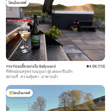
โดนใจเกสต์
โดนใจเกสต์
กระท่อมเลี้ยงแกะใน Ballyward
คะแนนเฉลี่ย 4.9
4.96 (113)
ที่พักผ่อนหรูหราบนภูเขา @ เดอะกรีนฮัท
สถานที่
·
ความคุ้มค่า
·
อาหารเช้า
โดนใจเกสต์
โดนใจเกสต์ที่สุด