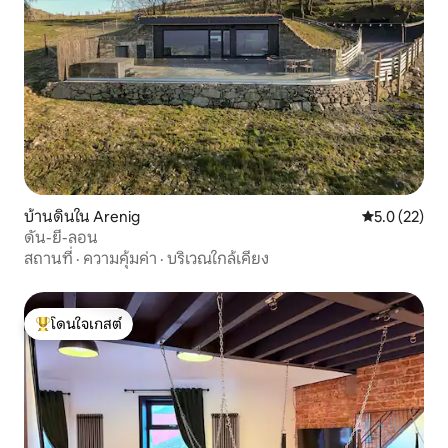
บ้านดินใน Arenig
คะแนนเฉลี่ย 5
5.0 (22)
ดัน-ยี-ลอน
สถานที่
·
ความคุ้มค่า
·
บริเวณใกล้เคียง
โดนใจเกสต์
โดนใจเกสต์ที่สุด