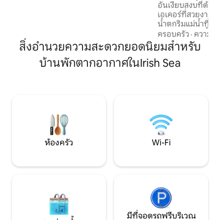
อันเงียบสงบที่ด้า
และสามารถเดินทางไปภูเขา สนามกอล์ฟ
เอเคอร์ที่สวยงาม
เขตอนุรักษ์ธรรมชาติ และสถานที่อื่นๆ อีก
น้ำตกริมแม่น้ำที่ส
มากมายได้อย่างสะดวก
อันงดงามแห่งนี้เป็
ครอบครัว
·
ความคุ้
ผ่อนคลายผ่อนคลาย
สิ่งอำนวยความสะดวกยอดนิยมสำหรับ
พื้นที่บาร์บีคิวและ
บ้านพักตากอากาศในIrish Sea
เต็มที่ หากการนั่ง
การเดินเล่นและสถาน
หลายแห่ง โดยรถยน
ออกไปเพียง 5 นาทีเ
คุณชอบวันในลิเวอร์
เพียง 1 ชั่วโมง
ห้องครัว
Wi-Fi
มีที่จอดรถฟรีบริเวณ