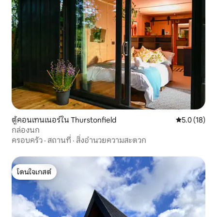
ตู้คอนเทนเนอร์ใน Thurstonfield
คะแนนเฉลี่ย 5
5.0 (18)
กล่องนก
ครอบครัว
·
สถานที่
·
สิ่งอำนวยความสะดวก
โดนใจเกสต์
โดนใจเกสต์