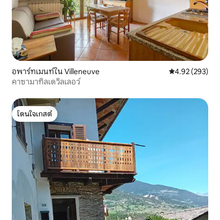
อพาร์ทเมนท์ใน Villeneuve
คะแนนเฉลี่ย 4.9
4.92 (293)
คาซามาทิลเดวิลเลอว์
โดนใจเกสต์
โดนใจเกสต์