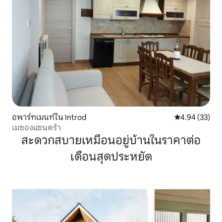
อพาร์ทเมนท์ใน Introd
คะแนนเฉลี่ย 4.
4.94 (33)
เมซองแซนดร้า
สะดวกสบายเหมือนอยู่บ้านในราคาต่อ
เดือนสุดประหยัด