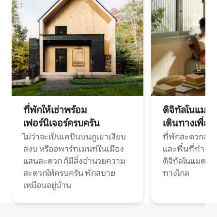
ที่พักให้เช่าพร้อม
ดิจิทัลโนแมด
เฟอร์นิเจอร์ครบครัน
เดินทางเพื่อ
ไม่ว่าจะเป็นเคบินบนภูเขาเงียบ
ที่พักสะดวกสบา
สงบ หรืออพาร์ทเมนท์ในเมือง
และพื้นที่ทำงา
แสนสะดวก ก็มีสิ่งอำนวยความ
ดิจิทัลโนแมดแ
สะดวกให้ครบครัน พักสบาย
ทางไกล
เหมือนอยู่บ้าน