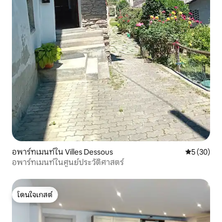
อพาร์ทเมนท์ใน Villes Dessous
คะแนนเฉลี่ย
5 (30)
อพาร์ทเมนท์ในศูนย์ประวัติศาสตร์
โดนใจเกสต์
โดนใจเกสต์