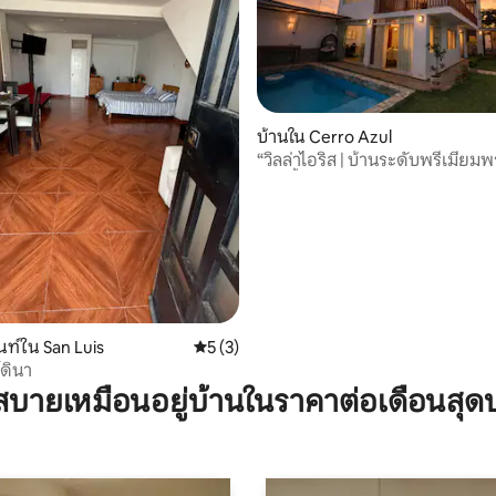
บ้านใน Cerro Azul
“วิลล่าไอริส | บ้านระดับพรีเมียม
17 รีวิว
ว่ายน้ำส่วนตัว”
ท์ใน San Luis
คะแนนเฉลี่ย 5 จาก 5, 3 รีวิว
5 (3)
์ดินา
บายเหมือนอยู่บ้านในราคาต่อเดือนสุด