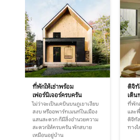
ที่พักให้เช่าพร้อม
ดิจิ
เฟอร์นิเจอร์ครบครัน
เดิน
ไม่ว่าจะเป็นเคบินบนภูเขาเงียบ
ที่พั
สงบ หรืออพาร์ทเมนท์ในเมือง
และพื
แสนสะดวก ก็มีสิ่งอำนวยความ
ดิจิ
สะดวกให้ครบครัน พักสบาย
ทางไ
เหมือนอยู่บ้าน