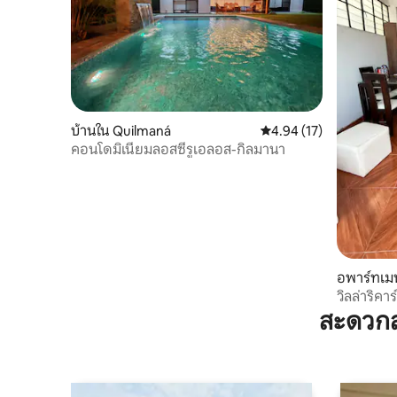
บ้านใน Quilmaná
คะแนนเฉลี่ย 4.94 จาก 5, 
4.94 (17)
คอนโดมิเนียมลอสซีรูเอลอส-กิลมานา
อพาร์ทเมน
วิลล่าริคาร
สะดวกส