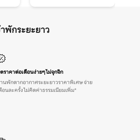
้าพักระยะยาว
ิดราคาต่อเดือนง่ายๆ ไม่จุกจิก
้านพักตากอากาศระยะยาวราคาพิเศษ จ่าย
ดือนละครั้ง ไม่คิดค่าธรรมเนียมเพิ่ม*