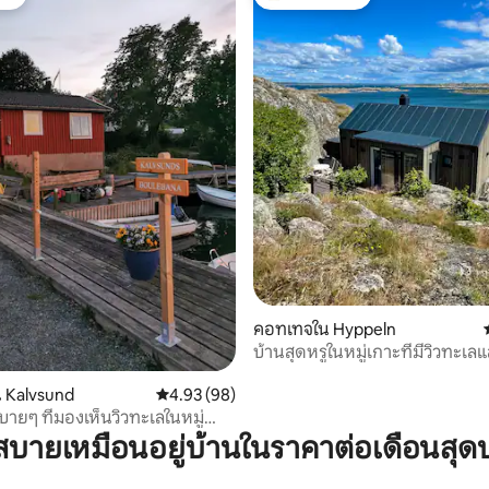
ต์
โดนใจเกสต์ที่สุด
คอทเทจใน Hyppeln
บ้านสุดหรูในหมู่เกาะที่มีวิวทะเล
ร้อน
 27 รีวิว
 Kalvsund
คะแนนเฉลี่ย 4.93 จาก 5, 98 รีวิว
4.93 (98)
ายๆ ที่มองเห็นวิวทะเลในหมู่
เบิร์ก
บายเหมือนอยู่บ้านในราคาต่อเดือนสุด