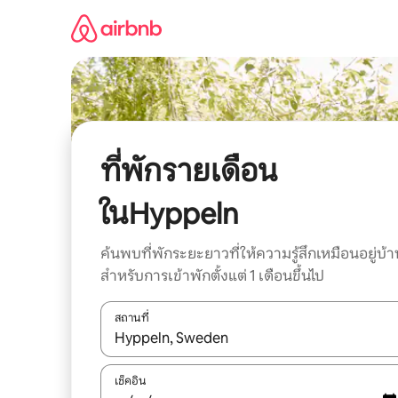
ข้าม
ไป
ยัง
เนื้อหา
ที่พักรายเดือน
ในHyppeln
ค้นพบที่พักระยะยาวที่ให้ความรู้สึกเหมือนอยู่บ้า
สำหรับการเข้าพักตั้งแต่ 1 เดือนขึ้นไป
สถานที่
ใช้ลูกศรขึ้นลง หรือใช้การสัมผัสหรือปัด เพื่อสำรวจผ
เช็คอิน