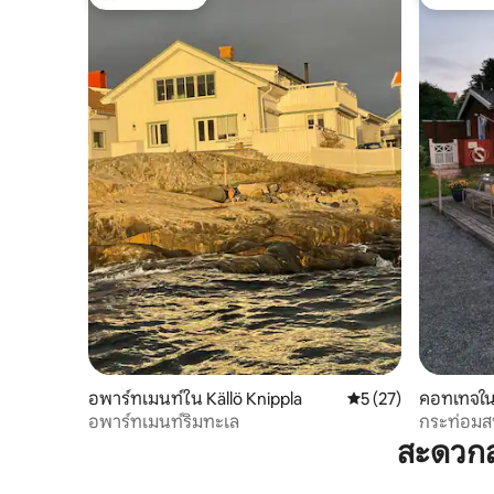
โดนใจเกสต์ที่สุด
โดนใจเกส
อพาร์ทเมนท์ใน Källö Knippla
คะแนนเฉลี่ย 5 จาก 5,
5 (27)
คอทเทจใน
อพาร์ทเมนท์ริมทะเล
กระท่อมสบ
เกาะกอเธน
สะดวกส