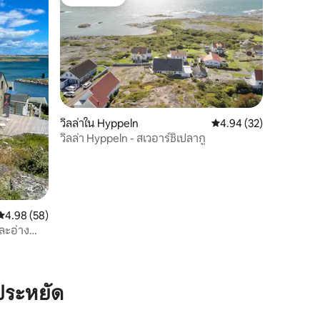
โดนใจเกสต์
วิลล่าใน Hyppeln
คะแนนเฉลี่ย 4.94 จาก 5,
4.94 (32)
วิลล่า Hyppeln - สเวอาร์ชิเปลากู
คะแนนเฉลี่ย 4.98 จาก 5, 58 รีวิว
4.98 (58)
และอ่างน้ำ
ประหยัด