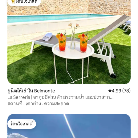
โดนใจเกสต์
โดนใจเกสต์ที่สุด
ยูนิตให้เช่าใน Belmonte
คะแนนเฉลี่ย 4.
4.99 (78)
La Serrería | จากุซซี่ส่วนตัว สระว่ายน้ำ และปราสาท...
สถานที่
·
เตาย่าง
·
ความสะอาด
โดนใจเกสต์
โดนใจเกสต์