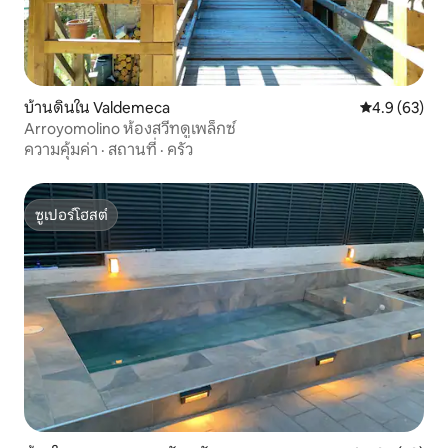
บ้านดินใน Valdemeca
คะแนนเฉลี่ย 4
4.9 (63)
Arroyomolino ห้องสวีทดูเพล็กซ์
ความคุ้มค่า
·
สถานที่
·
ครัว
ซูเปอร์โฮสต์
ซูเปอร์โฮสต์