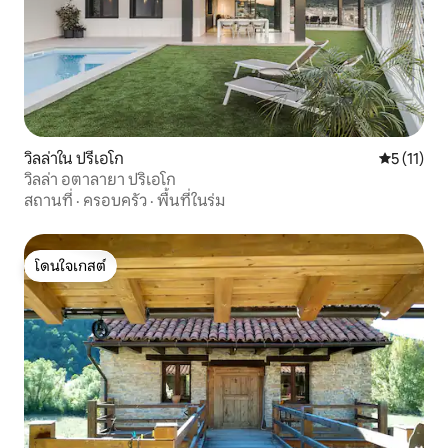
วิลล่าใน ปรีเอโก
คะแนนเฉลี่ย
5 (11)
วิลล่า อตาลายา ปริเอโก
สถานที่
·
ครอบครัว
·
พื้นที่ในร่ม
โดนใจเกสต์
โดนใจเกสต์