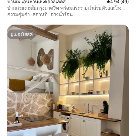
บ้านใน เอนซานเชเดอวัลเลคัส
คะแนนเฉลี่ย 4.
4.94 (49)
บ้านสวยงามในกรุงมาดริด พร้อมสระว่ายน้ำส่วนตัวและโรง
จอดรถ
ความคุ้มค่า
·
สถานที่
·
อ่างน้ำร้อน
ซูเปอร์โฮสต์
ซูเปอร์โฮสต์