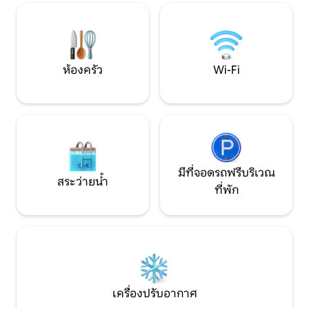
นอนสะดวกสบายมาก และที่ดีที่สุดคือมีโฮม
ออกแบบให้อยู่ในสภา
เธียเตอร์สำหรับดูหนัง" ⭐"แซนดร้าใส่ใจ
ตัดการเชื่อมต่อแล
ตลอดเวลาและใจดีมาก.." เพิ่มโฆษณาของ
อยู่
ฉันในรายการโปรดของคุณโดย❤️คลิกที่มุม
บนขวา
ห้องครัว
Wi-Fi
มีที่จอดรถฟรีบริเวณ
สระว่ายน้ำ
ที่พัก
เครื่องปรับอากาศ