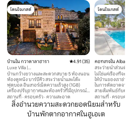
โดนใจเกสต์
โดนใจเกสต์
โดนใจเกสต์
โดนใจเกสต์
บ้านใน กวาดาลาฮารา
คะแนนเฉลี่ย 4.91 จาก 5, 35 รีวิว
4.91 (35)
คอทเทจใน Albalate
Luxe Villa |
สระว่ายน้ำส่วนตัวแ
12p|MovieRm|SaltPool|EVChgr|35 นาทีถึง
บ้านกว้างขวางและสะดวกสบาย 5 ห้องนอน
ไม่ใช่แค่เรื่องที่จะใ
Mdrd
ห้องดูหนัง บาร์บีคิว สระว่ายน้ำและโต๊ะ
ให้บ้านของเราช่วยให
ฟุตบอล อินเทอร์เน็ตความเร็วสูง (1GB)
ในการตัดขาดจาก
เครื่องปรับอากาศและห้องครัวที่มีอุปกรณ์
สายสัมพันธ์กับครอ
ครบครัน พื้นที่เงียบสงบ มีความเป็นส่วนตัว
คุณ คุณจะมีความเ
สถานที่
·
ครอบครัว
·
ความสะอาด
สถานที่
·
ครอบครัว
และวิวพาโนรามาของหุบเขาเอนาเรส ต้องใช้
เพลิดเพลิน การดำดิ
สิ่งอำนวยความสะดวกยอดนิยมสำหรับ
รถยนต์ เหมาะสำหรับการตัดการเชื่อมต่อ
ล้อมไปด้วยต้นสนแ
บ้านพักตากอากาศในฮูเอเต
ความหรูหราที่เข้าถึง✅ได้ ✅เตาผิง เครื่อง
สวยงามจาก "ระเบีย
ชาร์จ✅ EV เตาอบ✅หิน ✅พื้นที่กว้างขวางที่
พื้นที่บาร์และบาร์บีคิว ประสบการณ์ข
มีแสงธรรมชาติ มุมมองแบบ✅แพน ⭐"ทุก
จะทำให้การเข้าพักข
อย่างดีมาก หลังจากนั้น ห้องพักสูง ห้อง
Calatrava ไม่เหมือ