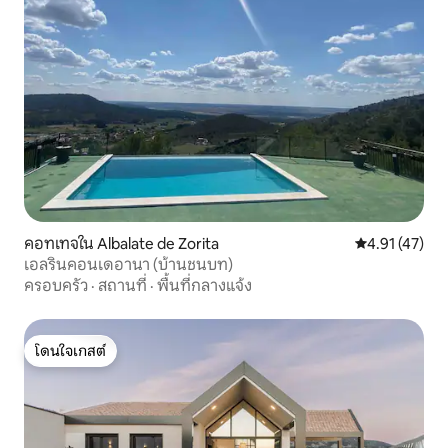
คอทเทจใน Albalate de Zorita
คะแนนเฉลี่ย 4.
4.91 (47)
เอลรินคอนเดอานา (บ้านชนบท)
ครอบครัว
·
สถานที่
·
พื้นที่กลางแจ้ง
โดนใจเกสต์
โดนใจเกสต์