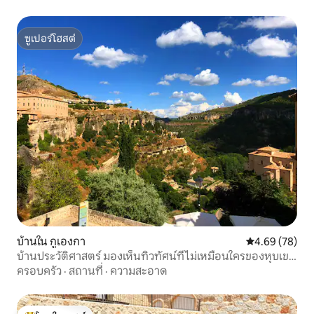
ซูเปอร์โฮสต์
ซูเปอร์โฮสต์
บ้านใน กูเองกา
คะแนนเฉลี่ย 4.
4.69 (78)
บ้านประวัติศาสตร์ มองเห็นทิวทัศน์ที่ไม่เหมือนใครของหุบเขา
แห่งฮูเอการ์
ครอบครัว
·
สถานที่
·
ความสะอาด