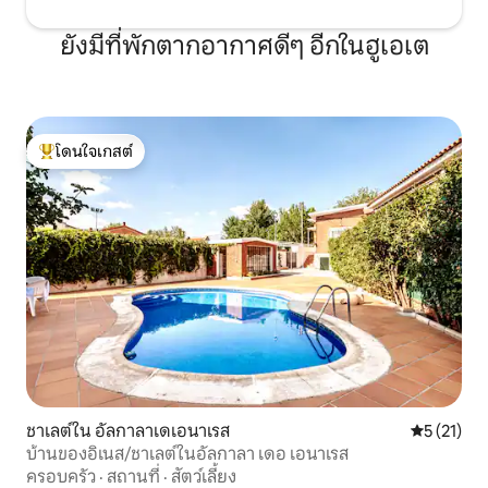
ยังมีที่พักตากอากาศดีๆ อีกในฮูเอเต
โดนใจเกสต์
โดนใจเกสต์ที่สุด
ชาเลต์ใน อัลกาลาเดเอนาเรส
คะแนนเฉลี่ย
5 (21)
บ้านของอิเนส/ชาเลต์ในอัลกาลา เดอ เอนาเรส
ครอบครัว
·
สถานที่
·
สัตว์เลี้ยง