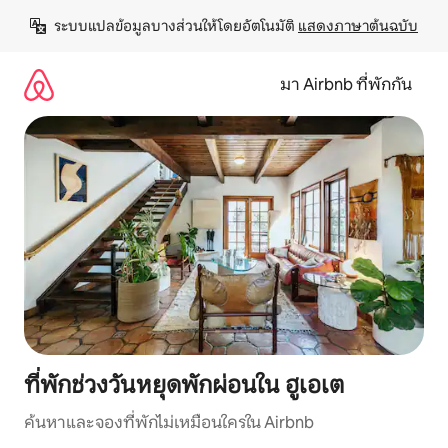
ข้าม
ระบบแปลข้อมูลบางส่วนให้โดยอัตโนมัติ 
แสดงภาษาต้นฉบับ
ไป
ยัง
เนื้อหา
มา Airbnb ที่พักกัน
ที่พักช่วงวันหยุดพักผ่อนใน ฮูเอเต
ค้นหาและจองที่พักไม่เหมือนใครใน Airbnb