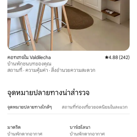
คอทเทจใน Valdilecha
คะแนนเฉลี่ย 4.88
4.88 (242)
บ้านพักชนบทของคุณ
สถานที่
·
ความคุ้มค่า
·
สิ่งอำนวยความสะดวก
จุดหมายปลายทางน่าสำรวจ
จุดหมายปลายทางใกล้ๆ
สถานที่ท่องเที่ยวยอดนิยมในละแวก
มาดริด
บาร์เซโลนา
บ้านพักตากอากาศ
บ้านพักตากอากาศ