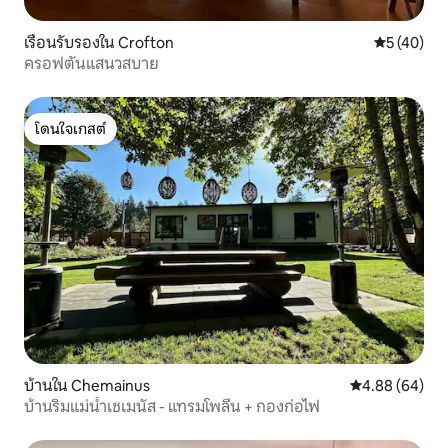
เรือนรับรองใน Crofton
คะแนนเฉลี่ย
5 (40)
ครอฟตันแสนวสบาย
โดนใจเกสต์
โดนใจเกสต์
บ้านใน Chemainus
คะแนนเฉลี่ย 4.8
4.88 (64)
บ้านริมแม่น้ำเชเมนัส - แทรมโพลีน + กองก่อไฟ