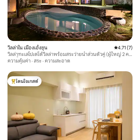
วิลล่าใน เมืองเฮ้งชุน
คะแนนเฉลี่ย 4
4.71 (7)
วิลล่าทะเลโปเตโต้วิลล่าพร้อมสระว่ายน้ำส่วนตัวคู่ (ผู้ใหญ่ 2 คน
เท่านั้น)
ความคุ้มค่า
·
สระ
·
ความสะอาด
โดนใจเกสต์
โดนใจเกสต์ที่สุด