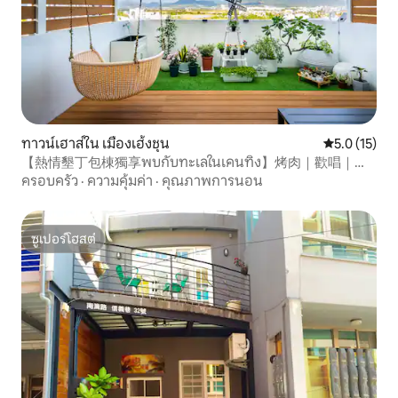
ทาวน์เฮาส์ใน เมืองเฮ้งชุน
คะแนนเฉลี่ย 5
5.0 (15)
【熱情墾丁包棟獨享พบกับทะเลในเคนทิง】烤肉｜歡唱｜電
梯｜ 電動麻將
ครอบครัว
·
ความคุ้มค่า
·
คุณภาพการนอน
ซูเปอร์โฮสต์
ซูเปอร์โฮสต์