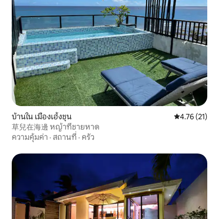
บ้านใน เมืองเฮ้งชุน
คะแนนเฉลี่ย 4.
4.76 (21)
草兒在海邊 หญ้าที่ชายหาด
ความคุ้มค่า
·
สถานที่
·
ครัว