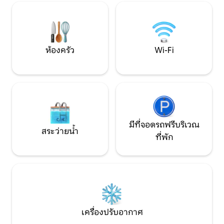
เต็มไปด้วยความเขียวขจีดังนั้นเราจึงเปิด
ได้เพียงกลุ่มเดียว
ร้านหยกรักซึ่งเปิดในช่วงบ่ายและตอนเช้า
เพลิดเพลินกับควา
และตอนเย็นยังคงเป็นเอกสิทธิ์ของผู้เข้าพัก
ส่วนตัว และบ้านต้
ของโฮมสเตย์ มีโต๊ะยาวและโต๊ะเล็กๆในร้าน
สถานที่ที่เหมาะส
คุณสามารถนั่งได้อย่างอิสระในช่วงบ่ายชิม
ต่างๆ แน่นอนว่าคุ
ห้องครัว
Wi-Fi
น้ำแข็งหยกจากธรรมชาติทั้งหมดของเรา
หรือปิกนิกได้เช่นกัน! ตอนเช้า -
คุณยังสามารถสั่งคราฟท์เบียร์ในเวลากลาง
สามารถวิ่งหรือเดิน
คืนเป่าลมเย็นและพูดคุยกับไฟเล็กๆน้อยๆ
เวลา 15 นาทีเพื่อ
แม้ว่าคุณจะไม่ได้ทำอะไรเลยแต่ก็เป็นเรื่องดี
เห็นชายฝั่งตะวันตกทั้งหมด ช
ที่จะทำ พื้นที่ อาคารทั้งหลังสูงมีห้องใต้
สามารถเดินหรือปั่
หลังคาชั้นบนเป็นเตียงคู่ชั้นล่างเป็นเตียง
วานหรือขึ่งพื้นที่เล
เดี่ยว 2 เตียง (มีขนาดใหญ่ขึ้น) ห้องละ 1
พิพิธภัณฑ์ศิลปะกันห
ห้องและมีผู้เข้าพักเพียงกลุ่มเดียวต่อครั้ง
กับบรรยากาศทาง
มีที่จอดรถฟรีบริเวณ
และสามารถใช้พื้นที่กลางแจ้งได้ [การเข้าถึง
สระว่ายน้ำ
และชายฝั่งตะวันตกท
ที่พัก
ของผู้เข้าพัก] พื้นที่กลางแจ้งสามารถใช้งาน
สวยงามของพระอาทิต
ได้ทั้งหมดมีเพียงโรงรถและบ้าน
นกลางคื - มีเสียงฝีเ
คอนเทนเนอร์ที่ขายหยกรักไม่ควรเข้ามา
อ่าวด้านหลังพร้อม
ตั้งแต่ 11.00 น. ถึง 17.30 น. พื้นที่กลางแจ้ง
ของกระแสน้ำทะเลแ
จะทับซ้อนกับผู้เข้าพักที่มาแต่ที่พักไม่ได้รับ
ตอนกลางคืนก็จะมี
ผลกระทบ หากคุณมีผู้มาเยือนโปรดออก
จากที่พักภายในเวลา 22.00 น. ข้อควรทราบ
กรุณานำผ้าขนหนูและของใช้ในห้องน้ำมา
เครื่องปรับอากาศ
ด้วยไม่มีผ้าขนหนูมีแชมพู/เจลบำรุงผิวให้
เพื่อตอบสนองต่อการอนุรักษ์พลังงานโปรด