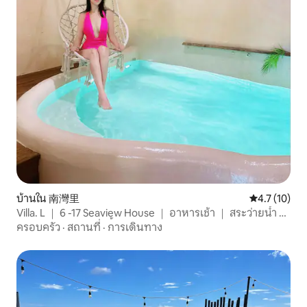
บ้านใน 南灣里
คะแนนเฉลี่ย 4
4.7 (10)
Villa. L ｜ 6 -17 Seaview House ｜ อาหารเช้า ｜ สระว่ายน้ำ ｜
Grill ｜ KTV ｜ สัตว์เลี้ยง ｜ 3 นาทีริมทะเล ｜ Hengchun
ครอบครัว
·
สถานที่
·
การเดินทาง
Kenting South Bay