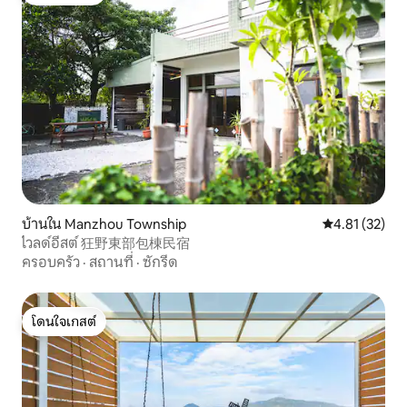
โดนใจเกสต์
บ้านใน Manzhou Township
คะแนนเฉลี่ย 4.
4.81 (32)
ไวลด์อีสต์ 狂野東部包棟民宿
ครอบครัว
·
สถานที่
·
ซักรีด
โดนใจเกสต์
โดนใจเกสต์