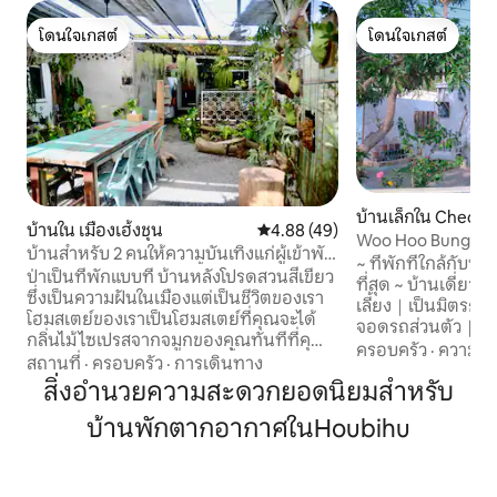
โดนใจเกสต์
โดนใจเกสต์
โดนใจเกสต์
โดนใจเกสต์
บ้านเล็กใน Chech
บ้านใน เมืองเฮ้งชุน
คะแนนเฉลี่ย 4.88 จาก 5, 49 รีวิว
4.88 (49)
hip
Woo Hoo Bungalo
บ้านสำหรับ 2 คนให้ความบันเทิงแก่ผู้เข้าพัก
ไม่มีทะเลสาบ · บังก
~ ที่พักที่ใกล้กับพ
เพียงชุดเดียวในแต่ละครั้งและเพลิดเพลิน
ป่าเป็นที่พักแบบที่ บ้านหลังโปรดสวนสีเขียว
พิพิธภัณฑ์สัตว์ทะเ
ที่สุด ~ บ้านเดี่ย
กับพื้นที่กลางแจ้งส่วนตัวNeighborhood
ซึ่งเป็นความฝันในเมืองแต่เป็นชีวิตของเรา
เลี้ยง｜เป็นมิตรกับ
Lake, Baisha Bay, Kai Sheng.
โฮมสเตย์ของเราเป็นโฮมสเตย์ที่คุณจะได้
จอดรถส่วนตัว｜เดิ
กลิ่นไม้ไซเปรสจากจมูกของคุณทันทีที่คุณ
｜เดิน 7 นาทีถึงพิ
ครอบครัว
·
ความคุ้
เข้าประตูเพราะด้านหลังถูกตั้งค่าเป็นไม้ไซ
สถานที่
·
ครอบครัว
·
การเดินทาง
พิพิธภัณฑ์ศิลปะก
เปรสเต็มแหล่งที่มาคือวัสดุก่อสร้างของบ้าน
สิ่งอำนวยความสะดวกยอดนิยมสำหรับ
จักรยานฟรี｜เช่าจั
เก่าแหล่งที่มามาจากบ้านเก่าและหลังจาก
อาหารจาก Uber Eats สวัสดี ~ ผมแอน
บ้านพักตากอากาศในHoubihu
นั้นก็ถูกรื้อถอนมันถูกโอนไปให้เราและให้
อันจู ยินดีต้อนรับสู่กระท่อมสไตล์โต้คลื่น
ชีวิตใหม่ พื้นที่กลางแจ้งเป็นเรือนกระจกที่มี
ของฉัน มันมีทางเข
กลิ่นหอมมากมายจากเพดานผนังถูก
ของตัวเอง และที่จอ
ปกคลุมไปด้วยต้นเฟิร์นเขากวางและทุกมุม
เพียงอาคารเดียว เร