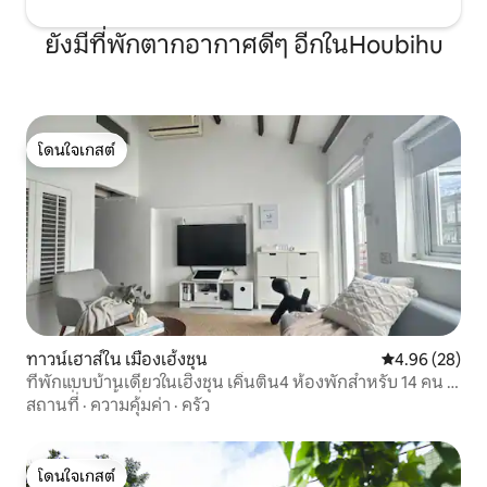
ปิดเครื่องปรับอากาศ/พลังงานเมื่อคุณออก
ยังมีที่พักตากอากาศดีๆ อีกในHoubihu
จากห้อง
โดนใจเกสต์
โดนใจเกสต์
ทาวน์เฮาส์ใน เมืองเฮ้งชุน
คะแนนเฉลี่ย 4.
4.96 (28)
ที่พักแบบบ้านเดี่ยวในเฮิ่งชุน เคิ่นติน4 ห้องพักสำหรับ 14 คน |
บ้านเดี่ยว | พื้นที่บาร์บีคิว + ห้องครัวเต็มรูปแบบ + ไพ่นก
สถานที่
·
ความคุ้มค่า
·
ครัว
กระจอก | เหมาะสำหรับครอบครัว
โดนใจเกสต์