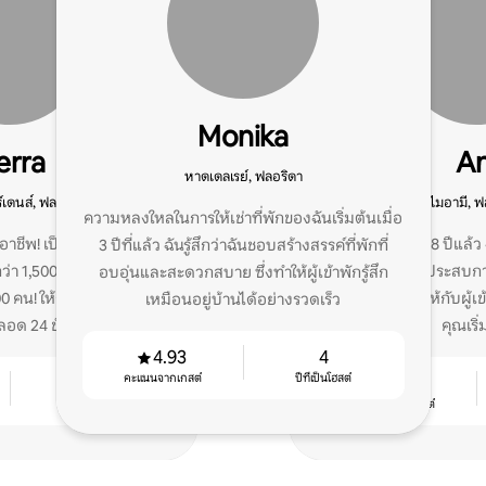
Monika
erra
An
หาดเดลเรย์, ฟลอริดา
์เดนส์, ฟลอริดา
ไมอามี, ฟ
ความหลงใหลในการให้เช่าที่พักของฉันเริ่มต้นเมื่อ
ออาชีพ! เป็นเจ้าของที่พักดี
ฉันให้เช่าที่พักมา 8 ปีแ
3 ปีที่แล้ว ฉันรู้สึกว่าฉันชอบสร้างสรรค์ที่พักที่
่า 1,500 รีวิว! ให้บริการผู้
บริการและมอบประสบการ
อบอุ่นและสะดวกสบาย ซึ่งทำให้ผู้เข้าพักรู้สึก
00 คน! ให้การสนับสนุนคุณ
ดาวที่ยอดเยี่ยมให้กับผู้เข
เหมือนอยู่บ้านได้อย่างรวดเร็ว
อด 24 ชั่วโมงทุกวัน! มาส
คุณเริ่
ห้มากที่สุดกัน!
4.93
4
คะแนนจากเกสต์
ปีที่เป็นโฮสต์
8
4.78
ปีที่เป็นโฮสต์
คะแนนจากเกสต์